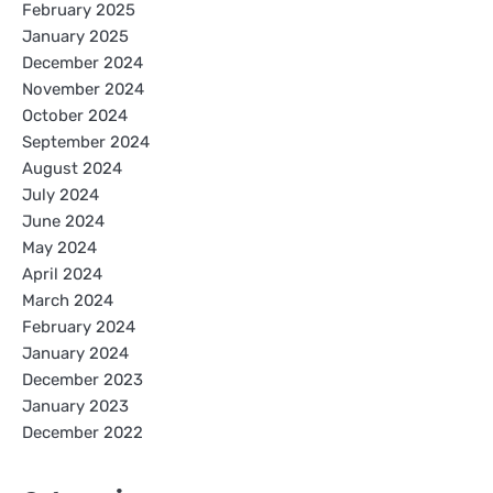
February 2025
January 2025
December 2024
November 2024
October 2024
September 2024
August 2024
July 2024
June 2024
May 2024
April 2024
March 2024
February 2024
January 2024
December 2023
January 2023
December 2022