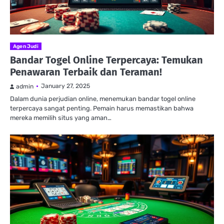
Agen Judi
Bandar Togel Online Terpercaya: Temukan
Penawaran Terbaik dan Teraman!
January 27, 2025
admin
Dalam dunia perjudian online, menemukan bandar togel online
terpercaya sangat penting. Pemain harus memastikan bahwa
mereka memilih situs yang aman…