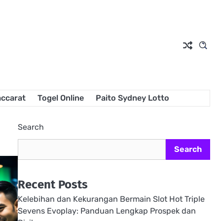
ccarat
Togel Online
Paito Sydney Lotto
Search
Search
Recent Posts
Kelebihan dan Kekurangan Bermain Slot Hot Triple
Sevens Evoplay: Panduan Lengkap Prospek dan