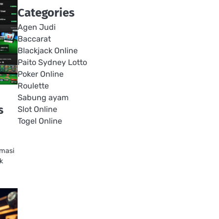
Categories
Agen Judi
Baccarat
Blackjack Online
Paito Sydney Lotto
Poker Online
Roulette
Sabung ayam
s
Slot Online
Togel Online
rmasi
k