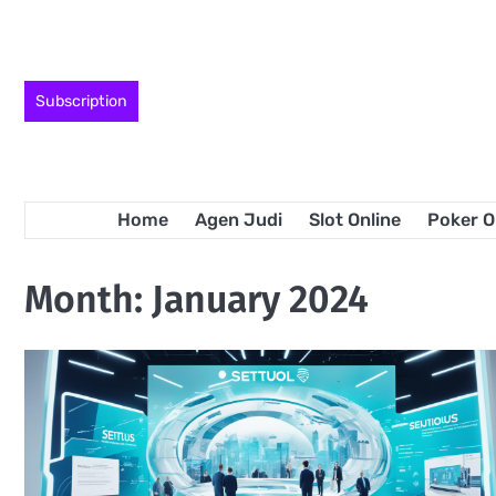
Skip
to
content
Subscription
Home
Agen Judi
Slot Online
Poker O
Month:
January 2024