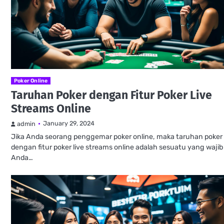
Poker Online
Taruhan Poker dengan Fitur Poker Live
Streams Online
January 29, 2024
admin
Jika Anda seorang penggemar poker online, maka taruhan poker
dengan fitur poker live streams online adalah sesuatu yang wajib
Anda…