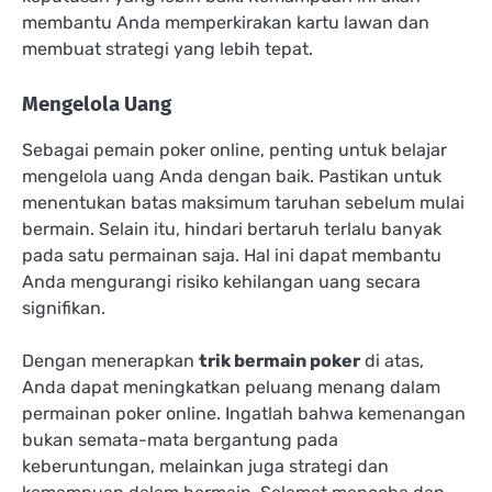
membantu Anda memperkirakan kartu lawan dan
membuat strategi yang lebih tepat.
Mengelola Uang
Sebagai pemain poker online, penting untuk belajar
mengelola uang Anda dengan baik. Pastikan untuk
menentukan batas maksimum taruhan sebelum mulai
bermain. Selain itu, hindari bertaruh terlalu banyak
pada satu permainan saja. Hal ini dapat membantu
Anda mengurangi risiko kehilangan uang secara
signifikan.
Dengan menerapkan
trik bermain poker
di atas,
Anda dapat meningkatkan peluang menang dalam
permainan poker online. Ingatlah bahwa kemenangan
bukan semata-mata bergantung pada
keberuntungan, melainkan juga strategi dan