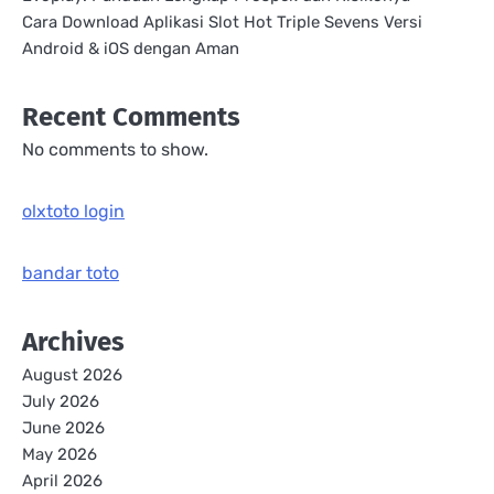
Cara Download Aplikasi Slot Hot Triple Sevens Versi
Android & iOS dengan Aman
Recent Comments
No comments to show.
olxtoto login
bandar toto
Archives
August 2026
July 2026
June 2026
May 2026
April 2026