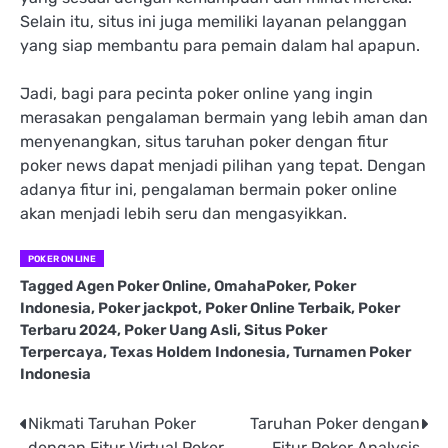
Selain itu, situs ini juga memiliki layanan pelanggan
yang siap membantu para pemain dalam hal apapun.
Jadi, bagi para pecinta poker online yang ingin
merasakan pengalaman bermain yang lebih aman dan
menyenangkan, situs taruhan poker dengan fitur
poker news dapat menjadi pilihan yang tepat. Dengan
adanya fitur ini, pengalaman bermain poker online
akan menjadi lebih seru dan mengasyikkan.
POKER ONLINE
Tagged
Agen Poker Online
,
OmahaPoker
,
Poker
Indonesia
,
Poker jackpot
,
Poker Online Terbaik
,
Poker
Terbaru 2024
,
Poker Uang Asli
,
Situs Poker
Terpercaya
,
Texas Holdem Indonesia
,
Turnamen Poker
Indonesia
Nikmati Taruhan Poker
Taruhan Poker dengan
Post
dengan Fitur Virtual Poker
Fitur Poker Analysis