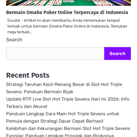
Bermain Omaha Poker Online Terpercaya di Indonesia
Esudal – Artikel ini akan membantu Anda menemukan tempat
terbaik untuk bermain Omaha Poker Online di Indonesia. Temukan
meja terbaik…
Search
Search
Recent Posts
Strategi Taruhan Kecil Menang Besar di Slot Hot Triple
Sevens: Panduan Bermain Bijak
Update RTP Live Slot Hot Triple Sevens Hari Ini 2026: Info
Terbaru dan Akurat
Panduan Lengkap Cara Main Hot Triple Sevens untuk
Pemula dengan Strategi Dasar Cepat Berhasil
Kelebihan dan Kekurangan Bermain Slot Hot Triple Sevens
Evoplay: Panduan Lengkap Prospek dan Risikonya