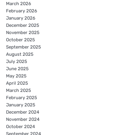
March 2026
February 2026
January 2026
December 2025
November 2025
October 2025
September 2025
August 2025
July 2025
June 2025
May 2025
April 2025
March 2025
February 2025
January 2025
December 2024
November 2024
October 2024
September 2024