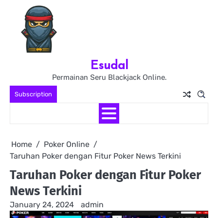
Skip
to
content
Esudal
Permainan Seru Blackjack Online.
Subscription
Home
Poker Online
Taruhan Poker dengan Fitur Poker News Terkini
Taruhan Poker dengan Fitur Poker
News Terkini
January 24, 2024
admin