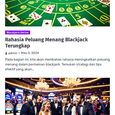
Blackjack Online
Rahasia Peluang Menang Blackjack
Terungkap
May 5, 2024
admin
Pada bagian ini, kita akan membahas rahasia meningkatkan peluang
menang dalam permainan blackjack. Temukan strategi dan tips
efektif yang akan…