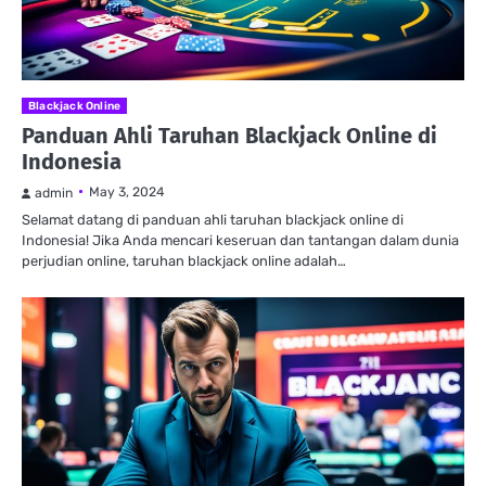
Blackjack Online
Panduan Ahli Taruhan Blackjack Online di
Indonesia
May 3, 2024
admin
Selamat datang di panduan ahli taruhan blackjack online di
Indonesia! Jika Anda mencari keseruan dan tantangan dalam dunia
perjudian online, taruhan blackjack online adalah…