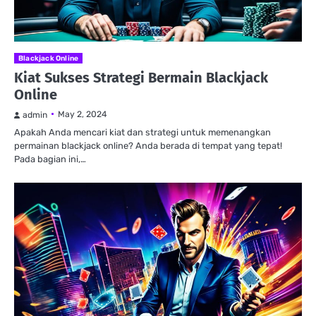
Blackjack Online
Kiat Sukses Strategi Bermain Blackjack
Online
May 2, 2024
admin
Apakah Anda mencari kiat dan strategi untuk memenangkan
permainan blackjack online? Anda berada di tempat yang tepat!
Pada bagian ini,…