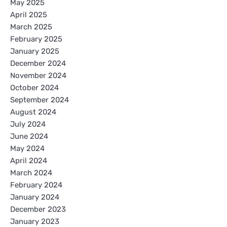
May 2025
April 2025
March 2025
February 2025
January 2025
December 2024
November 2024
October 2024
September 2024
August 2024
July 2024
June 2024
May 2024
April 2024
March 2024
February 2024
January 2024
December 2023
January 2023