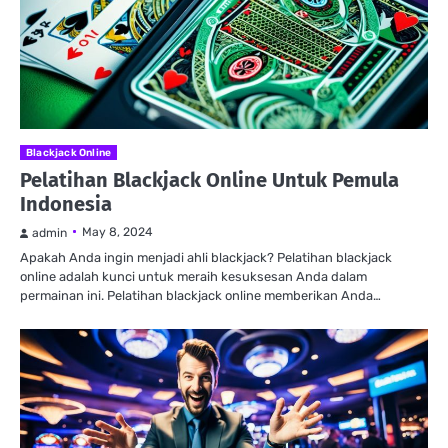
Blackjack Online
Pelatihan Blackjack Online Untuk Pemula
Indonesia
May 8, 2024
admin
Apakah Anda ingin menjadi ahli blackjack? Pelatihan blackjack
online adalah kunci untuk meraih kesuksesan Anda dalam
permainan ini. Pelatihan blackjack online memberikan Anda…