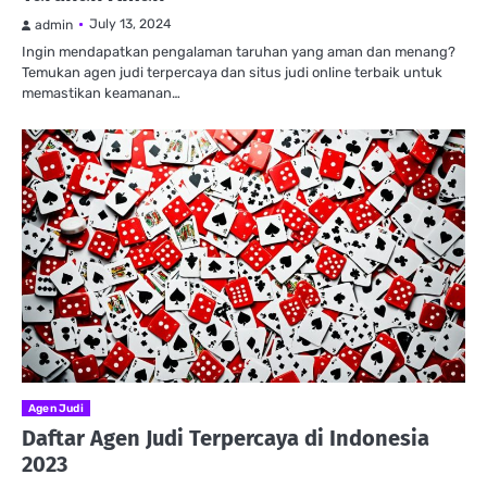
July 13, 2024
admin
Ingin mendapatkan pengalaman taruhan yang aman dan menang?
Temukan agen judi terpercaya dan situs judi online terbaik untuk
memastikan keamanan…
Agen Judi
Daftar Agen Judi Terpercaya di Indonesia
2023