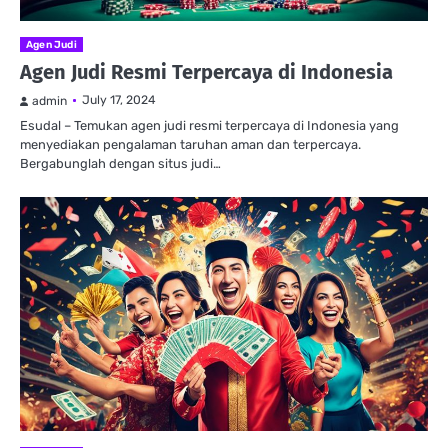
Agen Judi
Agen Judi Resmi Terpercaya di Indonesia
July 17, 2024
admin
Esudal – Temukan agen judi resmi terpercaya di Indonesia yang
menyediakan pengalaman taruhan aman dan terpercaya.
Bergabunglah dengan situs judi…