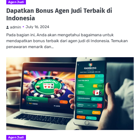
Agen Judi
Dapatkan Bonus Agen Judi Terbaik di
Indonesia
July 16, 2024
admin
Pada bagian ini, Anda akan mengetahui bagaimana untuk
mendapatkan bonus terbaik dari agen judi di Indonesia. Temukan
penawaran menarik dan…
Agen Judi