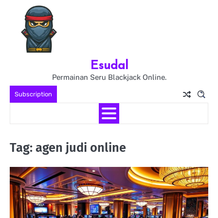
Skip
to
content
Esudal
Permainan Seru Blackjack Online.
Subscription
Tag:
agen judi online