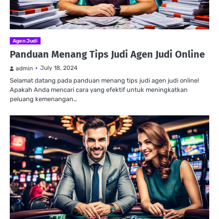
Agen Judi
Panduan Menang Tips Judi Agen Judi Online
July 18, 2024
admin
Selamat datang pada panduan menang tips judi agen judi online!
Apakah Anda mencari cara yang efektif untuk meningkatkan
peluang kemenangan…