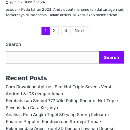
June 7, 2024
admin
esudal – Pada tahun 2023, Anda dapat menemukan daftar agen judi
terpercaya di Indonesia. Dalam artikel ini, kami akan memberikan…
Posts
…
1
2
4
Next
pagination
Search
Search
Recent Posts
Cara Download Aplikasi Slot Hot Triple Sevens Versi
Android & iOS dengan Aman
Pembahasan Simbol 777 Wild Paling Gacor di Hot Triple
Sevens dan Cara Kerjanya
Analisis Pola Angka Togel 3D yang Sering Keluar di
Pasaran Populer: Panduan dan Strategi Terbaik
Rekomendasi Agen Togel 3D Dengan Layanan Deposit