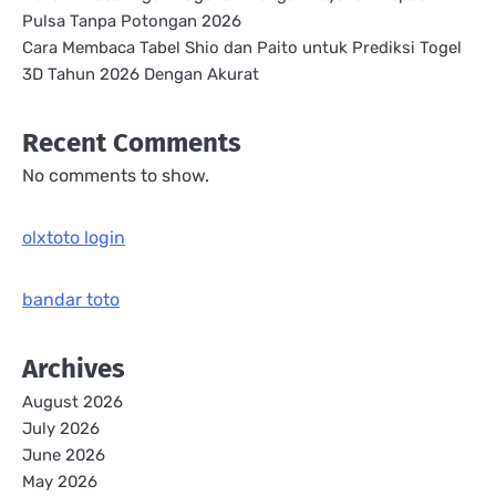
Pulsa Tanpa Potongan 2026
Cara Membaca Tabel Shio dan Paito untuk Prediksi Togel
3D Tahun 2026 Dengan Akurat
Recent Comments
No comments to show.
olxtoto login
bandar toto
Archives
August 2026
July 2026
June 2026
May 2026