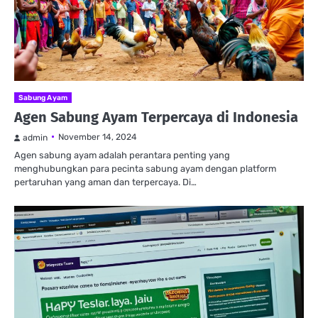
Sabung Ayam
Agen Sabung Ayam Terpercaya di Indonesia
November 14, 2024
admin
Agen sabung ayam adalah perantara penting yang
menghubungkan para pecinta sabung ayam dengan platform
pertaruhan yang aman dan terpercaya. Di…