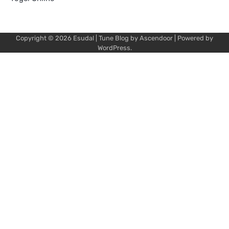
Copyright © 2026
Esudal
| Tune Blog by
Ascendoor
| Powered by
WordPress
.