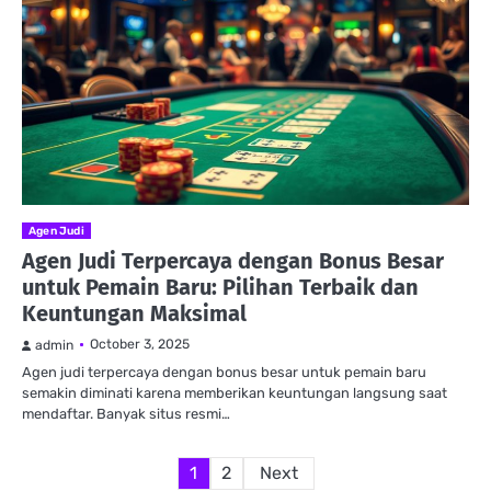
Agen Judi
Agen Judi Terpercaya dengan Bonus Besar
untuk Pemain Baru: Pilihan Terbaik dan
Keuntungan Maksimal
October 3, 2025
admin
Agen judi terpercaya dengan bonus besar untuk pemain baru
semakin diminati karena memberikan keuntungan langsung saat
mendaftar. Banyak situs resmi…
Posts
1
2
Next