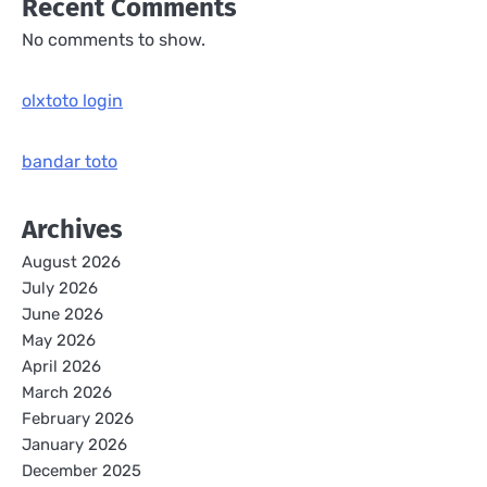
Recent Comments
No comments to show.
olxtoto login
bandar toto
Archives
August 2026
July 2026
June 2026
May 2026
April 2026
March 2026
February 2026
January 2026
December 2025