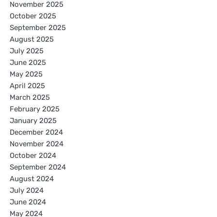
November 2025
October 2025
September 2025
August 2025
July 2025
June 2025
May 2025
April 2025
March 2025
February 2025
January 2025
December 2024
November 2024
October 2024
September 2024
August 2024
July 2024
June 2024
May 2024