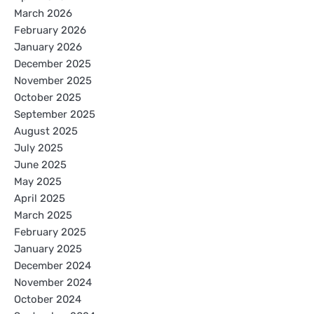
March 2026
February 2026
January 2026
December 2025
November 2025
October 2025
September 2025
August 2025
July 2025
June 2025
May 2025
April 2025
March 2025
February 2025
January 2025
December 2024
November 2024
October 2024