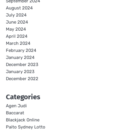
September 2024
August 2024
July 2024
June 2024
May 2024
April 2024
March 2024
February 2024
January 2024
December 2023
January 2023
December 2022
Categories
Agen Judi
Baccarat
Blackjack Online
Paito Sydney Lotto