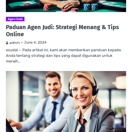
Agen Judi
Paduan Agen Judi: Strategi Menang & Tips
Online
June 4, 2024
admin
esudal – Pada artikel ini, kami akan memberikan panduan kepada
Anda tentang strategi dan tips yang dapat digunakan untuk
meraih…