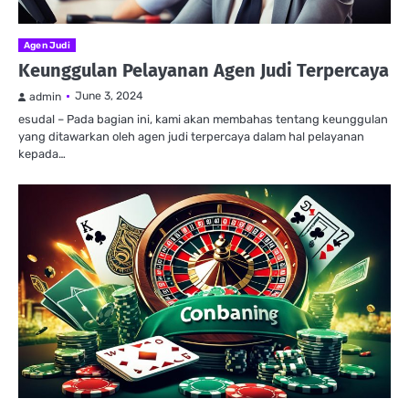
Agen Judi
Keunggulan Pelayanan Agen Judi Terpercaya
June 3, 2024
admin
esudal – Pada bagian ini, kami akan membahas tentang keunggulan
yang ditawarkan oleh agen judi terpercaya dalam hal pelayanan
kepada…