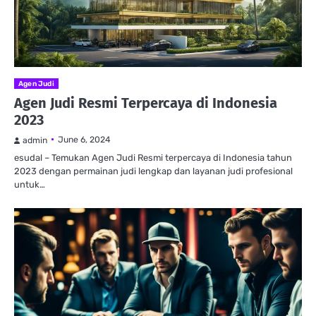
Agen Judi
Agen Judi Resmi Terpercaya di Indonesia
2023
June 6, 2024
admin
esudal – Temukan Agen Judi Resmi terpercaya di Indonesia tahun
2023 dengan permainan judi lengkap dan layanan judi profesional
untuk…