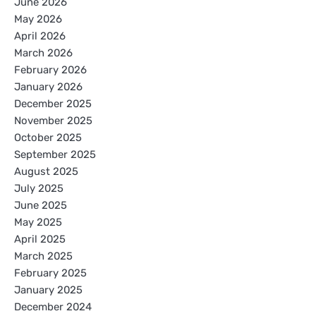
June 2026
May 2026
April 2026
March 2026
February 2026
January 2026
December 2025
November 2025
October 2025
September 2025
August 2025
July 2025
June 2025
May 2025
April 2025
March 2025
February 2025
January 2025
December 2024