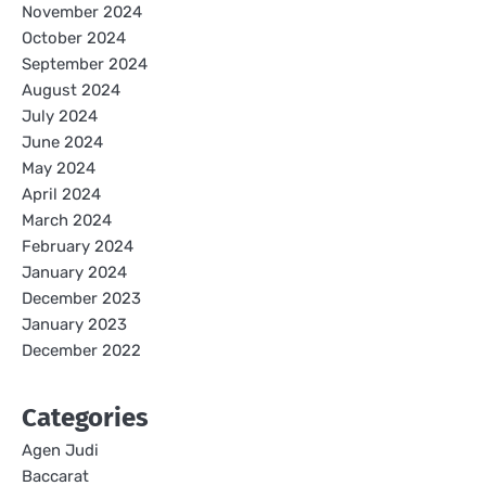
November 2024
October 2024
September 2024
August 2024
July 2024
June 2024
May 2024
April 2024
March 2024
February 2024
January 2024
December 2023
January 2023
December 2022
Categories
Agen Judi
Baccarat