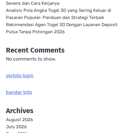
Sevens dan Cara Kerjanya
Analisis Pola Angka Togel 3D yang Sering Keluar di
Pasaran Populer: Panduan dan Strategi Terbaik
Rekomendasi Agen Togel 3D Dengan Layanan Deposit
Pulsa Tanpa Potongan 2026
Recent Comments
No comments to show.
olxtoto login
bandar toto
Archives
August 2026
July 2026