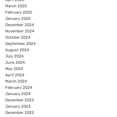
March 2025
February 2025
January 2025
December 2024
November 2024
October 2024
September 2024
August 2024
July 2024
June 2024
May 2024
April 2024
March 2024
February 2024
January 2024
December 2023
January 2023
December 2022