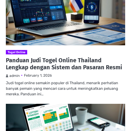
Togel Online
Panduan Judi Togel Online Thailand
Lengkap dengan Sistem dan Pasaran Resmi
February 1, 2026
admin
Judi togel online semakin populer di Thailand, menarik perhatian
banyak pemain yang mencari cara untuk meningkatkan peluang
mereka. Panduan ini…