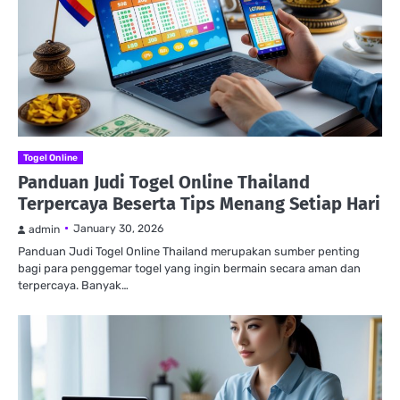
Togel Online
Panduan Judi Togel Online Thailand
Terpercaya Beserta Tips Menang Setiap Hari
January 30, 2026
admin
Panduan Judi Togel Online Thailand merupakan sumber penting
bagi para penggemar togel yang ingin bermain secara aman dan
terpercaya. Banyak…