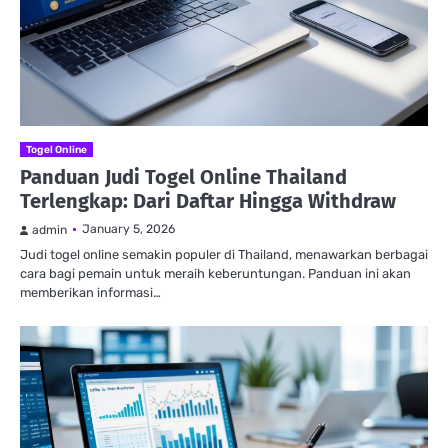
Togel Online
Panduan Judi Togel Online Thailand
Terlengkap: Dari Daftar Hingga Withdraw
January 5, 2026
admin
Judi togel online semakin populer di Thailand, menawarkan berbagai
cara bagi pemain untuk meraih keberuntungan. Panduan ini akan
memberikan informasi…