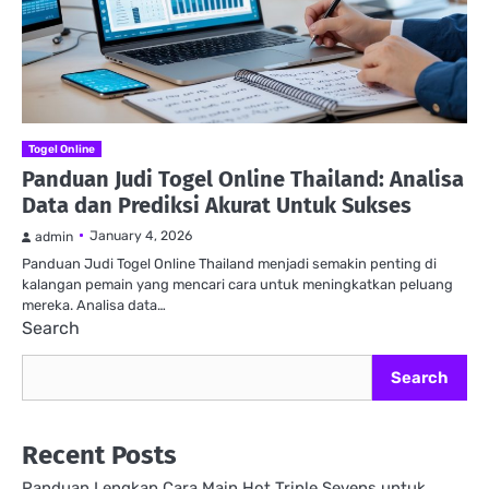
Togel Online
Panduan Judi Togel Online Thailand: Analisa
Data dan Prediksi Akurat Untuk Sukses
January 4, 2026
admin
Panduan Judi Togel Online Thailand menjadi semakin penting di
kalangan pemain yang mencari cara untuk meningkatkan peluang
mereka. Analisa data…
Search
Search
Recent Posts
Panduan Lengkap Cara Main Hot Triple Sevens untuk