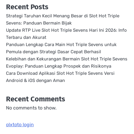
Recent Posts
Strategi Taruhan Kecil Menang Besar di Slot Hot Triple
Sevens: Panduan Bermain Bijak
Update RTP Live Slot Hot Triple Sevens Hari Ini 2026: Info
Terbaru dan Akurat
Panduan Lengkap Cara Main Hot Triple Sevens untuk
Pemula dengan Strategi Dasar Cepat Berhasil
Kelebihan dan Kekurangan Bermain Slot Hot Triple Sevens
Evoplay: Panduan Lengkap Prospek dan Risikonya
Cara Download Aplikasi Slot Hot Triple Sevens Versi
Android & iOS dengan Aman
Recent Comments
No comments to show.
olxtoto login