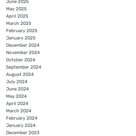
June 2025
May 2025
April 2025
March 2025
February 2025
January 2025
December 2024
November 2024
October 2024
September 2024
August 2024
July 2024
June 2024
May 2024
April 2024
March 2024
February 2024
January 2024
December 2023