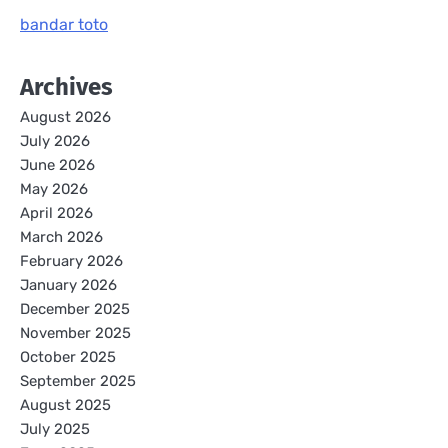
bandar toto
Archives
August 2026
July 2026
June 2026
May 2026
April 2026
March 2026
February 2026
January 2026
December 2025
November 2025
October 2025
September 2025
August 2025
July 2025