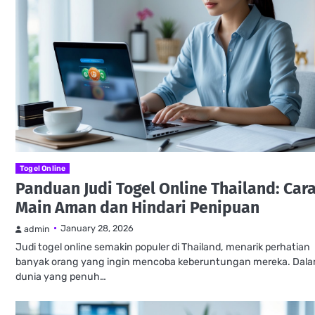
Togel Online
Panduan Judi Togel Online Thailand: Car
Main Aman dan Hindari Penipuan
January 28, 2026
admin
Judi togel online semakin populer di Thailand, menarik perhatian
banyak orang yang ingin mencoba keberuntungan mereka. Dal
dunia yang penuh…