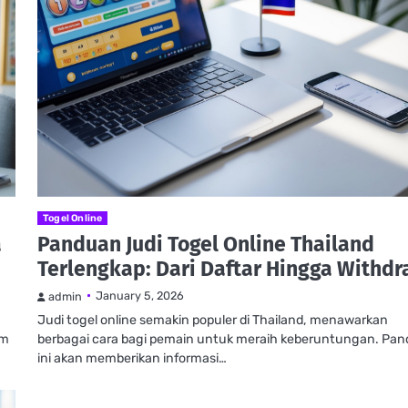
Togel Online
a
Panduan Judi Togel Online Thailand
Terlengkap: Dari Daftar Hingga Withd
January 5, 2026
admin
Judi togel online semakin populer di Thailand, menawarkan
am
berbagai cara bagi pemain untuk meraih keberuntungan. Pa
ini akan memberikan informasi…