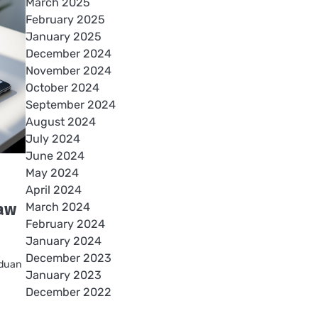
March 2025
February 2025
January 2025
December 2024
November 2024
October 2024
September 2024
August 2024
July 2024
June 2024
May 2024
April 2024
raw
March 2024
February 2024
January 2024
December 2023
nduan
January 2023
December 2022