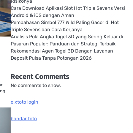
Risikonya
Cara Download Aplikasi Slot Hot Triple Sevens Versi
Android & iOS dengan Aman
Pembahasan Simbol 777 Wild Paling Gacor di Hot
Triple Sevens dan Cara Kerjanya
Analisis Pola Angka Togel 3D yang Sering Keluar di
Pasaran Populer: Panduan dan Strategi Terbaik
Rekomendasi Agen Togel 3D Dengan Layanan
Deposit Pulsa Tanpa Potongan 2026
Recent Comments
an
No comments to show.
ang
olxtoto login
bandar toto