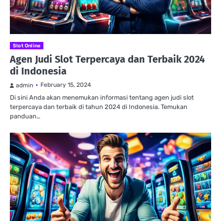
Slot Online
Agen Judi Slot Terpercaya dan Terbaik 2024
di Indonesia
February 15, 2024
admin
Di sini Anda akan menemukan informasi tentang agen judi slot
terpercaya dan terbaik di tahun 2024 di Indonesia. Temukan
panduan…