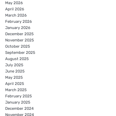
May 2026
April 2026
March 2026
February 2026
January 2026
December 2025
November 2025
October 2025
September 2025
August 2025
July 2025
June 2025
May 2025
April 2025
March 2025
February 2025
January 2025
December 2024
November 2024