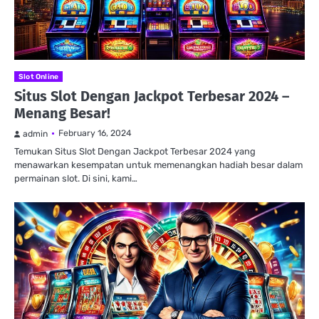
Slot Online
Situs Slot Dengan Jackpot Terbesar 2024 –
Menang Besar!
February 16, 2024
admin
Temukan Situs Slot Dengan Jackpot Terbesar 2024 yang
menawarkan kesempatan untuk memenangkan hadiah besar dalam
permainan slot. Di sini, kami…