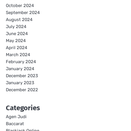
October 2024
September 2024
August 2024
July 2024
June 2024
May 2024
April 2024
March 2024
February 2024
January 2024
December 2023
January 2023
December 2022
Categories
Agen Judi
Baccarat
Blackjack Online