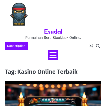
Skip
to
content
Esudal
Permainan Seru Blackjack Online.
Subscription
Tag:
Kasino Online Terbaik