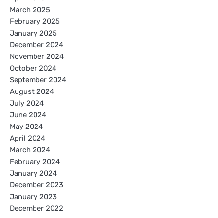
March 2025
February 2025
January 2025
December 2024
November 2024
October 2024
September 2024
August 2024
July 2024
June 2024
May 2024
April 2024
March 2024
February 2024
January 2024
December 2023
January 2023
December 2022