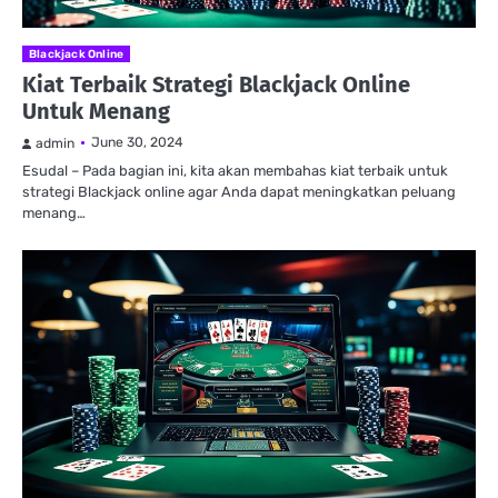
Blackjack Online
Kiat Terbaik Strategi Blackjack Online
Untuk Menang
June 30, 2024
admin
Esudal – Pada bagian ini, kita akan membahas kiat terbaik untuk
strategi Blackjack online agar Anda dapat meningkatkan peluang
menang…