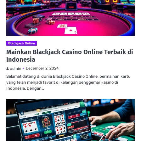
Blackjack Online
Mainkan Blackjack Casino Online Terbaik di
Indonesia
December 2, 2024
admin
Selamat datang di dunia Blackjack Casino Online, permainan kartu
yang telah menjadi favorit di kalangan penggemar kasino di
Indonesia. Dengan…