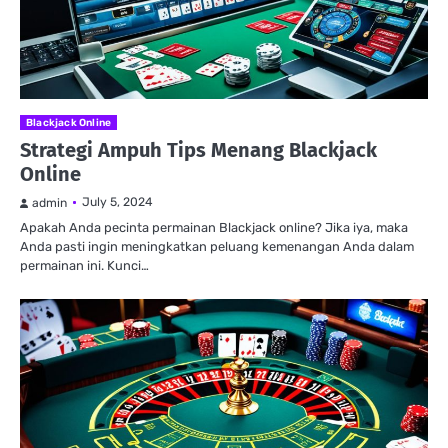
Blackjack Online
Strategi Ampuh Tips Menang Blackjack
Online
July 5, 2024
admin
Apakah Anda pecinta permainan Blackjack online? Jika iya, maka
Anda pasti ingin meningkatkan peluang kemenangan Anda dalam
permainan ini. Kunci…