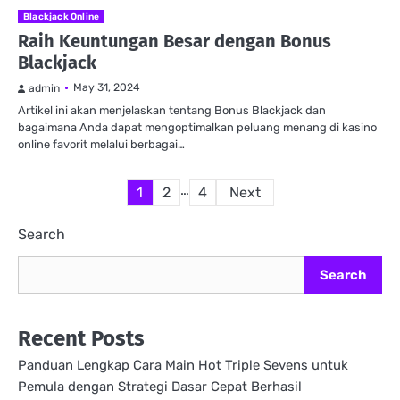
Blackjack Online
Raih Keuntungan Besar dengan Bonus
Blackjack
May 31, 2024
admin
Artikel ini akan menjelaskan tentang Bonus Blackjack dan
bagaimana Anda dapat mengoptimalkan peluang menang di kasino
online favorit melalui berbagai…
Posts
…
1
2
4
Next
pagination
Search
Search
Recent Posts
Panduan Lengkap Cara Main Hot Triple Sevens untuk
Pemula dengan Strategi Dasar Cepat Berhasil