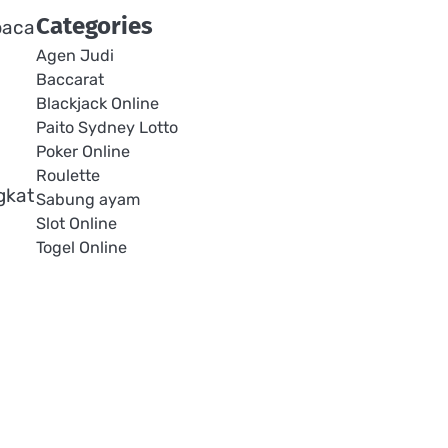
Categories
baca
Agen Judi
Baccarat
Blackjack Online
Paito Sydney Lotto
Poker Online
Roulette
gkat
Sabung ayam
Slot Online
Togel Online