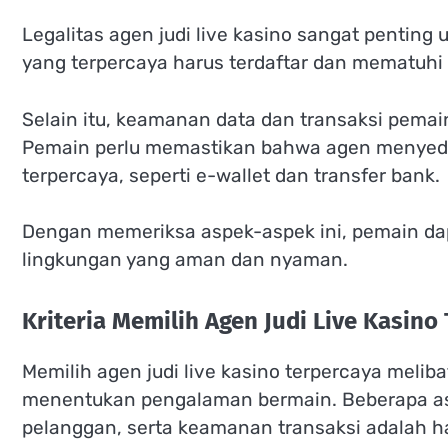
Legalitas agen judi live kasino sangat pentin
yang terpercaya harus terdaftar dan mematuhi
Selain itu, keamanan data dan transaksi pemain
Pemain perlu memastikan bahwa agen menyed
terpercaya, seperti e-wallet dan transfer bank.
Dengan memeriksa aspek-aspek ini, pemain d
lingkungan yang aman dan nyaman.
Kriteria Memilih Agen Judi Live Kasino
Memilih agen judi live kasino terpercaya melib
menentukan pengalaman bermain. Beberapa aspe
pelanggan, serta keamanan transaksi adalah ha