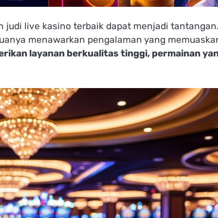
judi live kasino terbaik dapat menjadi tantangan
semuanya menawarkan pengalaman yang memuaska
erikan layanan berkualitas tinggi, permainan ya