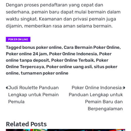
Dengan proses pendaftaran yang cepat dan
sederhana, pemain baru dapat mulai bermain dalam
waktu singkat. Keamanan dan privasi pemain juga
dijamin, memberikan rasa aman selama bermain.
POKER ONLINE
Tagged
bonus poker online
,
Cara Bermain Poker Online
,
Poker online 24 jam
,
Poker Online Indonesia
,
Poker
online tanpa deposit
,
Poker Online Terbaik
,
Poker
Online Terpercaya
,
Poker online uang asli
,
situs poker
online
,
turnamen poker online
Judi Roulette Panduan
Poker Online Indonesia:
Post
Lengkap untuk Pemain
Panduan Lengkap untuk
navigation
Pemula
Pemain Baru dan
Berpengalaman
Related Posts