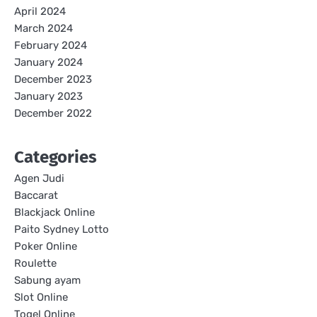
April 2024
March 2024
February 2024
January 2024
December 2023
January 2023
December 2022
Categories
Agen Judi
Baccarat
Blackjack Online
Paito Sydney Lotto
Poker Online
Roulette
Sabung ayam
Slot Online
Togel Online