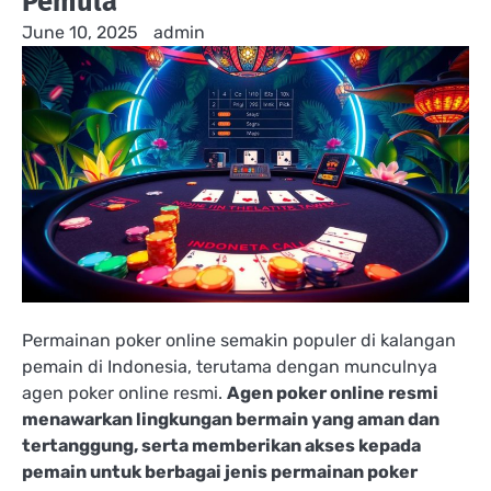
Pemula
June 10, 2025
admin
Permainan poker online semakin populer di kalangan
pemain di Indonesia, terutama dengan munculnya
agen poker online resmi.
Agen poker online resmi
menawarkan lingkungan bermain yang aman dan
tertanggung, serta memberikan akses kepada
pemain untuk berbagai jenis permainan poker