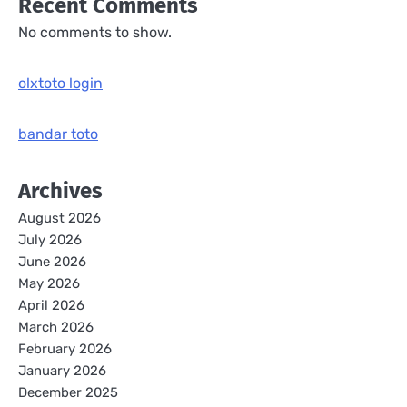
Recent Comments
No comments to show.
olxtoto login
bandar toto
Archives
August 2026
July 2026
June 2026
May 2026
April 2026
March 2026
February 2026
January 2026
December 2025