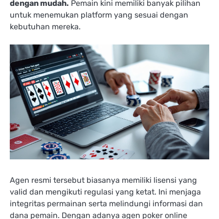
dengan mudah.
Pemain kini memiliki banyak pilihan
untuk menemukan platform yang sesuai dengan
kebutuhan mereka.
Agen resmi tersebut biasanya memiliki lisensi yang
valid dan mengikuti regulasi yang ketat. Ini menjaga
integritas permainan serta melindungi informasi dan
dana pemain. Dengan adanya agen poker online