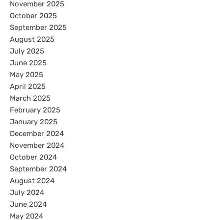
November 2025
October 2025
September 2025
August 2025
July 2025
June 2025
May 2025
April 2025
March 2025
February 2025
January 2025
December 2024
November 2024
October 2024
September 2024
August 2024
July 2024
June 2024
May 2024