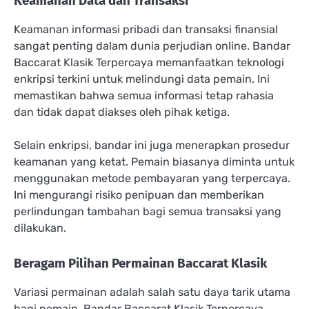
Keamanan Data dan Transaksi
Keamanan informasi pribadi dan transaksi finansial
sangat penting dalam dunia perjudian online. Bandar
Baccarat Klasik Terpercaya memanfaatkan teknologi
enkripsi terkini untuk melindungi data pemain. Ini
memastikan bahwa semua informasi tetap rahasia
dan tidak dapat diakses oleh pihak ketiga.
Selain enkripsi, bandar ini juga menerapkan prosedur
keamanan yang ketat. Pemain biasanya diminta untuk
menggunakan metode pembayaran yang terpercaya.
Ini mengurangi risiko penipuan dan memberikan
perlindungan tambahan bagi semua transaksi yang
dilakukan.
Beragam Pilihan Permainan Baccarat Klasik
Variasi permainan adalah salah satu daya tarik utama
bagi pemain. Bandar Baccarat Klasik Terpercaya