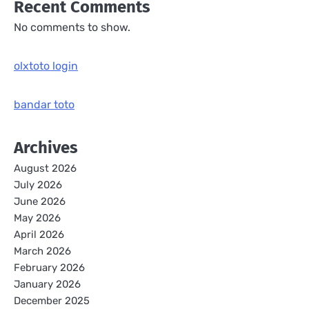
Recent Comments
No comments to show.
olxtoto login
bandar toto
Archives
August 2026
July 2026
June 2026
May 2026
April 2026
March 2026
February 2026
January 2026
December 2025