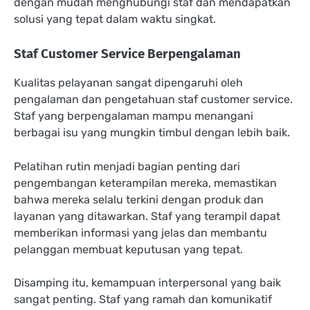
dengan mudah menghubungi staf dan mendapatkan
solusi yang tepat dalam waktu singkat.
Staf Customer Service Berpengalaman
Kualitas pelayanan sangat dipengaruhi oleh
pengalaman dan pengetahuan staf customer service.
Staf yang berpengalaman mampu menangani
berbagai isu yang mungkin timbul dengan lebih baik.
Pelatihan rutin menjadi bagian penting dari
pengembangan keterampilan mereka, memastikan
bahwa mereka selalu terkini dengan produk dan
layanan yang ditawarkan. Staf yang terampil dapat
memberikan informasi yang jelas dan membantu
pelanggan membuat keputusan yang tepat.
Disamping itu, kemampuan interpersonal yang baik
sangat penting. Staf yang ramah dan komunikatif