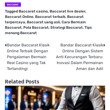
BACCARAT
Tagged
Baccarat casino
,
Baccarat live dealer
,
Baccarat Online
,
Baccarat terbaik
,
Baccarat
terpercaya
,
Baccarat uang asli
,
Cara Bermain
Baccarat
,
Pola Baccarat
,
Strategi Baccarat
,
Tips
menang Baccarat
Bandar Baccarat Klasik
Bandar Baccarat Klasik
Post
Online Terbaik Dengan
Online Dengan Sistem
navigation
Pengalaman Bermain
Anti Kecurangan Terbaru:
Real Casino yang Tak
Inovasi Dalam Permainan
Tertandingi
Aman dan Adil
Related Posts