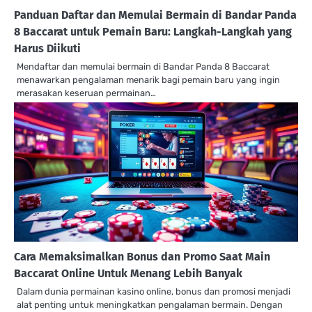
Panduan Daftar dan Memulai Bermain di Bandar Panda
8 Baccarat untuk Pemain Baru: Langkah-Langkah yang
Harus Diikuti
Mendaftar dan memulai bermain di Bandar Panda 8 Baccarat
menawarkan pengalaman menarik bagi pemain baru yang ingin
merasakan keseruan permainan…
Cara Memaksimalkan Bonus dan Promo Saat Main
Baccarat Online Untuk Menang Lebih Banyak
Dalam dunia permainan kasino online, bonus dan promosi menjadi
alat penting untuk meningkatkan pengalaman bermain. Dengan