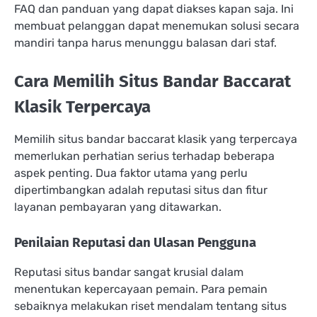
FAQ dan panduan yang dapat diakses kapan saja. Ini
membuat pelanggan dapat menemukan solusi secara
mandiri tanpa harus menunggu balasan dari staf.
Cara Memilih Situs Bandar Baccarat
Klasik Terpercaya
Memilih situs bandar baccarat klasik yang terpercaya
memerlukan perhatian serius terhadap beberapa
aspek penting. Dua faktor utama yang perlu
dipertimbangkan adalah reputasi situs dan fitur
layanan pembayaran yang ditawarkan.
Penilaian Reputasi dan Ulasan Pengguna
Reputasi situs bandar sangat krusial dalam
menentukan kepercayaan pemain. Para pemain
sebaiknya melakukan riset mendalam tentang situs