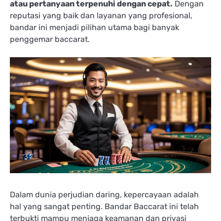
atau pertanyaan terpenuhi dengan cepat.
Dengan
reputasi yang baik dan layanan yang profesional,
bandar ini menjadi pilihan utama bagi banyak
penggemar baccarat.
Dalam dunia perjudian daring, kepercayaan adalah
hal yang sangat penting. Bandar Baccarat ini telah
terbukti mampu menjaga keamanan dan privasi