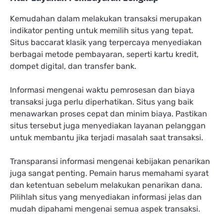
Kemudahan dalam melakukan transaksi merupakan
indikator penting untuk memilih situs yang tepat.
Situs baccarat klasik yang terpercaya menyediakan
berbagai metode pembayaran, seperti kartu kredit,
dompet digital, dan transfer bank.
Informasi mengenai waktu pemrosesan dan biaya
transaksi juga perlu diperhatikan. Situs yang baik
menawarkan proses cepat dan minim biaya. Pastikan
situs tersebut juga menyediakan layanan pelanggan
untuk membantu jika terjadi masalah saat transaksi.
Transparansi informasi mengenai kebijakan penarikan
juga sangat penting. Pemain harus memahami syarat
dan ketentuan sebelum melakukan penarikan dana.
Pilihlah situs yang menyediakan informasi jelas dan
mudah dipahami mengenai semua aspek transaksi.