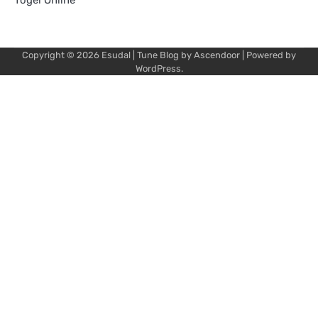
Togel Online
Copyright © 2026
Esudal
| Tune Blog by
Ascendoor
| Powered by
WordPress
.