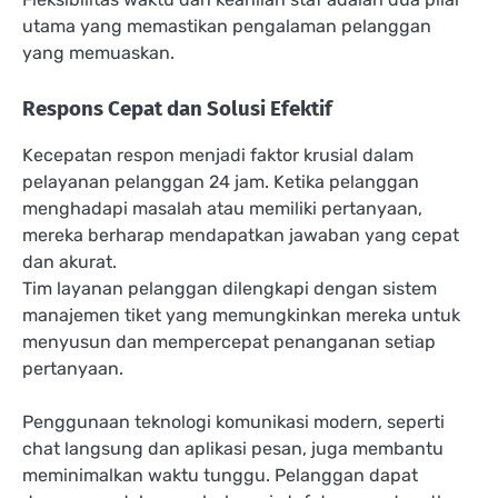
utama yang memastikan pengalaman pelanggan
yang memuaskan.
Respons Cepat dan Solusi Efektif
Kecepatan respon menjadi faktor krusial dalam
pelayanan pelanggan 24 jam. Ketika pelanggan
menghadapi masalah atau memiliki pertanyaan,
mereka berharap mendapatkan jawaban yang cepat
dan akurat.
Tim layanan pelanggan dilengkapi dengan sistem
manajemen tiket yang memungkinkan mereka untuk
menyusun dan mempercepat penanganan setiap
pertanyaan.
Penggunaan teknologi komunikasi modern, seperti
chat langsung dan aplikasi pesan, juga membantu
meminimalkan waktu tunggu. Pelanggan dapat