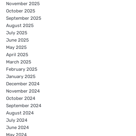
November 2025
October 2025
September 2025
August 2025
July 2025
June 2025
May 2025
April 2025
March 2025
February 2025
January 2025
December 2024
November 2024
October 2024
September 2024
August 2024
July 2024
June 2024
May 2024