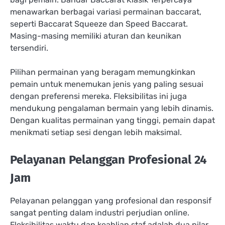
menawarkan berbagai variasi permainan baccarat,
seperti Baccarat Squeeze dan Speed Baccarat.
Masing-masing memiliki aturan dan keunikan
tersendiri.
Pilihan permainan yang beragam memungkinkan
pemain untuk menemukan jenis yang paling sesuai
dengan preferensi mereka. Fleksibilitas ini juga
mendukung pengalaman bermain yang lebih dinamis.
Dengan kualitas permainan yang tinggi, pemain dapat
menikmati setiap sesi dengan lebih maksimal.
Pelayanan Pelanggan Profesional 24
Jam
Pelayanan pelanggan yang profesional dan responsif
sangat penting dalam industri perjudian online.
Fleksibilitas waktu dan keahlian staf adalah dua pilar