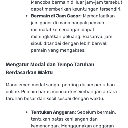
Mencoba bermain di luar jam-jam tersebut
dapat memberikan keuntungan tersendiri.
Bermain di Jam Gacor:
Memanfaatkan
jam gacor di mana banyak pemain
mencatat kemenangan dapat
meningkatkan peluang. Biasanya, jam
sibuk ditandai dengan lebih banyak
pemain yang mengakses.
Mengatur Modal dan Tempo Taruhan
Berdasarkan Waktu
Manajemen modal sangat penting dalam perjudian
online. Pemain harus mencari keseimbangan antara
taruhan besar dan kecil sesuai dengan waktu.
Tentukan Anggaran:
Sebelum bermain,
tentukan batas kehilangan dan
kemenangan. Menggunakan anggaran