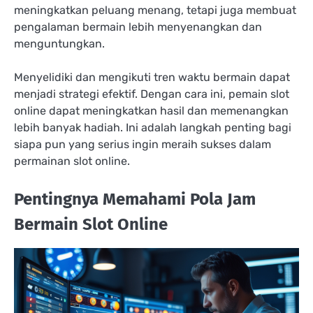
meningkatkan peluang menang, tetapi juga membuat
pengalaman bermain lebih menyenangkan dan
menguntungkan.
Menyelidiki dan mengikuti tren waktu bermain dapat
menjadi strategi efektif. Dengan cara ini, pemain slot
online dapat meningkatkan hasil dan memenangkan
lebih banyak hadiah. Ini adalah langkah penting bagi
siapa pun yang serius ingin meraih sukses dalam
permainan slot online.
Pentingnya Memahami Pola Jam
Bermain Slot Online