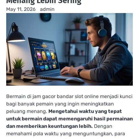
Menang Lebih Sering
May 11, 2026
admin
Bermain di jam gacor bandar slot online menjadi kunci
bagi banyak pemain yang ingin meningkatkan
peluang menang.
Mengetahui waktu yang tepat
untuk bermain dapat memengaruhi hasil permainan
dan memberikan keuntungan lebih.
Dengan
memahami pola waktu yang menguntungkan, para