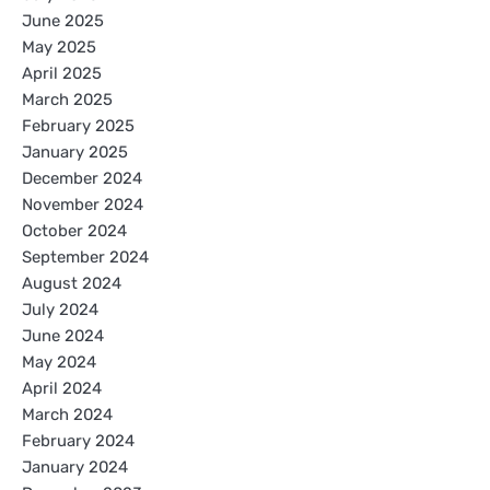
June 2025
May 2025
April 2025
March 2025
February 2025
January 2025
December 2024
November 2024
October 2024
September 2024
August 2024
July 2024
June 2024
May 2024
April 2024
March 2024
February 2024
January 2024