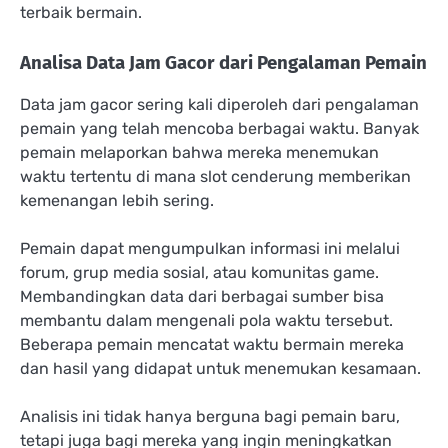
terbaik bermain.
Analisa Data Jam Gacor dari Pengalaman Pemain
Data jam gacor sering kali diperoleh dari pengalaman
pemain yang telah mencoba berbagai waktu. Banyak
pemain melaporkan bahwa mereka menemukan
waktu tertentu di mana slot cenderung memberikan
kemenangan lebih sering.
Pemain dapat mengumpulkan informasi ini melalui
forum, grup media sosial, atau komunitas game.
Membandingkan data dari berbagai sumber bisa
membantu dalam mengenali pola waktu tersebut.
Beberapa pemain mencatat waktu bermain mereka
dan hasil yang didapat untuk menemukan kesamaan.
Analisis ini tidak hanya berguna bagi pemain baru,
tetapi juga bagi mereka yang ingin meningkatkan