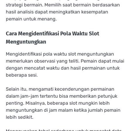
strategi bermain. Memilih saat bermain berdasarkan
hasil analisis dapat meningkatkan kesempatan
pemain untuk menang.
Cara Mengidentifikasi Pola Waktu Slot
Menguntungkan
Mengidentifikasi pola waktu slot menguntungkan
memerlukan observasi yang teliti. Pemain dapat mulai
dengan mencatat waktu dan hasil permainan untuk
beberapa sesi.
Selain itu, mengamati kecenderungan permainan
dalam jam-jam tertentu bisa memberikan petunjuk
penting. Misalnya, beberapa slot mungkin lebih
menguntungkan di jam malam ketika jumlah pemain
lebih sedikit.