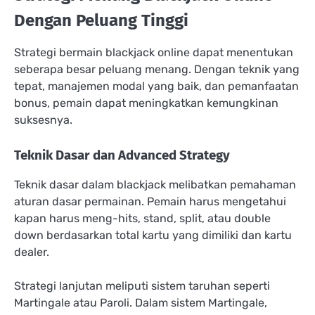
Dengan Peluang Tinggi
Strategi bermain blackjack online dapat menentukan
seberapa besar peluang menang. Dengan teknik yang
tepat, manajemen modal yang baik, dan pemanfaatan
bonus, pemain dapat meningkatkan kemungkinan
suksesnya.
Teknik Dasar dan Advanced Strategy
Teknik dasar dalam blackjack melibatkan pemahaman
aturan dasar permainan. Pemain harus mengetahui
kapan harus meng-hits, stand, split, atau double
down berdasarkan total kartu yang dimiliki dan kartu
dealer.
Strategi lanjutan meliputi sistem taruhan seperti
Martingale atau Paroli. Dalam sistem Martingale,