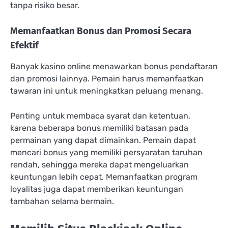
tanpa risiko besar.
Memanfaatkan Bonus dan Promosi Secara
Efektif
Banyak kasino online menawarkan bonus pendaftaran
dan promosi lainnya. Pemain harus memanfaatkan
tawaran ini untuk meningkatkan peluang menang.
Penting untuk membaca syarat dan ketentuan,
karena beberapa bonus memiliki batasan pada
permainan yang dapat dimainkan. Pemain dapat
mencari bonus yang memiliki persyaratan taruhan
rendah, sehingga mereka dapat mengeluarkan
keuntungan lebih cepat. Memanfaatkan program
loyalitas juga dapat memberikan keuntungan
tambahan selama bermain.