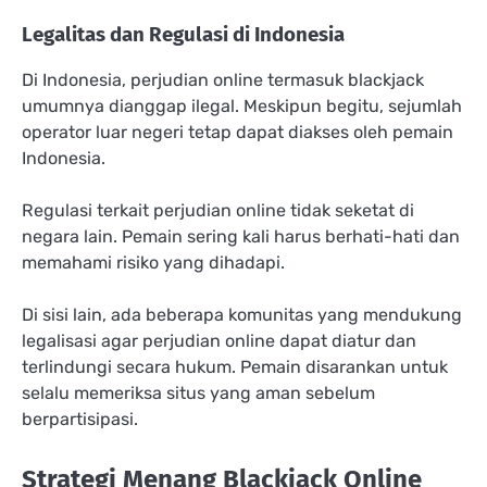
Legalitas dan Regulasi di Indonesia
Di Indonesia, perjudian online termasuk blackjack
umumnya dianggap ilegal. Meskipun begitu, sejumlah
operator luar negeri tetap dapat diakses oleh pemain
Indonesia.
Regulasi terkait perjudian online tidak seketat di
negara lain. Pemain sering kali harus berhati-hati dan
memahami risiko yang dihadapi.
Di sisi lain, ada beberapa komunitas yang mendukung
legalisasi agar perjudian online dapat diatur dan
terlindungi secara hukum. Pemain disarankan untuk
selalu memeriksa situs yang aman sebelum
berpartisipasi.
Strategi Menang Blackjack Online