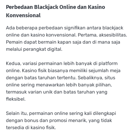
Perbedaan Blackjack Online dan Kasino
Konvensional
Ada beberapa perbedaan signifikan antara blackjack
online dan kasino konvensional. Pertama, aksesibilitas.
Pemain dapat bermain kapan saja dan di mana saja
melalui perangkat digital.
Kedua, variasi permainan lebih banyak di platform
online. Kasino fisik biasanya memiliki sejumlah meja
dengan batas taruhan tertentu. Sebaliknya, situs
online sering menawarkan lebih banyak pilihan,
termasuk varian unik dan batas taruhan yang
fleksibel.
Selain itu, permainan online sering kali dilengkapi
dengan bonus dan promosi menarik, yang tidak
tersedia di kasino fisik.