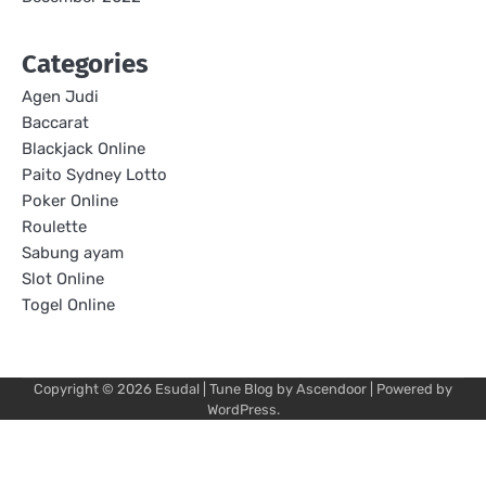
Categories
Agen Judi
Baccarat
Blackjack Online
Paito Sydney Lotto
Poker Online
Roulette
Sabung ayam
Slot Online
Togel Online
Copyright © 2026
Esudal
| Tune Blog by
Ascendoor
| Powered by
WordPress
.