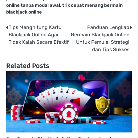
online tanpa modal awal
,
trik cepat menang bermain
blackjack online
Tips Menghitung Kartu
Panduan Lengkap
Post
Blackjack Online Agar
Bermain Blackjack Online
navigation
Tidak Kalah Secara Efektif
Untuk Pemula: Strategi
dan Tips Sukses
Related Posts