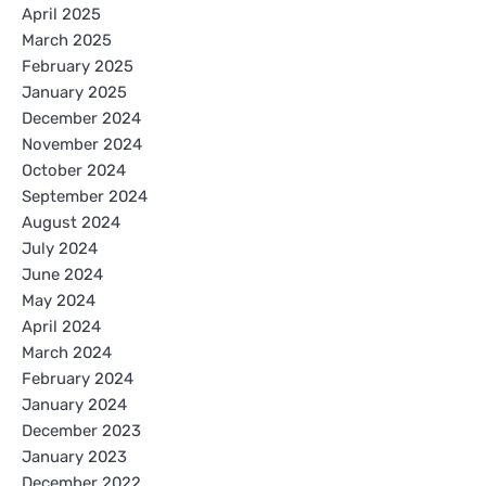
April 2025
March 2025
February 2025
January 2025
December 2024
November 2024
October 2024
September 2024
August 2024
July 2024
June 2024
May 2024
April 2024
March 2024
February 2024
January 2024
December 2023
January 2023
December 2022