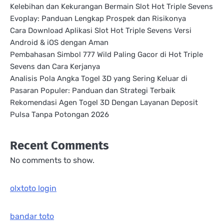
Kelebihan dan Kekurangan Bermain Slot Hot Triple Sevens
Evoplay: Panduan Lengkap Prospek dan Risikonya
Cara Download Aplikasi Slot Hot Triple Sevens Versi
Android & iOS dengan Aman
Pembahasan Simbol 777 Wild Paling Gacor di Hot Triple
Sevens dan Cara Kerjanya
Analisis Pola Angka Togel 3D yang Sering Keluar di
Pasaran Populer: Panduan dan Strategi Terbaik
Rekomendasi Agen Togel 3D Dengan Layanan Deposit
Pulsa Tanpa Potongan 2026
Recent Comments
No comments to show.
olxtoto login
bandar toto