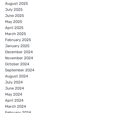
August 2025
July 2025
June 2025
May 2025
April 2025
March 2025
February 2025
January 2025
December 2024
November 2024
October 2024
September 2024
August 2024
July 2024
June 2024
May 2024
April 2024
March 2024
February 2024