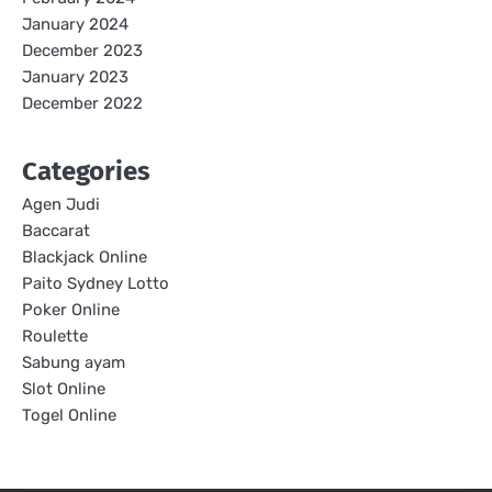
January 2024
December 2023
January 2023
December 2022
Categories
Agen Judi
Baccarat
Blackjack Online
Paito Sydney Lotto
Poker Online
Roulette
Sabung ayam
Slot Online
Togel Online