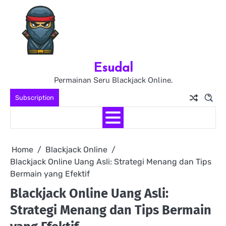
Skip
to
content
Esudal
Permainan Seru Blackjack Online.
Subscription
Home
Blackjack Online
Blackjack Online Uang Asli: Strategi Menang dan Tips
Bermain yang Efektif
Blackjack Online Uang Asli:
Strategi Menang dan Tips Bermain