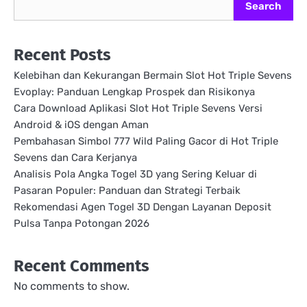
Search
Recent Posts
Kelebihan dan Kekurangan Bermain Slot Hot Triple Sevens
Evoplay: Panduan Lengkap Prospek dan Risikonya
Cara Download Aplikasi Slot Hot Triple Sevens Versi
Android & iOS dengan Aman
Pembahasan Simbol 777 Wild Paling Gacor di Hot Triple
Sevens dan Cara Kerjanya
Analisis Pola Angka Togel 3D yang Sering Keluar di
Pasaran Populer: Panduan dan Strategi Terbaik
Rekomendasi Agen Togel 3D Dengan Layanan Deposit
Pulsa Tanpa Potongan 2026
Recent Comments
No comments to show.