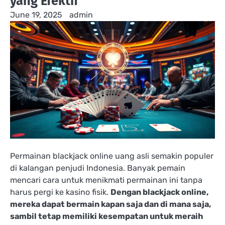
yang Efektif
June 19, 2025
admin
Permainan blackjack online uang asli semakin populer
di kalangan penjudi Indonesia. Banyak pemain
mencari cara untuk menikmati permainan ini tanpa
harus pergi ke kasino fisik.
Dengan blackjack online,
mereka dapat bermain kapan saja dan di mana saja,
sambil tetap memiliki kesempatan untuk meraih