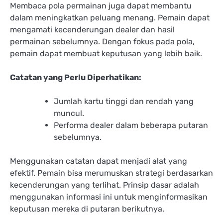
Membaca pola permainan juga dapat membantu
dalam meningkatkan peluang menang. Pemain dapat
mengamati kecenderungan dealer dan hasil
permainan sebelumnya. Dengan fokus pada pola,
pemain dapat membuat keputusan yang lebih baik.
Catatan yang Perlu Diperhatikan:
Jumlah kartu tinggi dan rendah yang
muncul.
Performa dealer dalam beberapa putaran
sebelumnya.
Menggunakan catatan dapat menjadi alat yang
efektif. Pemain bisa merumuskan strategi berdasarkan
kecenderungan yang terlihat. Prinsip dasar adalah
menggunakan informasi ini untuk menginformasikan
keputusan mereka di putaran berikutnya.