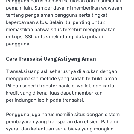
Pengguna harus memeriksa ulasan dan testimonial
pemain lain. Sumber daya ini memberikan wawasan
tentang pengalaman pengguna serta tingkat
kepercayaan situs. Selain itu, penting untuk
memastikan bahwa situs tersebut menggunakan
enkripsi SSL untuk melindungi data pribadi
pengguna.
Cara Transaksi Uang Asli yang Aman
Transaksi uang asli seharusnya dilakukan dengan
menggunakan metode yang sudah terbukti aman.
Pilihan seperti transfer bank, e-wallet, dan kartu
kredit yang dikenal luas dapat memberikan
perlindungan lebih pada transaksi.
Pengguna juga harus memilih situs dengan sistem
pembayaran yang transparan dan efisien. Pahami
syarat dan ketentuan serta biaya yang mungkin