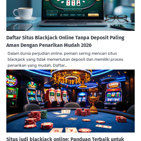
Daftar Situs Blackjack Online Tanpa Deposit Paling
Aman Dengan Penarikan Mudah 2026
Dalam dunia perjudian online, pemain sering mencari situs
blackjack yang tidak memerlukan deposit dan memiliki proses
penarikan yang mudah. Daftar…
Situs judi blackjack online: Panduan Terbaik untuk