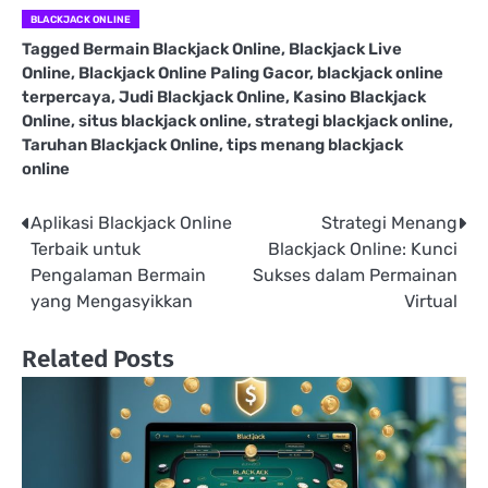
BLACKJACK ONLINE
Tagged
Bermain Blackjack Online
,
Blackjack Live
Online
,
Blackjack Online Paling Gacor
,
blackjack online
terpercaya
,
Judi Blackjack Online
,
Kasino Blackjack
Online
,
situs blackjack online
,
strategi blackjack online
,
Taruhan Blackjack Online
,
tips menang blackjack
online
Aplikasi Blackjack Online
Strategi Menang
Post
Terbaik untuk
Blackjack Online: Kunci
navigation
Pengalaman Bermain
Sukses dalam Permainan
yang Mengasyikkan
Virtual
Related Posts