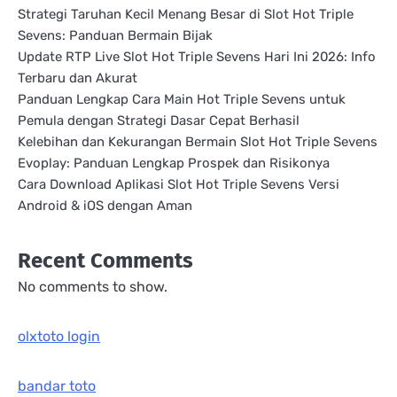
Strategi Taruhan Kecil Menang Besar di Slot Hot Triple
Sevens: Panduan Bermain Bijak
Update RTP Live Slot Hot Triple Sevens Hari Ini 2026: Info
Terbaru dan Akurat
Panduan Lengkap Cara Main Hot Triple Sevens untuk
Pemula dengan Strategi Dasar Cepat Berhasil
Kelebihan dan Kekurangan Bermain Slot Hot Triple Sevens
Evoplay: Panduan Lengkap Prospek dan Risikonya
Cara Download Aplikasi Slot Hot Triple Sevens Versi
Android & iOS dengan Aman
Recent Comments
No comments to show.
olxtoto login
bandar toto