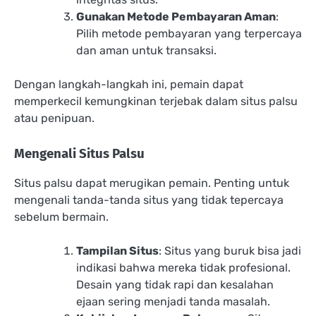
Gunakan Metode Pembayaran Aman
:
Pilih metode pembayaran yang terpercaya
dan aman untuk transaksi.
Dengan langkah-langkah ini, pemain dapat
memperkecil kemungkinan terjebak dalam situs palsu
atau penipuan.
Mengenali Situs Palsu
Situs palsu dapat merugikan pemain. Penting untuk
mengenali tanda-tanda situs yang tidak tepercaya
sebelum bermain.
Tampilan Situs
: Situs yang buruk bisa jadi
indikasi bahwa mereka tidak profesional.
Desain yang tidak rapi dan kesalahan
ejaan sering menjadi tanda masalah.