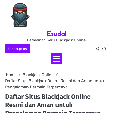
Skip
to
content
Esudal
Permainan Seru Blackjack Online.
Subscription
Home
Blackjack Online
Daftar Situs Blackjack Online Resmi dan Aman untuk
Pengalaman Bermain Terpercaya
Daftar Situs Blackjack Online
Resmi dan Aman untuk