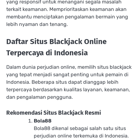
yang responsif untuk menangani segala masalah
terkait keamanan. Memprioritaskan keamanan akan
membantu menciptakan pengalaman bermain yang
lebih nyaman dan tenang.
Daftar Situs Blackjack Online
Terpercaya di Indonesia
Dalam dunia perjudian online, memilih situs blackjack
yang tepat menjadi sangat penting untuk pemain di
Indonesia. Beberapa situs dapat dianggap lebih
terpercaya berdasarkan kualitas layanan, keamanan,
dan pengalaman pengguna.
Rekomendasi Situs Blackjack Resmi
Bola88
Bola88 dikenal sebagai salah satu situs
perjudian online terkemuka di Indonesia.