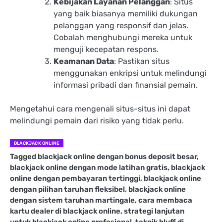
Kebijakan Layanan Pelanggan
: Situs
yang baik biasanya memiliki dukungan
pelanggan yang responsif dan jelas.
Cobalah menghubungi mereka untuk
menguji kecepatan respons.
Keamanan Data
: Pastikan situs
menggunakan enkripsi untuk melindungi
informasi pribadi dan finansial pemain.
Mengetahui cara mengenali situs-situs ini dapat
melindungi pemain dari risiko yang tidak perlu.
BLACKJACK ONLINE
Tagged
blackjack online dengan bonus deposit besar
,
blackjack online dengan mode latihan gratis
,
blackjack
online dengan pembayaran tertinggi
,
blackjack online
dengan pilihan taruhan fleksibel
,
blackjack online
dengan sistem taruhan martingale
,
cara membaca
kartu dealer di blackjack online
,
strategi lanjutan