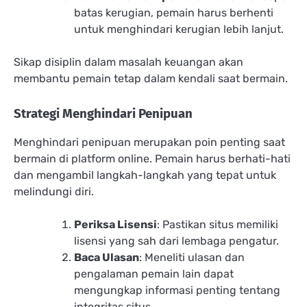
batas kerugian, pemain harus berhenti
untuk menghindari kerugian lebih lanjut.
Sikap disiplin dalam masalah keuangan akan
membantu pemain tetap dalam kendali saat bermain.
Strategi Menghindari Penipuan
Menghindari penipuan merupakan poin penting saat
bermain di platform online. Pemain harus berhati-hati
dan mengambil langkah-langkah yang tepat untuk
melindungi diri.
Periksa Lisensi
: Pastikan situs memiliki
lisensi yang sah dari lembaga pengatur.
Baca Ulasan
: Meneliti ulasan dan
pengalaman pemain lain dapat
mengungkap informasi penting tentang
integritas situs.