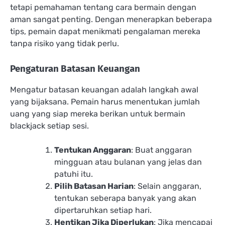
tetapi pemahaman tentang cara bermain dengan
aman sangat penting. Dengan menerapkan beberapa
tips, pemain dapat menikmati pengalaman mereka
tanpa risiko yang tidak perlu.
Pengaturan Batasan Keuangan
Mengatur batasan keuangan adalah langkah awal
yang bijaksana. Pemain harus menentukan jumlah
uang yang siap mereka berikan untuk bermain
blackjack setiap sesi.
Tentukan Anggaran
: Buat anggaran
mingguan atau bulanan yang jelas dan
patuhi itu.
Pilih Batasan Harian
: Selain anggaran,
tentukan seberapa banyak yang akan
dipertaruhkan setiap hari.
Hentikan Jika Diperlukan
: Jika mencapai