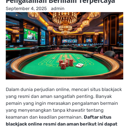
Pengalaman Bermain Terpercaya
September 4, 2025
admin
Dalam dunia perjudian online, mencari situs blackjack
yang resmi dan aman sangatlah penting. Banyak
pemain yang ingin merasakan pengalaman bermain
yang menyenangkan tanpa khawatir tentang
keamanan dan keadilan permainan.
Daftar situs
blackjack online resmi dan aman berikut ini dapat