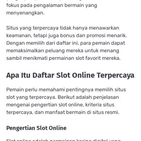
fokus pada pengalaman bermain yang
menyenangkan.
Situs yang terpercaya tidak hanya menawarkan
keamanan, tetapi juga bonus dan promosi menarik.
Dengan memilih dari daftar ini, para pemain dapat
memaksimalkan peluang mereka untuk menang
sambil menikmati permainan slot favorit mereka.
Apa Itu Daftar Slot Online Terpercaya
Pemain perlu memahami pentingnya memilih situs
slot yang terpercaya. Berikut adalah penjelasan
mengenai pengertian slot online, kriteria situs
terpercaya, dan manfaat bermain di situs resmi.
Pengertian Slot Online