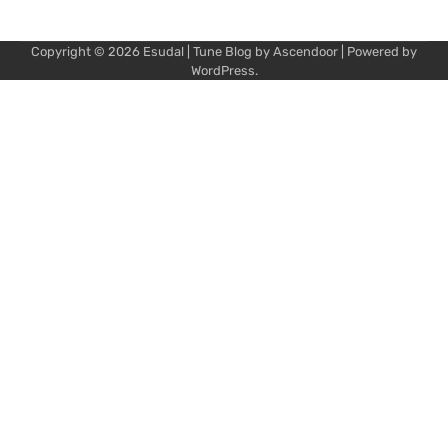
Copyright © 2026
Esudal
| Tune Blog by
Ascendoor
| Powered by
WordPress
.