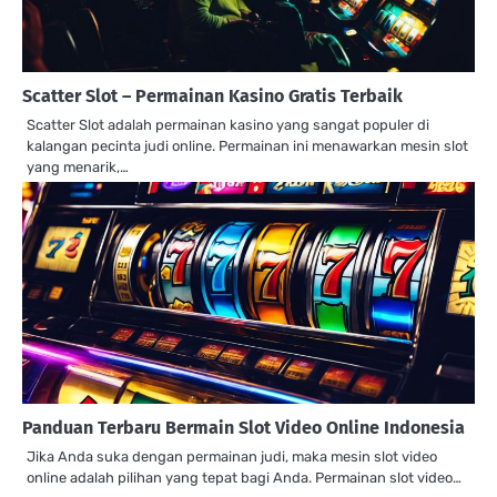
Scatter Slot – Permainan Kasino Gratis Terbaik
Scatter Slot adalah permainan kasino yang sangat populer di
kalangan pecinta judi online. Permainan ini menawarkan mesin slot
yang menarik,…
Panduan Terbaru Bermain Slot Video Online Indonesia
Jika Anda suka dengan permainan judi, maka mesin slot video
online adalah pilihan yang tepat bagi Anda. Permainan slot video…