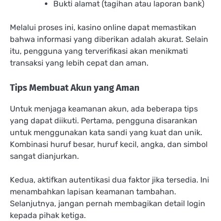
Bukti alamat (tagihan atau laporan bank)
Melalui proses ini, kasino online dapat memastikan
bahwa informasi yang diberikan adalah akurat. Selain
itu, pengguna yang terverifikasi akan menikmati
transaksi yang lebih cepat dan aman.
Tips Membuat Akun yang Aman
Untuk menjaga keamanan akun, ada beberapa tips
yang dapat diikuti. Pertama, pengguna disarankan
untuk menggunakan kata sandi yang kuat dan unik.
Kombinasi huruf besar, huruf kecil, angka, dan simbol
sangat dianjurkan.
Kedua, aktifkan autentikasi dua faktor jika tersedia. Ini
menambahkan lapisan keamanan tambahan.
Selanjutnya, jangan pernah membagikan detail login
kepada pihak ketiga.