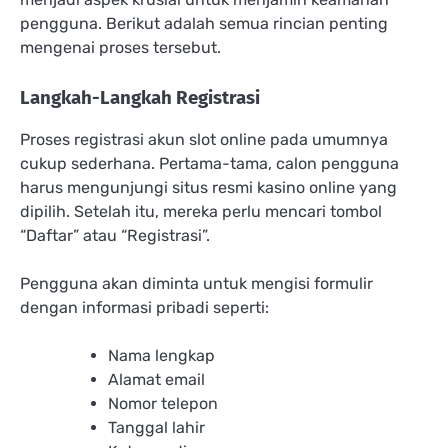
pengguna. Berikut adalah semua rincian penting
mengenai proses tersebut.
Langkah-Langkah Registrasi
Proses registrasi akun slot online pada umumnya
cukup sederhana. Pertama-tama, calon pengguna
harus mengunjungi situs resmi kasino online yang
dipilih. Setelah itu, mereka perlu mencari tombol
“Daftar” atau “Registrasi”.
Pengguna akan diminta untuk mengisi formulir
dengan informasi pribadi seperti:
Nama lengkap
Alamat email
Nomor telepon
Tanggal lahir