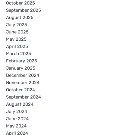
October 2025
September 2025
August 2025
July 2025
June 2025
May 2025
April 2025
March 2025
February 2025
January 2025
December 2024
November 2024
October 2024
September 2024
August 2024
July 2024
June 2024
May 2024
April 2024