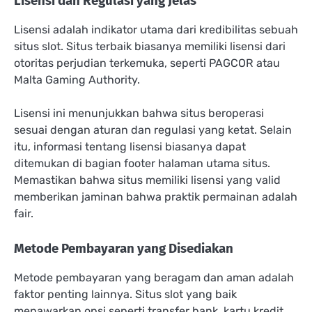
Lisensi dan Regulasi yang Jelas
Lisensi adalah indikator utama dari kredibilitas sebuah
situs slot. Situs terbaik biasanya memiliki lisensi dari
otoritas perjudian terkemuka, seperti PAGCOR atau
Malta Gaming Authority.
Lisensi ini menunjukkan bahwa situs beroperasi
sesuai dengan aturan dan regulasi yang ketat. Selain
itu, informasi tentang lisensi biasanya dapat
ditemukan di bagian footer halaman utama situs.
Memastikan bahwa situs memiliki lisensi yang valid
memberikan jaminan bahwa praktik permainan adalah
fair.
Metode Pembayaran yang Disediakan
Metode pembayaran yang beragam dan aman adalah
faktor penting lainnya. Situs slot yang baik
menawarkan opsi seperti transfer bank, kartu kredit,