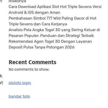
an
Risikonya
Cara Download Aplikasi Slot Hot Triple Sevens Versi
Android & iOS dengan Aman
Pembahasan Simbol 777 Wild Paling Gacor di Hot
Triple Sevens dan Cara Kerjanya
Analisis Pola Angka Togel 3D yang Sering Keluar di
Pasaran Populer: Panduan dan Strategi Terbaik
Rekomendasi Agen Togel 3D Dengan Layanan
Deposit Pulsa Tanpa Potongan 2026
Recent Comments
No comments to show.
ak
at
olxtoto login
bandar toto