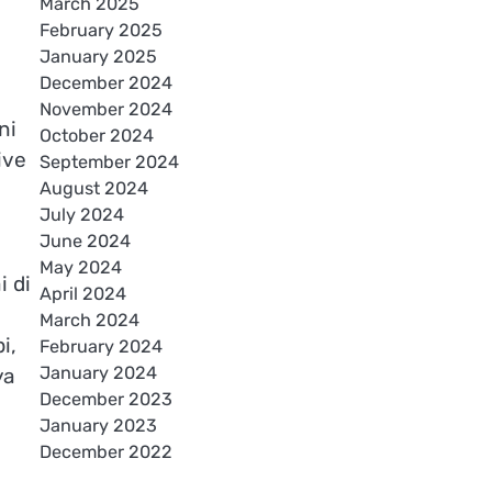
March 2025
February 2025
January 2025
December 2024
November 2024
ni
October 2024
ive
September 2024
August 2024
July 2024
June 2024
May 2024
i di
April 2024
March 2024
i,
February 2024
January 2024
ya
December 2023
January 2023
December 2022