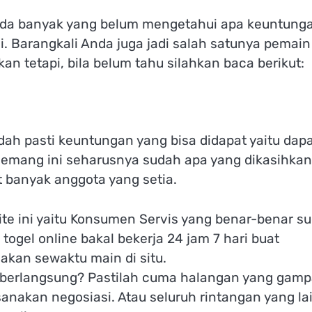
ada banyak yang belum mengetahui apa keuntung
. Barangkali Anda juga jadi salah satunya pemain
 tetapi, bila belum tahu silahkan baca berikut:
dah pasti keuntungan yang bisa didapat yaitu dap
Memang ini seharusnya sudah apa yang dikasihkan
at banyak anggota yang setia.
te ini yaitu Konsumen Servis yang benar-benar s
togel online bakal bekerja 24 jam 7 hari buat
kan sewaktu main di situ.
a berlangsung? Pastilah cuma halangan yang gam
anakan negosiasi. Atau seluruh rintangan yang la