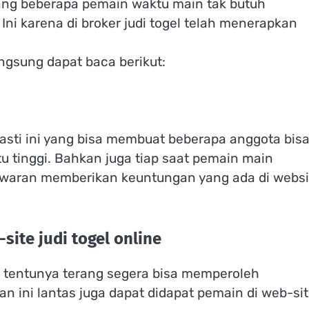
rang beberapa pemain waktu main tak butuh
ni karena di broker judi togel telah menerapkan
ngsung dapat baca berikut:
asti ini yang bisa membuat beberapa anggota bis
tinggi. Bahkan juga tiap saat pemain main
enawaran memberikan keuntungan yang ada di websi
ite judi togel online
s tentunya terang segera bisa memperoleh
 ini lantas juga dapat didapat pemain di web-si