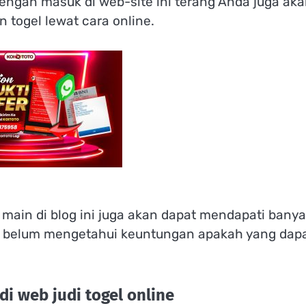
Dengan masuk di web-site ini terang Anda juga ak
togel lewat cara online.
main di blog ini juga akan dapat mendapati bany
 belum mengetahui keuntungan apakah yang dap
i web judi togel online