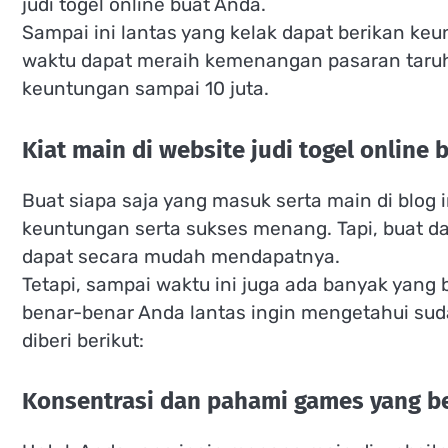
judi togel online buat Anda.
Sampai ini lantas yang kelak dapat berikan ke
waktu dapat meraih kemenangan pasaran taruhan
keuntungan sampai 10 juta.
Kiat main di website judi togel online
Buat siapa saja yang masuk serta main di blog
keuntungan serta sukses menang. Tapi, buat d
dapat secara mudah mendapatnya.
Tetapi, sampai waktu ini juga ada banyak yang
benar-benar Anda lantas ingin mengetahui suda
diberi berikut:
Konsentrasi dan pahami games yang ber