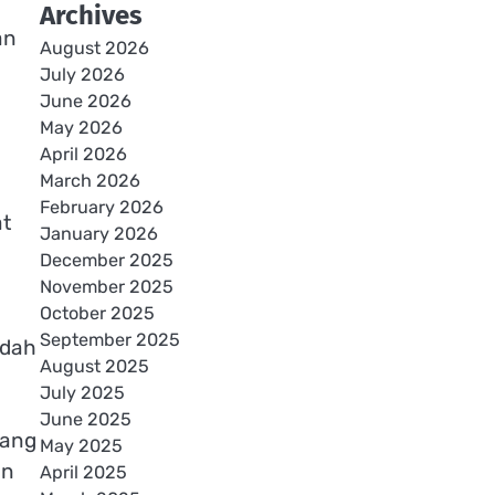
Archives
an
August 2026
July 2026
June 2026
May 2026
April 2026
March 2026
February 2026
at
January 2026
December 2025
November 2025
October 2025
September 2025
udah
August 2025
July 2025
June 2025
pang
May 2025
in
April 2025