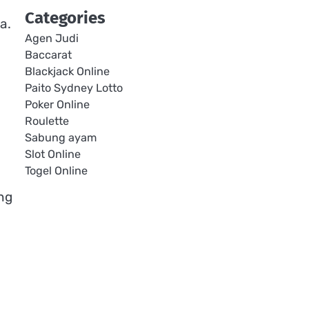
Categories
a.
Agen Judi
Baccarat
Blackjack Online
Paito Sydney Lotto
Poker Online
Roulette
Sabung ayam
Slot Online
Togel Online
ng