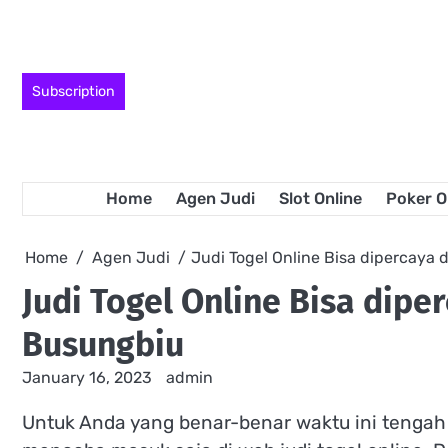
Skip
to
content
Subscription
Home
Agen Judi
Slot Online
Poker O
Home
Agen Judi
Judi Togel Online Bisa dipercaya
Judi Togel Online Bisa dipe
Busungbiu
January 16, 2023
admin
Untuk Anda yang benar-benar waktu ini tengah 