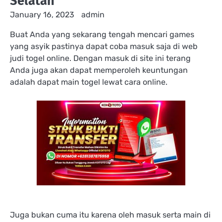
Selatan
January 16, 2023
admin
Buat Anda yang sekarang tengah mencari games
yang asyik pastinya dapat coba masuk saja di web
judi togel online. Dengan masuk di site ini terang
Anda juga akan dapat memperoleh keuntungan
adalah dapat main togel lewat cara online.
Juga bukan cuma itu karena oleh masuk serta main di