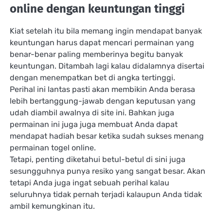
online dengan keuntungan tinggi
Kiat setelah itu bila memang ingin mendapat banyak
keuntungan harus dapat mencari permainan yang
benar-benar paling memberinya begitu banyak
keuntungan. Ditambah lagi kalau didalamnya disertai
dengan menempatkan bet di angka tertinggi.
Perihal ini lantas pasti akan membikin Anda berasa
lebih bertanggung-jawab dengan keputusan yang
udah diambil awalnya di site ini. Bahkan juga
permainan ini juga juga membuat Anda dapat
mendapat hadiah besar ketika sudah sukses menang
permainan togel online.
Tetapi, penting diketahui betul-betul di sini juga
sesungguhnya punya resiko yang sangat besar. Akan
tetapi Anda juga ingat sebuah perihal kalau
seluruhnya tidak pernah terjadi kalaupun Anda tidak
ambil kemungkinan itu.