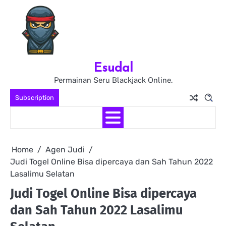
Skip
to
content
Esudal
Permainan Seru Blackjack Online.
Subscription
Home
Agen Judi
Judi Togel Online Bisa dipercaya dan Sah Tahun 2022
Lasalimu Selatan
Judi Togel Online Bisa dipercaya
dan Sah Tahun 2022 Lasalimu