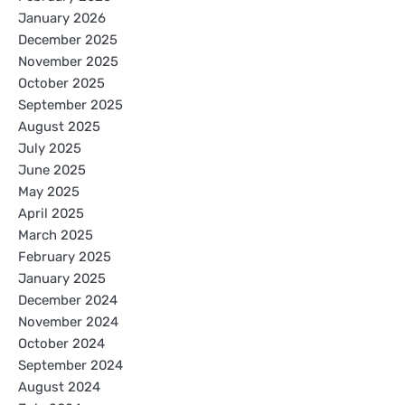
January 2026
December 2025
November 2025
October 2025
September 2025
August 2025
July 2025
June 2025
May 2025
April 2025
March 2025
February 2025
January 2025
December 2024
November 2024
October 2024
September 2024
August 2024