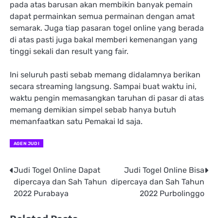
pada atas barusan akan membikin banyak pemain
dapat permainkan semua permainan dengan amat
semarak. Juga tiap pasaran togel online yang berada
di atas pasti juga bakal memberi kemenangan yang
tinggi sekali dan result yang fair.
Ini seluruh pasti sebab memang didalamnya berikan
secara streaming langsung. Sampai buat waktu ini,
waktu pengin memasangkan taruhan di pasar di atas
memang demikian simpel sebab hanya butuh
memanfaatkan satu Pemakai Id saja.
AGEN JUDI
Judi Togel Online Dapat
Judi Togel Online Bisa
Post
dipercaya dan Sah Tahun
dipercaya dan Sah Tahun
navigation
2022 Purabaya
2022 Purbolinggo