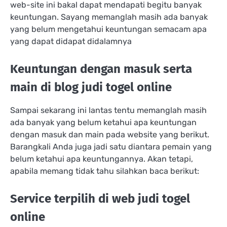
web-site ini bakal dapat mendapati begitu banyak
keuntungan. Sayang memanglah masih ada banyak
yang belum mengetahui keuntungan semacam apa
yang dapat didapat didalamnya
Keuntungan dengan masuk serta
main di blog judi togel online
Sampai sekarang ini lantas tentu memanglah masih
ada banyak yang belum ketahui apa keuntungan
dengan masuk dan main pada website yang berikut.
Barangkali Anda juga jadi satu diantara pemain yang
belum ketahui apa keuntungannya. Akan tetapi,
apabila memang tidak tahu silahkan baca berikut:
Service terpilih di web judi togel
online