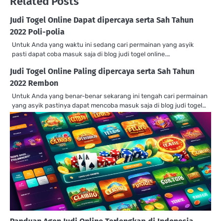
Related Posts
Judi Togel Online Dapat dipercaya serta Sah Tahun
2022 Poli-polia
Untuk Anda yang waktu ini sedang cari permainan yang asyik
pasti dapat coba masuk saja di blog judi togel online.…
Judi Togel Online Paling dipercaya serta Sah Tahun
2022 Rembon
Untuk Anda yang benar-benar sekarang ini tengah cari permainan
yang asyik pastinya dapat mencoba masuk saja di blog judi togel…