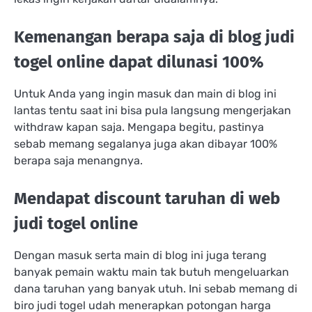
Kemenangan berapa saja di blog judi
togel online dapat dilunasi 100%
Untuk Anda yang ingin masuk dan main di blog ini
lantas tentu saat ini bisa pula langsung mengerjakan
withdraw kapan saja. Mengapa begitu, pastinya
sebab memang segalanya juga akan dibayar 100%
berapa saja menangnya.
Mendapat discount taruhan di web
judi togel online
Dengan masuk serta main di blog ini juga terang
banyak pemain waktu main tak butuh mengeluarkan
dana taruhan yang banyak utuh. Ini sebab memang di
biro judi togel udah menerapkan potongan harga