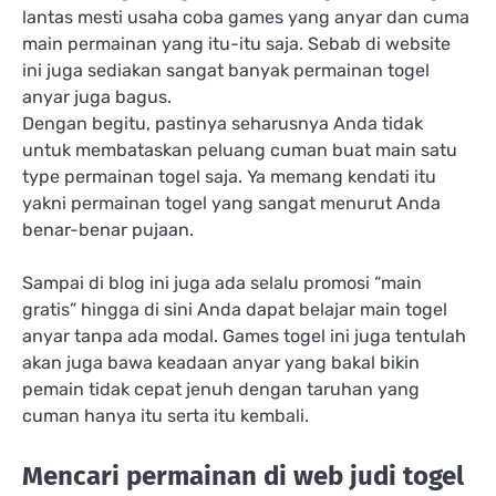
lantas mesti usaha coba games yang anyar dan cuma
main permainan yang itu-itu saja. Sebab di website
ini juga sediakan sangat banyak permainan togel
anyar juga bagus.
Dengan begitu, pastinya seharusnya Anda tidak
untuk membataskan peluang cuman buat main satu
type permainan togel saja. Ya memang kendati itu
yakni permainan togel yang sangat menurut Anda
benar-benar pujaan.
Sampai di blog ini juga ada selalu promosi “main
gratis” hingga di sini Anda dapat belajar main togel
anyar tanpa ada modal. Games togel ini juga tentulah
akan juga bawa keadaan anyar yang bakal bikin
pemain tidak cepat jenuh dengan taruhan yang
cuman hanya itu serta itu kembali.
Mencari permainan di web judi togel