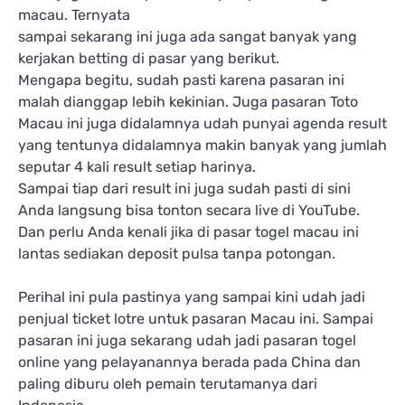
macau. Ternyata
sampai sekarang ini juga ada sangat banyak yang
kerjakan betting di pasar yang berikut.
Mengapa begitu, sudah pasti karena pasaran ini
malah dianggap lebih kekinian. Juga pasaran Toto
Macau ini juga didalamnya udah punyai agenda result
yang tentunya didalamnya makin banyak yang jumlah
seputar 4 kali result setiap harinya.
Sampai tiap dari result ini juga sudah pasti di sini
Anda langsung bisa tonton secara live di YouTube.
Dan perlu Anda kenali jika di pasar togel macau ini
lantas sediakan deposit pulsa tanpa potongan.
Perihal ini pula pastinya yang sampai kini udah jadi
penjual ticket lotre untuk pasaran Macau ini. Sampai
pasaran ini juga sekarang udah jadi pasaran togel
online yang pelayanannya berada pada China dan
paling diburu oleh pemain terutamanya dari