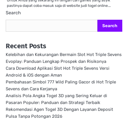
Untuk Anda yang sekarang ini tengah cari games yang asyik
pastinya dapat coba masuk saja di website judi togel online.…
Search
Search
Recent Posts
Kelebihan dan Kekurangan Bermain Slot Hot Triple Sevens
Evoplay: Panduan Lengkap Prospek dan Risikonya
Cara Download Aplikasi Slot Hot Triple Sevens Versi
Android & iOS dengan Aman
Pembahasan Simbol 777 Wild Paling Gacor di Hot Triple
Sevens dan Cara Kerjanya
Analisis Pola Angka Togel 3D yang Sering Keluar di
Pasaran Populer: Panduan dan Strategi Terbaik
Rekomendasi Agen Togel 3D Dengan Layanan Deposit
Pulsa Tanpa Potongan 2026