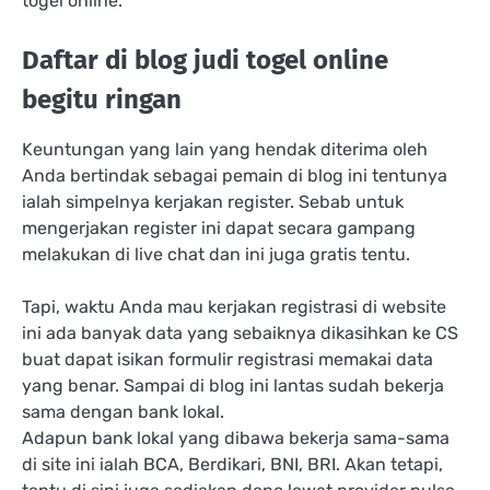
togel online.
Daftar di blog judi togel online
begitu ringan
Keuntungan yang lain yang hendak diterima oleh
Anda bertindak sebagai pemain di blog ini tentunya
ialah simpelnya kerjakan register. Sebab untuk
mengerjakan register ini dapat secara gampang
melakukan di live chat dan ini juga gratis tentu.
Tapi, waktu Anda mau kerjakan registrasi di website
ini ada banyak data yang sebaiknya dikasihkan ke CS
buat dapat isikan formulir registrasi memakai data
yang benar. Sampai di blog ini lantas sudah bekerja
sama dengan bank lokal.
Adapun bank lokal yang dibawa bekerja sama-sama
di site ini ialah BCA, Berdikari, BNI, BRI. Akan tetapi,