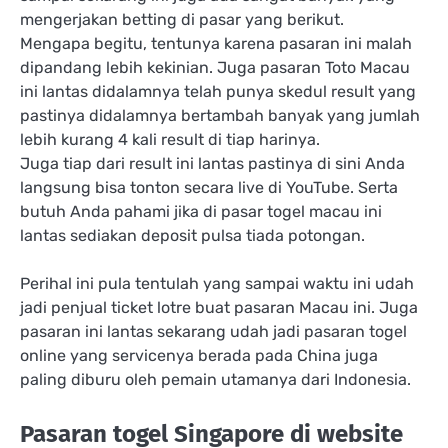
mengerjakan betting di pasar yang berikut.
Mengapa begitu, tentunya karena pasaran ini malah
dipandang lebih kekinian. Juga pasaran Toto Macau
ini lantas didalamnya telah punya skedul result yang
pastinya didalamnya bertambah banyak yang jumlah
lebih kurang 4 kali result di tiap harinya.
Juga tiap dari result ini lantas pastinya di sini Anda
langsung bisa tonton secara live di YouTube. Serta
butuh Anda pahami jika di pasar togel macau ini
lantas sediakan deposit pulsa tiada potongan.
Perihal ini pula tentulah yang sampai waktu ini udah
jadi penjual ticket lotre buat pasaran Macau ini. Juga
pasaran ini lantas sekarang udah jadi pasaran togel
online yang servicenya berada pada China juga
paling diburu oleh pemain utamanya dari Indonesia.
Pasaran togel Singapore di website