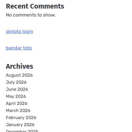
Recent Comments
No comments to show.
olxtoto login
bandar toto
Archives
August 2026
July 2026
June 2026
May 2026
April 2026
March 2026
February 2026
January 2026
December 2025