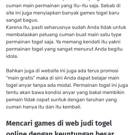
cuman main permainan yang itu-itu saja. Sebab di
site ini juga menyiapkan banyak games togel baru
sangat bagus.
Karena itu, pasti seharusnya sudah Anda tidak untuk
membataskan peluang cuman buat main satu type
permainan togel saja. Ya memang kendati itu yakni
permainan togel yang sangat menurut Anda begitu
idola.
Bahkan juga di website ini juga ada terus promosi
“main gratis” maka di sini Anda dapat belajar main
togel anyar tanpa ada modal. Permainan togel ini juga
tentu akan bawa kondisi anyar yang bakal membikin
pemain tidak cepat suntuk dengan taruhan yang
cuman hanya itu dan itu kembali.
Mencari games di web judi togel
online dengan keuntungan besar