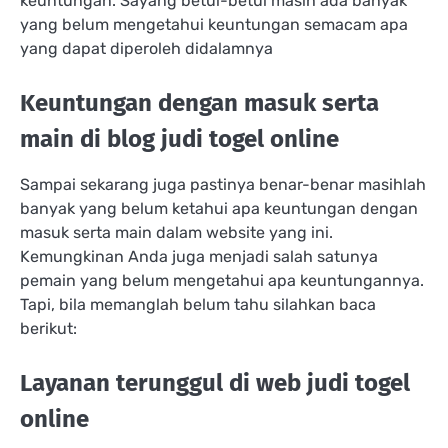
keuntungan. Sayang betul-betul masih ada banyak
yang belum mengetahui keuntungan semacam apa
yang dapat diperoleh didalamnya
Keuntungan dengan masuk serta
main di blog judi togel online
Sampai sekarang juga pastinya benar-benar masihlah
banyak yang belum ketahui apa keuntungan dengan
masuk serta main dalam website yang ini.
Kemungkinan Anda juga menjadi salah satunya
pemain yang belum mengetahui apa keuntungannya.
Tapi, bila memanglah belum tahu silahkan baca
berikut:
Layanan terunggul di web judi togel
online