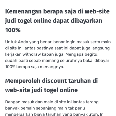
Kemenangan berapa saja di web-site
judi togel online dapat dibayarkan
100%
Untuk Anda yang benar-benar ingin masuk serta main
di site ini lantas pastinya saat ini dapat juga langsung
kerjakan withdraw kapan juga. Mengapa begitu,
sudah pasti sebab memang seluruhnya bakal dibayar
100% berapa saja menangnya.
Memperoleh discount taruhan di
web-site judi togel online
Dengan masuk dan main di site ini lantas terang
banyak pemain sepanjang main tak perlu
mengeluarkan biaya taruhan yang banyak utuh. Ini