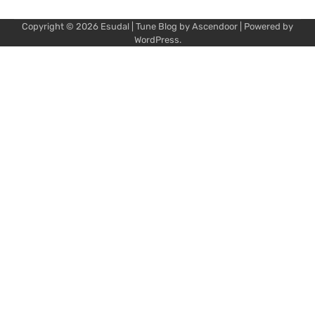
Copyright © 2026
Esudal
| Tune Blog by
Ascendoor
| Powered by
WordPress
.