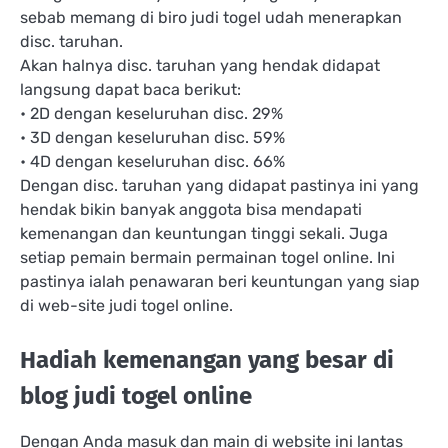
sebab memang di biro judi togel udah menerapkan
disc. taruhan.
Akan halnya disc. taruhan yang hendak didapat
langsung dapat baca berikut:
• 2D dengan keseluruhan disc. 29%
• 3D dengan keseluruhan disc. 59%
• 4D dengan keseluruhan disc. 66%
Dengan disc. taruhan yang didapat pastinya ini yang
hendak bikin banyak anggota bisa mendapati
kemenangan dan keuntungan tinggi sekali. Juga
setiap pemain bermain permainan togel online. Ini
pastinya ialah penawaran beri keuntungan yang siap
di web-site judi togel online.
Hadiah kemenangan yang besar di
blog judi togel online
Dengan Anda masuk dan main di website ini lantas