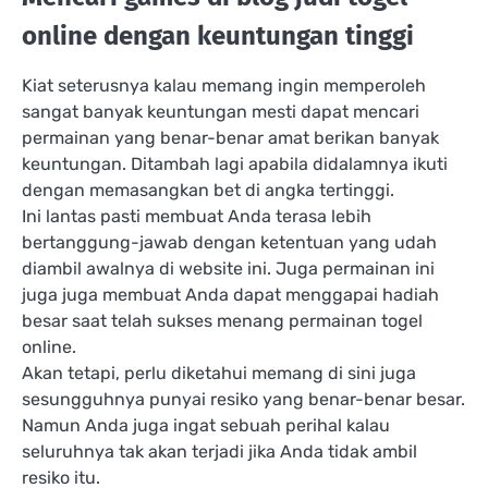
online dengan keuntungan tinggi
Kiat seterusnya kalau memang ingin memperoleh
sangat banyak keuntungan mesti dapat mencari
permainan yang benar-benar amat berikan banyak
keuntungan. Ditambah lagi apabila didalamnya ikuti
dengan memasangkan bet di angka tertinggi.
Ini lantas pasti membuat Anda terasa lebih
bertanggung-jawab dengan ketentuan yang udah
diambil awalnya di website ini. Juga permainan ini
juga juga membuat Anda dapat menggapai hadiah
besar saat telah sukses menang permainan togel
online.
Akan tetapi, perlu diketahui memang di sini juga
sesungguhnya punyai resiko yang benar-benar besar.
Namun Anda juga ingat sebuah perihal kalau
seluruhnya tak akan terjadi jika Anda tidak ambil
resiko itu.