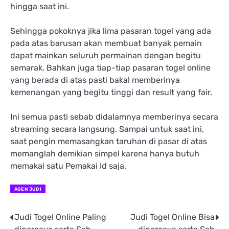
hingga saat ini.
Sehingga pokoknya jika lima pasaran togel yang ada
pada atas barusan akan membuat banyak pemain
dapat mainkan seluruh permainan dengan begitu
semarak. Bahkan juga tiap-tiap pasaran togel online
yang berada di atas pasti bakal memberinya
kemenangan yang begitu tinggi dan result yang fair.
Ini semua pasti sebab didalamnya memberinya secara
streaming secara langsung. Sampai untuk saat ini,
saat pengin memasangkan taruhan di pasar di atas
memanglah demikian simpel karena hanya butuh
memakai satu Pemakai Id saja.
AGEN JUDI
Judi Togel Online Paling
Judi Togel Online Bisa
Post