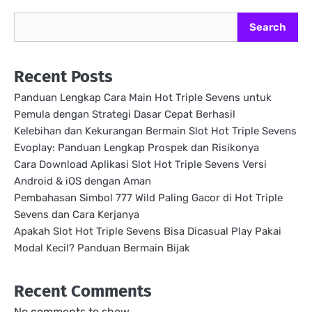
Search
Recent Posts
Panduan Lengkap Cara Main Hot Triple Sevens untuk
Pemula dengan Strategi Dasar Cepat Berhasil
Kelebihan dan Kekurangan Bermain Slot Hot Triple Sevens
Evoplay: Panduan Lengkap Prospek dan Risikonya
Cara Download Aplikasi Slot Hot Triple Sevens Versi
Android & iOS dengan Aman
Pembahasan Simbol 777 Wild Paling Gacor di Hot Triple
Sevens dan Cara Kerjanya
Apakah Slot Hot Triple Sevens Bisa Dicasual Play Pakai
Modal Kecil? Panduan Bermain Bijak
Recent Comments
No comments to show.