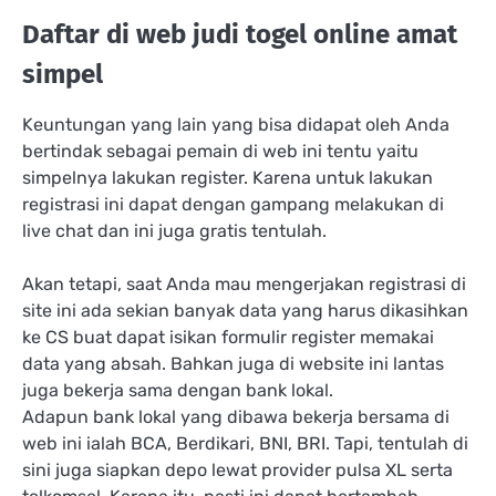
Daftar di web judi togel online amat
simpel
Keuntungan yang lain yang bisa didapat oleh Anda
bertindak sebagai pemain di web ini tentu yaitu
simpelnya lakukan register. Karena untuk lakukan
registrasi ini dapat dengan gampang melakukan di
live chat dan ini juga gratis tentulah.
Akan tetapi, saat Anda mau mengerjakan registrasi di
site ini ada sekian banyak data yang harus dikasihkan
ke CS buat dapat isikan formulir register memakai
data yang absah. Bahkan juga di website ini lantas
juga bekerja sama dengan bank lokal.
Adapun bank lokal yang dibawa bekerja bersama di
web ini ialah BCA, Berdikari, BNI, BRI. Tapi, tentulah di
sini juga siapkan depo lewat provider pulsa XL serta