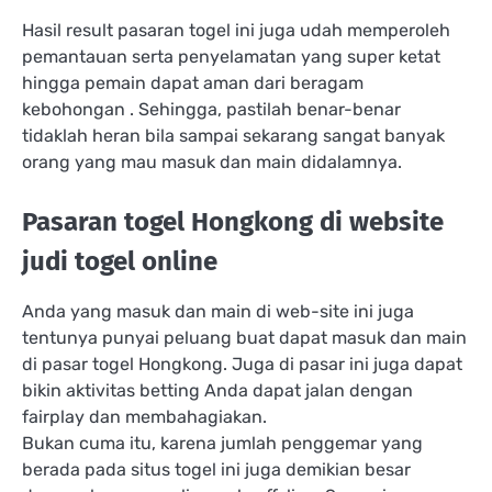
Hasil result pasaran togel ini juga udah memperoleh
pemantauan serta penyelamatan yang super ketat
hingga pemain dapat aman dari beragam
kebohongan . Sehingga, pastilah benar-benar
tidaklah heran bila sampai sekarang sangat banyak
orang yang mau masuk dan main didalamnya.
Pasaran togel Hongkong di website
judi togel online
Anda yang masuk dan main di web-site ini juga
tentunya punyai peluang buat dapat masuk dan main
di pasar togel Hongkong. Juga di pasar ini juga dapat
bikin aktivitas betting Anda dapat jalan dengan
fairplay dan membahagiakan.
Bukan cuma itu, karena jumlah penggemar yang
berada pada situs togel ini juga demikian besar