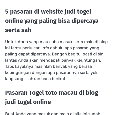
5 pasaran di website judi togel
online yang paling bisa dipercaya
serta sah
Untuk Anda yang mau coba masuk serta main di blog
ini tentu perlu cari info dahulu apa pasaran yang
paling dapat dipercaya. Dengan begitu, pasti di sini
lantas Anda akan mendapati banyak keuntungan.
Tapi, kayaknya masihlah banyak yang berasa
kebingungan dengan apa pasarannya serta yok
langsung silahkan baca berikut:
Pasaran Togel toto macau di blog
judi togel online
Buat Anda yang masuk dan main di site ini sudah