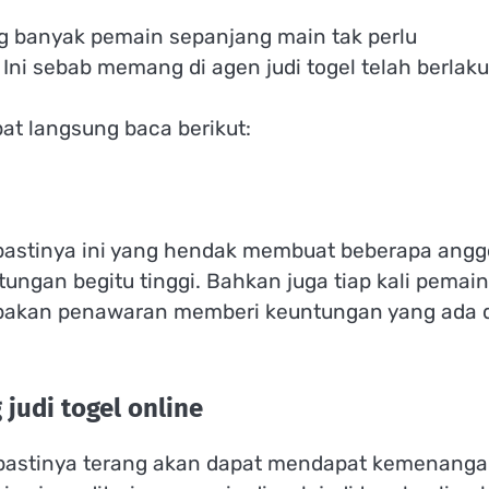
ng banyak pemain sepanjang main tak perlu
ni sebab memang di agen judi togel telah berlak
pat langsung baca berikut:
pastinya ini yang hendak membuat beberapa angg
ngan begitu tinggi. Bahkan juga tiap kali pemain
rupakan penawaran memberi keuntungan yang ada 
judi togel online
a pastinya terang akan dapat mendapat kemenang