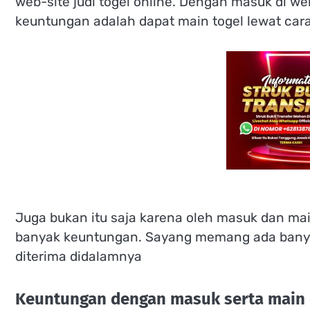
web-site judi togel online. Dengan masuk di w
keuntungan adalah dapat main togel lewat cara
Juga bukan itu saja karena oleh masuk dan mai
banyak keuntungan. Sayang memang ada banya
diterima didalamnya
Keuntungan dengan masuk serta main di