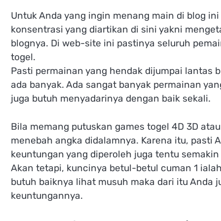
Untuk Anda yang ingin menang main di blog ini
konsentrasi yang diartikan di sini yakni men
blognya. Di web-site ini pastinya seluruh pem
togel.
Pasti permainan yang hendak dijumpai lantas 
ada banyak. Ada sangat banyak permainan yang 
juga butuh menyadarinya dengan baik sekali.
Bila memang putuskan games togel 4D 3D atau
menebah angka didalamnya. Karena itu, pasti 
keuntungan yang diperoleh juga tentu semakin 
Akan tetapi, kuncinya betul-betul cuman 1 iala
butuh baiknya lihat musuh maka dari itu And
keuntungannya.