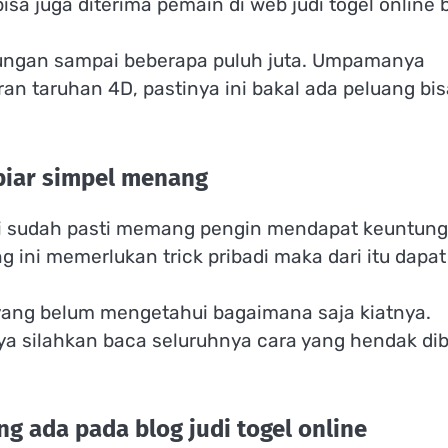
sa juga diterima pemain di web judi togel online 
ntungan sampai beberapa puluh juta. Umpamanya
n taruhan 4D, pastinya ini bakal ada peluang bis
e biar simpel menang
ini sudah pasti memang pengin mendapat keuntun
 ini memerlukan trick pribadi maka dari itu dapat
 yang belum mengetahui bagaimana saja kiatnya.
a silahkan baca seluruhnya cara yang hendak dib
g ada pada blog judi togel online