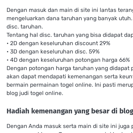
Dengan masuk dan main di site ini lantas tera
mengeluarkan dana taruhan yang banyak utuh. I
disc. taruhan.
Tentang hal disc. taruhan yang bisa didapat da
• 2D dengan keseluruhan discount 29%
• 3D dengan keseluruhan disc. 59%
• 4D dengan keseluruhan potongan harga 66%
Dengan potongan harga taruhan yang didapat 
akan dapat mendapati kemenangan serta keuntu
bermain permainan togel online. Ini pasti me
blog judi togel online.
Hadiah kemenangan yang besar di blog 
Dengan Anda masuk serta main di site ini jug