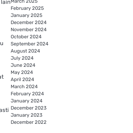
March 2025
lain
February 2025
January 2025
December 2024
November 2024
October 2024
tu
September 2024
August 2024
July 2024
June 2024
May 2024
at
April 2024
March 2024
February 2024
January 2024
December 2023
asti
January 2023
December 2022