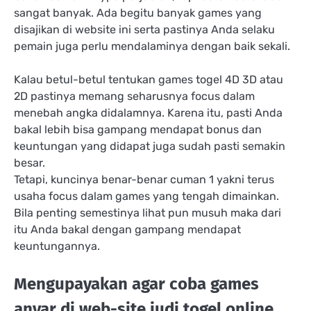
sangat banyak. Ada begitu banyak games yang
disajikan di website ini serta pastinya Anda selaku
pemain juga perlu mendalaminya dengan baik sekali.
Kalau betul-betul tentukan games togel 4D 3D atau
2D pastinya memang seharusnya focus dalam
menebah angka didalamnya. Karena itu, pasti Anda
bakal lebih bisa gampang mendapat bonus dan
keuntungan yang didapat juga sudah pasti semakin
besar.
Tetapi, kuncinya benar-benar cuman 1 yakni terus
usaha focus dalam games yang tengah dimainkan.
Bila penting semestinya lihat pun musuh maka dari
itu Anda bakal dengan gampang mendapat
keuntungannya.
Mengupayakan agar coba games
anyar di web-site judi togel online