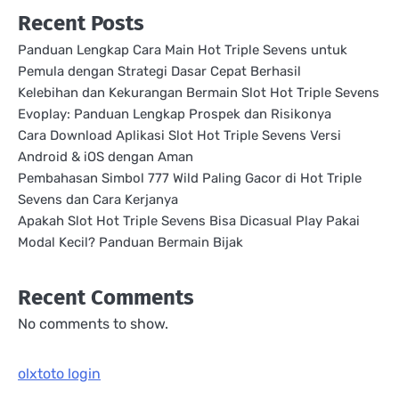
Recent Posts
Panduan Lengkap Cara Main Hot Triple Sevens untuk
Pemula dengan Strategi Dasar Cepat Berhasil
Kelebihan dan Kekurangan Bermain Slot Hot Triple Sevens
Evoplay: Panduan Lengkap Prospek dan Risikonya
Cara Download Aplikasi Slot Hot Triple Sevens Versi
Android & iOS dengan Aman
Pembahasan Simbol 777 Wild Paling Gacor di Hot Triple
Sevens dan Cara Kerjanya
Apakah Slot Hot Triple Sevens Bisa Dicasual Play Pakai
Modal Kecil? Panduan Bermain Bijak
Recent Comments
No comments to show.
olxtoto login