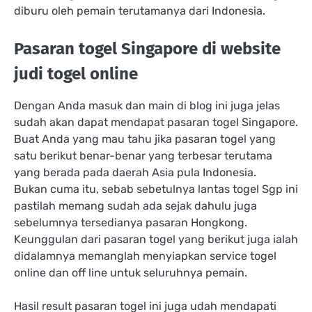
diburu oleh pemain terutamanya dari Indonesia.
Pasaran togel Singapore di website
judi togel online
Dengan Anda masuk dan main di blog ini juga jelas
sudah akan dapat mendapat pasaran togel Singapore.
Buat Anda yang mau tahu jika pasaran togel yang
satu berikut benar-benar yang terbesar terutama
yang berada pada daerah Asia pula Indonesia.
Bukan cuma itu, sebab sebetulnya lantas togel Sgp ini
pastilah memang sudah ada sejak dahulu juga
sebelumnya tersedianya pasaran Hongkong.
Keunggulan dari pasaran togel yang berikut juga ialah
didalamnya memanglah menyiapkan service togel
online dan off line untuk seluruhnya pemain.
Hasil result pasaran togel ini juga udah mendapati