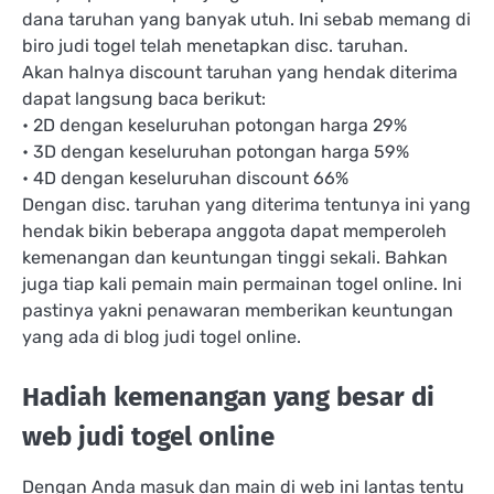
dana taruhan yang banyak utuh. Ini sebab memang di
biro judi togel telah menetapkan disc. taruhan.
Akan halnya discount taruhan yang hendak diterima
dapat langsung baca berikut:
• 2D dengan keseluruhan potongan harga 29%
• 3D dengan keseluruhan potongan harga 59%
• 4D dengan keseluruhan discount 66%
Dengan disc. taruhan yang diterima tentunya ini yang
hendak bikin beberapa anggota dapat memperoleh
kemenangan dan keuntungan tinggi sekali. Bahkan
juga tiap kali pemain main permainan togel online. Ini
pastinya yakni penawaran memberikan keuntungan
yang ada di blog judi togel online.
Hadiah kemenangan yang besar di
web judi togel online
Dengan Anda masuk dan main di web ini lantas tentu