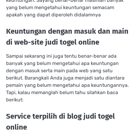
keuntungan. Sayang benar-benar masihlah banyak
yang belum mengetahui keuntungan semacam
apakah yang dapat diperoleh didalamnya
Keuntungan dengan masuk dan main
di web-site judi togel online
Sampai sekarang ini juga tentu benar-benar ada
banyak yang belum mengetahui apa keuntungan
dengan masuk serta main pada web yang satu
berikut. Barangkali Anda juga menjadi satu diantara
pemain yang belum mengetahui apa keuntungannya.
Tapi, kalau memanglah belum tahu silahkan baca
berikut:
Service terpilih di blog judi togel
online