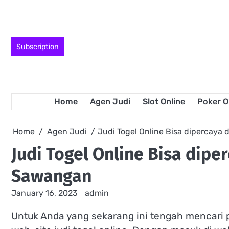
Skip
to
content
Subscription
Home
Agen Judi
Slot Online
Poker O
Home
Agen Judi
Judi Togel Online Bisa dipercay
Judi Togel Online Bisa dipe
Sawangan
January 16, 2023
admin
Untuk Anda yang sekarang ini tengah mencari p