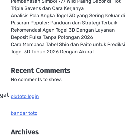
Pembahasan Simbol 777 Wild Paling Gacor di Hot
Triple Sevens dan Cara Kerjanya
Analisis Pola Angka Togel 3D yang Sering Keluar di
Pasaran Populer: Panduan dan Strategi Terbaik
Rekomendasi Agen Togel 3D Dengan Layanan
Deposit Pulsa Tanpa Potongan 2026
Cara Membaca Tabel Shio dan Paito untuk Prediksi
Togel 3D Tahun 2026 Dengan Akurat
Recent Comments
No comments to show.
ngat
olxtoto login
bandar toto
Archives