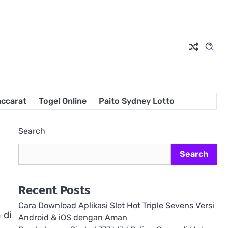
ccarat
Togel Online
Paito Sydney Lotto
Search
Search
Recent Posts
Cara Download Aplikasi Slot Hot Triple Sevens Versi
 di
Android & iOS dengan Aman