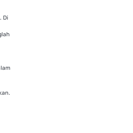
 Di
glah
alam
kan.