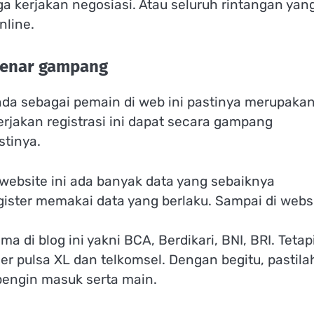
ga kerjakan negosiasi. Atau seluruh rintangan yan
nline.
-benar gampang
nda sebagai pemain di web ini pastinya merupaka
erjakan registrasi ini dapat secara gampang
stinya.
i website ini ada banyak data yang sebaiknya
egister memakai data yang berlaku. Sampai di webs
 di blog ini yakni BCA, Berdikari, BNI, BRI. Tetapi
der pulsa XL dan telkomsel. Dengan begitu, pastilah
pengin masuk serta main.