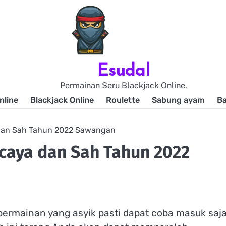
Esudal
Permainan Seru Blackjack Online.
nline
Blackjack Online
Roulette
Sabung ayam
Ba
a dan Sah Tahun 2022 Sawangan
rcaya dan Sah Tahun 2022
ermainan yang asyik pasti dapat coba masuk saja