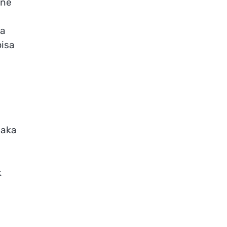
ine
ya
bisa
maka
k