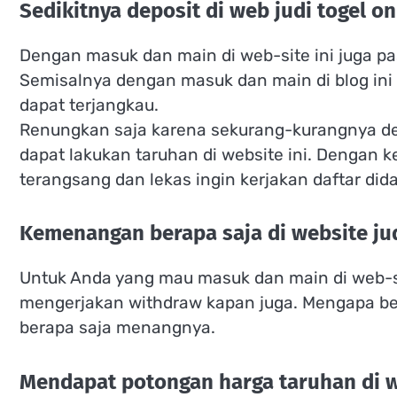
Sedikitnya deposit di web judi togel o
Dengan masuk dan main di web-site ini juga p
Semisalnya dengan masuk dan main di blog ini 
dapat terjangkau.
Renungkan saja karena sekurang-kurangnya de
dapat lakukan taruhan di website ini. Dengan k
terangsang dan lekas ingin kerjakan daftar did
Kemenangan berapa saja di website jud
Untuk Anda yang mau masuk dan main di web-site
mengerjakan withdraw kapan juga. Mengapa beg
berapa saja menangnya.
Mendapat potongan harga taruhan di we