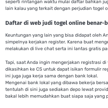
seperti rintangan waktu mulai daftar bahkan ju
lain kalau yang terkait dengan perjudian togel o
Daftar di web judi togel online benar
Keuntungan yang lain yang bisa didapat oleh A
simpelnya kerjakan register. Karena buat meng
melakukan di live chat serta ini lantas gratis pa
Tapi, saat Anda ingin mengerjakan registrasi d
dikasihkan ke CS untuk dapat isikan formulir r
ini juga juga kerja sama dengan bank lokal.
Mengenai bank lokal yang dibawa bekerja bersama
tentulah di sini juga sediakan depo lewat provi
bakal lebih memudahkan buat siapa saja yang 