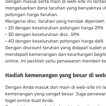
Dengan masuk serta main di web-site ini lanta
mengeluarkan dana taruhan yang banyaknya utuh
potongan harga taruhan.
Mengenai disc. taruhan yang hendak diperoleh 
• 2D dengan keseluruhan potongan harga 29%
• 3D dengan keseluruhan disc. 59%
• 4D dengan keseluruhan potongan harga 66%
Dengan discount taruhan yang didapat sudah pa
mendapati kemenangan dan keuntungan begitu 
online. Ini pastilah yaitu penawaran memberi ke
Hadiah kemenangan yang besar di websi
Dengan Anda masuk dan main di web-site ini l
kemenangan yang sangat besar. Juga penawaran 
togel online buat Anda.