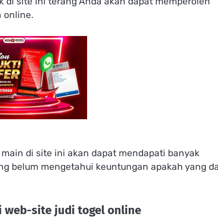
uk di site ini terang Anda akan dapat memperoleh
 online.
main di site ini akan dapat mendapati banyak
ang belum mengetahui keuntungan apakah yang d
web-site judi togel online