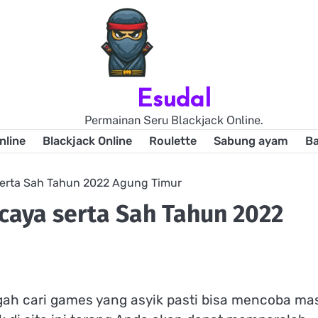
Esudal
Permainan Seru Blackjack Online.
nline
Blackjack Online
Roulette
Sabung ayam
Ba
 serta Sah Tahun 2022 Agung Timur
rcaya serta Sah Tahun 2022
gah cari games yang asyik pasti bisa mencoba ma