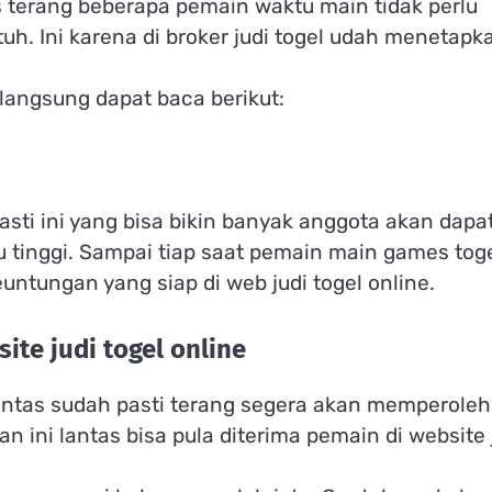
s terang beberapa pemain waktu main tidak perlu
. Ini karena di broker judi togel udah menetapk
langsung dapat baca berikut:
sti ini yang bisa bikin banyak anggota akan dapa
tinggi. Sampai tiap saat pemain main games tog
untungan yang siap di web judi togel online.
te judi togel online
antas sudah pasti terang segera akan memperoleh
ini lantas bisa pula diterima pemain di website 