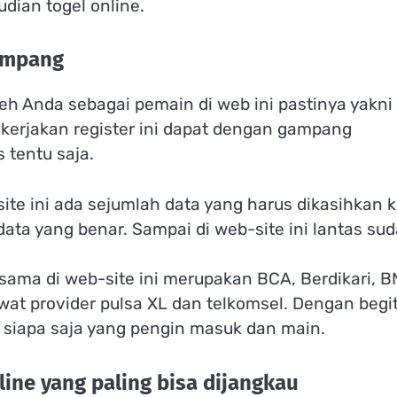
udian togel online.
gampang
eh Anda sebagai pemain di web ini pastinya yakni
 kerjakan register ini dapat dengan gampang
s tentu saja.
site ini ada sejumlah data yang harus dikasihkan 
data yang benar. Sampai di web-site ini lantas su
sama di web-site ini merupakan BCA, Berdikari, BN
lewat provider pulsa XL dan telkomsel. Dengan begi
 siapa saja yang pengin masuk dan main.
line yang paling bisa dijangkau