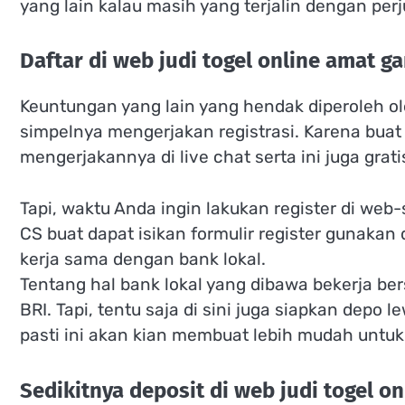
yang lain kalau masih yang terjalin dengan perj
Daftar di web judi togel online amat 
Keuntungan yang lain yang hendak diperoleh ol
simpelnya mengerjakan registrasi. Karena buat
mengerjakannya di live chat serta ini juga grati
Tapi, waktu Anda ingin lakukan register di web-
CS buat dapat isikan formulir register gunakan 
kerja sama dengan bank lokal.
Tentang hal bank lokal yang dibawa bekerja ber
BRI. Tapi, tentu saja di sini juga siapkan depo 
pasti ini akan kian membuat lebih mudah untuk
Sedikitnya deposit di web judi togel on