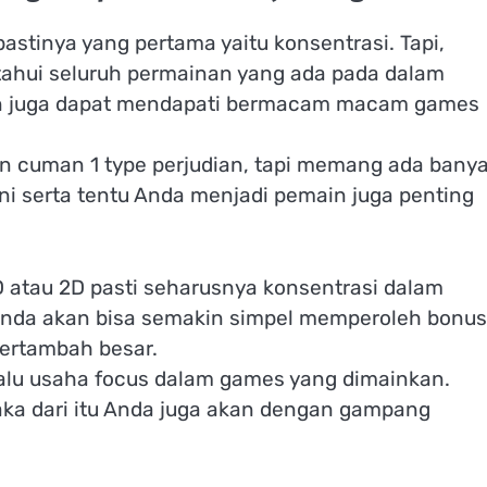
stinya yang pertama yaitu konsentrasi. Tapi,
etahui seluruh permainan yang ada pada dalam
ain juga dapat mendapati bermacam macam games
an cuman 1 type perjudian, tapi memang ada banya
ni serta tentu Anda menjadi pemain juga penting
 atau 2D pasti seharusnya konsentrasi dalam
 Anda akan bisa semakin simpel memperoleh bonus
bertambah besar.
alu usaha focus dalam games yang dimainkan.
aka dari itu Anda juga akan dengan gampang