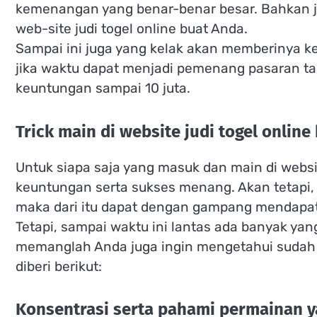
kemenangan yang benar-benar besar. Bahkan ju
web-site judi togel online buat Anda.
Sampai ini juga yang kelak akan memberinya 
jika waktu dapat menjadi pemenang pasaran tar
keuntungan sampai 10 juta.
Trick main di website judi togel onli
Untuk siapa saja yang masuk dan main di websi
keuntungan serta sukses menang. Akan tetapi,
maka dari itu dapat dengan gampang mendapat
Tetapi, sampai waktu ini lantas ada banyak yan
memanglah Anda juga ingin mengetahui sudah p
diberi berikut:
Konsentrasi serta pahami permainan ya