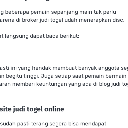
ng beberapa pemain sepanjang main tak perlu
arena di broker judi togel udah menerapkan disc.
t langsung dapat baca berikut:
asti ini yang hendak membuat banyak anggota se
begitu tinggi. Juga setiap saat pemain bermain
aran memberi keuntungan yang ada di blog judi to
te judi togel online
 sudah pasti terang segera bisa mendapat