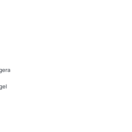
gera
gel