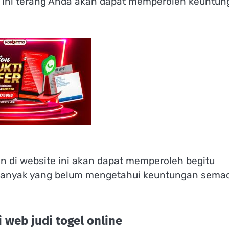
te ini terang Anda akan dapat memperoleh keuntu
n di website ini akan dapat memperoleh begitu
 banyak yang belum mengetahui keuntungan sem
web judi togel online