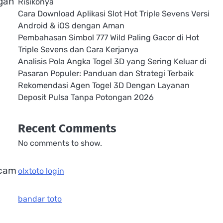
ngan
Risikonya
Cara Download Aplikasi Slot Hot Triple Sevens Versi
Android & iOS dengan Aman
Pembahasan Simbol 777 Wild Paling Gacor di Hot
Triple Sevens dan Cara Kerjanya
Analisis Pola Angka Togel 3D yang Sering Keluar di
Pasaran Populer: Panduan dan Strategi Terbaik
Rekomendasi Agen Togel 3D Dengan Layanan
Deposit Pulsa Tanpa Potongan 2026
Recent Comments
No comments to show.
acam
olxtoto login
bandar toto