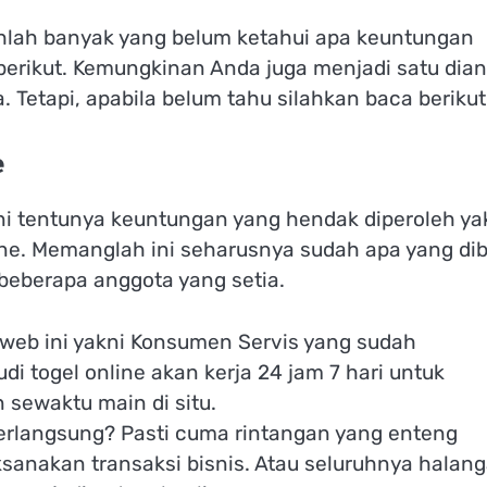
ihlah banyak yang belum ketahui apa keuntungan
erikut. Kemungkinan Anda juga menjadi satu dian
Tetapi, apabila belum tahu silahkan baca berikut
e
ni tentunya keuntungan yang hendak diperoleh ya
ne. Memanglah ini seharusnya sudah apa yang dib
at beberapa anggota yang setia.
 web ini yakni Konsumen Servis yang sudah
di togel online akan kerja 24 jam 7 hari untuk
sewaktu main di situ.
berlangsung? Pasti cuma rintangan yang enteng
sanakan transaksi bisnis. Atau seluruhnya halan