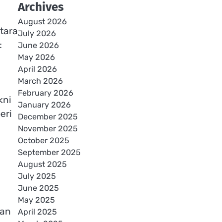
Archives
August 2026
tara
July 2026
:
June 2026
May 2026
April 2026
March 2026
February 2026
kni
January 2026
eri
December 2025
November 2025
October 2025
September 2025
August 2025
July 2025
June 2025
May 2025
gan
April 2025