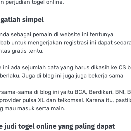
n perjudian togel online.
ngatlah simpel
nda sebagai pemain di website ini tentunya
ab untuk mengerjakan registrasi ini dapat secar
tas gratis tentu.
te ini ada sejumlah data yang harus dikasih ke CS 
berlaku. Juga di blog ini juga juga bekerja sama
ama-sama di blog ini yaitu BCA, Berdikari, BNI, B
 provider pulsa XL dan telkomsel. Karena itu, pasti
ng mau masuk serta main.
 judi togel online yang paling dapat