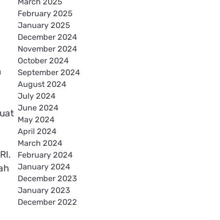
March 2025
February 2025
January 2025
December 2024
November 2024
October 2024
a
September 2024
August 2024
July 2024
June 2024
buat
May 2024
April 2024
March 2024
RI.
February 2024
January 2024
lah
December 2023
January 2023
December 2022