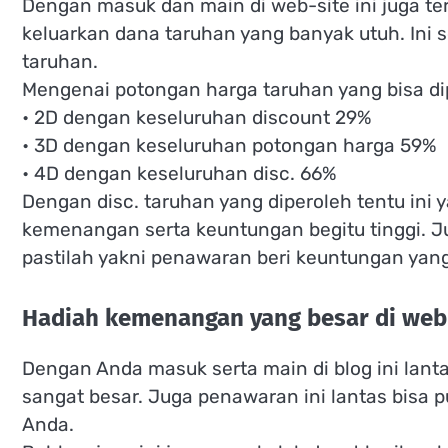
Dengan masuk dan main di web-site ini juga t
keluarkan dana taruhan yang banyak utuh. Ini s
taruhan.
Mengenai potongan harga taruhan yang bisa dip
• 2D dengan keseluruhan discount 29%
• 3D dengan keseluruhan potongan harga 59%
• 4D dengan keseluruhan disc. 66%
Dengan disc. taruhan yang diperoleh tentu ini
kemenangan serta keuntungan begitu tinggi. Ju
pastilah yakni penawaran beri keuntungan yang 
Hadiah kemenangan yang besar di web-s
Dengan Anda masuk serta main di blog ini lan
sangat besar. Juga penawaran ini lantas bisa pu
Anda.