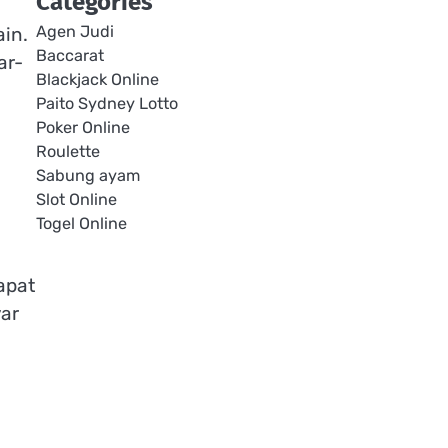
Categories
Agen Judi
in.
Baccarat
ar-
Blackjack Online
Paito Sydney Lotto
Poker Online
Roulette
Sabung ayam
Slot Online
Togel Online
apat
ar