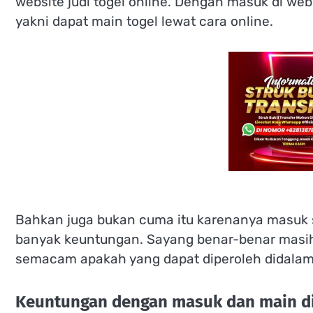
website judi togel online. Dengan masuk di w
yakni dapat main togel lewat cara online.
Bahkan juga bukan cuma itu karenanya masuk s
banyak keuntungan. Sayang benar-benar masi
semacam apakah yang dapat diperoleh didala
Keuntungan dengan masuk dan main di 