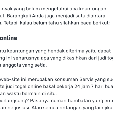
banyak yang belum mengetahui apa keuntungan
t. Barangkali Anda juga menjadi satu diantara
Tetapi, kalau belum tahu silahkan baca berikut:
 online
ntu keuntungan yang hendak diterima yaitu dapat
g ini seharusnya apa yang dikasihkan dari judi to
a anggota yang setia.
i web-site ini merupakan Konsumen Servis yang s
 judi togel online bakal bekerja 24 jam 7 hari bua
 waktu bermain di situ.
a berlangsung? Pastinya cuman hambatan yang en
kan negosiasi. Atau semua rintangan yang lain jika