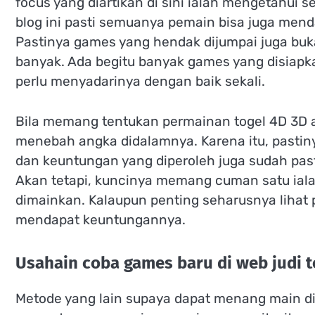
focus yang diartikan di sini ialah mengetahu
blog ini pasti semuanya pemain bisa juga men
Pastinya games yang hendak dijumpai juga buk
banyak. Ada begitu banyak games yang disiapka
perlu menyadarinya dengan baik sekali.
Bila memang tentukan permainan togel 4D 3D 
menebah angka didalamnya. Karena itu, pastin
dan keuntungan yang diperoleh juga sudah past
Akan tetapi, kuncinya memang cuman satu ial
dimainkan. Kalaupun penting seharusnya liha
mendapat keuntungannya.
Usahain coba games baru di web judi t
Metode yang lain supaya dapat menang main di