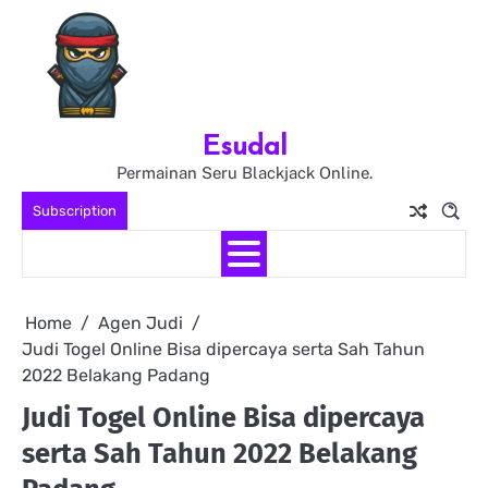
Skip
to
content
Esudal
Permainan Seru Blackjack Online.
Subscription
Home
Agen Judi
Judi Togel Online Bisa dipercaya serta Sah Tahun
2022 Belakang Padang
Judi Togel Online Bisa dipercaya
serta Sah Tahun 2022 Belakang