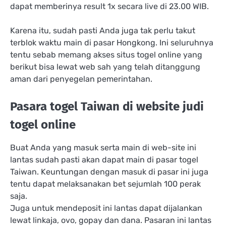
dapat memberinya result 1x secara live di 23.00 WIB.
Karena itu, sudah pasti Anda juga tak perlu takut
terblok waktu main di pasar Hongkong. Ini seluruhnya
tentu sebab memang akses situs togel online yang
berikut bisa lewat web sah yang telah ditanggung
aman dari penyegelan pemerintahan.
Pasara togel Taiwan di website judi
togel online
Buat Anda yang masuk serta main di web-site ini
lantas sudah pasti akan dapat main di pasar togel
Taiwan. Keuntungan dengan masuk di pasar ini juga
tentu dapat melaksanakan bet sejumlah 100 perak
saja.
Juga untuk mendeposit ini lantas dapat dijalankan
lewat linkaja, ovo, gopay dan dana. Pasaran ini lantas