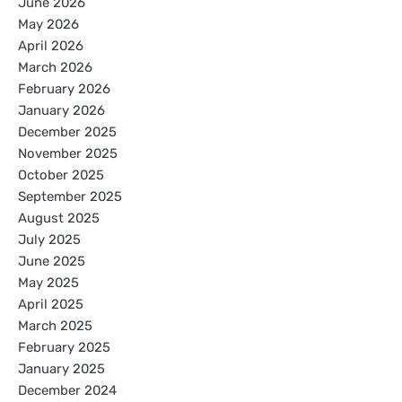
June 2026
May 2026
April 2026
March 2026
February 2026
January 2026
December 2025
November 2025
October 2025
September 2025
August 2025
July 2025
June 2025
May 2025
April 2025
March 2025
February 2025
January 2025
December 2024