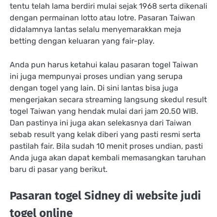
tentu telah lama berdiri mulai sejak 1968 serta dikenali
dengan permainan lotto atau lotre. Pasaran Taiwan
didalamnya lantas selalu menyemarakkan meja
betting dengan keluaran yang fair-play.
Anda pun harus ketahui kalau pasaran togel Taiwan
ini juga mempunyai proses undian yang serupa
dengan togel yang lain. Di sini lantas bisa juga
mengerjakan secara streaming langsung skedul result
togel Taiwan yang hendak mulai dari jam 20.50 WIB.
Dan pastinya ini juga akan selekasnya dari Taiwan
sebab result yang kelak diberi yang pasti resmi serta
pastilah fair. Bila sudah 10 menit proses undian, pasti
Anda juga akan dapat kembali memasangkan taruhan
baru di pasar yang berikut.
Pasaran togel Sidney di website judi
togel online