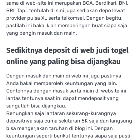
sama di web-site ini merupakan BCA, Berdikari, BNI,
BRI. Tapi, tentulah di sini juga sediakan depo lewat
provider pulsa XL serta telkomsel. Dengan begitu,
pastilah ini bakal kian memperingan buat siapa saja
yang pengin masuk dan main.
Sedikitnya deposit di web judi togel
online yang paling bisa dijangkau
Dengan masuk dan main di web ini juga pastinya
Anda bakal memperoleh keuntungan yang lain.
Contohnya dengan masuk serta main di website ini
lantas tentunya saat ini dapat mendeposit yang
sangatlah bisa dijangkau.
Renungkan saja lantaran sekurang-kurangnya
depositnya saja cuma sekitaran 5K saja dan langsung
bisa mengerjakan taruhan di blog ini. Dengan
keuntungan seperti berikut tentunya siapa saja pasti