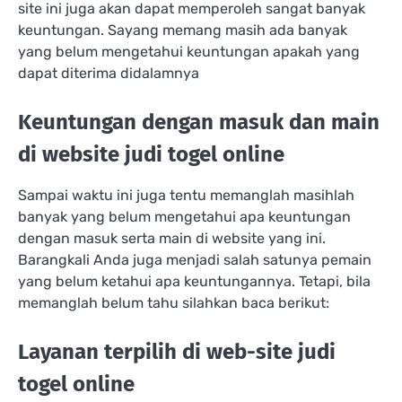
site ini juga akan dapat memperoleh sangat banyak
keuntungan. Sayang memang masih ada banyak
yang belum mengetahui keuntungan apakah yang
dapat diterima didalamnya
Keuntungan dengan masuk dan main
di website judi togel online
Sampai waktu ini juga tentu memanglah masihlah
banyak yang belum mengetahui apa keuntungan
dengan masuk serta main di website yang ini.
Barangkali Anda juga menjadi salah satunya pemain
yang belum ketahui apa keuntungannya. Tetapi, bila
memanglah belum tahu silahkan baca berikut:
Layanan terpilih di web-site judi
togel online