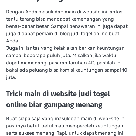
Dengan Anda masuk dan main di website ini lantas
tentu terang bisa mendapat kemenangan yang
benar-benar besar. Sampai penawaran ini juga dapat
juga didapat pemain di blog judi togel online buat
Anda.
Juga ini lantas yang kelak akan berikan keuntungan
sampai beberapa puluh juta. Misalkan jika waktu
dapat memenangi pasaran taruhan 4D, pastilah ini
bakal ada peluang bisa komisi keuntungan sampai 10
juta.
Trick main di website judi togel
online biar gampang menang
Buat siapa saja yang masuk dan main di web-site ini
pastinya betul-betul mau memperoleh keuntungan
serta sukses menang. Tapi, untuk dapat menang ini