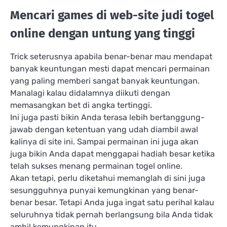
Mencari games di web-site judi togel
online dengan untung yang tinggi
Trick seterusnya apabila benar-benar mau mendapat
banyak keuntungan mesti dapat mencari permainan
yang paling memberi sangat banyak keuntungan.
Manalagi kalau didalamnya diikuti dengan
memasangkan bet di angka tertinggi.
Ini juga pasti bikin Anda terasa lebih bertanggung-
jawab dengan ketentuan yang udah diambil awal
kalinya di site ini. Sampai permainan ini juga akan
juga bikin Anda dapat menggapai hadiah besar ketika
telah sukses menang permainan togel online.
Akan tetapi, perlu diketahui memanglah di sini juga
sesungguhnya punyai kemungkinan yang benar-
benar besar. Tetapi Anda juga ingat satu perihal kalau
seluruhnya tidak pernah berlangsung bila Anda tidak
ambil kemungkinan itu.