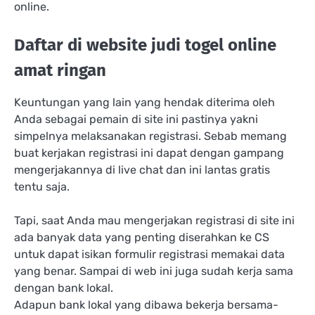
online.
Daftar di website judi togel online
amat ringan
Keuntungan yang lain yang hendak diterima oleh
Anda sebagai pemain di site ini pastinya yakni
simpelnya melaksanakan registrasi. Sebab memang
buat kerjakan registrasi ini dapat dengan gampang
mengerjakannya di live chat dan ini lantas gratis
tentu saja.
Tapi, saat Anda mau mengerjakan registrasi di site ini
ada banyak data yang penting diserahkan ke CS
untuk dapat isikan formulir registrasi memakai data
yang benar. Sampai di web ini juga sudah kerja sama
dengan bank lokal.
Adapun bank lokal yang dibawa bekerja bersama-