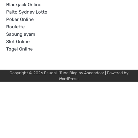
Blackjack Online
Paito Sydney Lotto
Poker Online
Roulette
Sabung ayam
Slot Online
Togel Online
Copyright © 2026
Esudal
| Tune Blog by
Ascendoor
| Powered by
WordPress
.