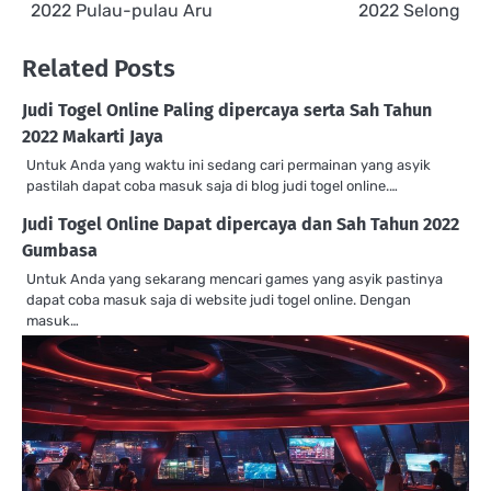
navigation
2022 Pulau-pulau Aru
2022 Selong
Related Posts
Judi Togel Online Paling dipercaya serta Sah Tahun
2022 Makarti Jaya
Untuk Anda yang waktu ini sedang cari permainan yang asyik
pastilah dapat coba masuk saja di blog judi togel online.…
Judi Togel Online Dapat dipercaya dan Sah Tahun 2022
Gumbasa
Untuk Anda yang sekarang mencari games yang asyik pastinya
dapat coba masuk saja di website judi togel online. Dengan
masuk…