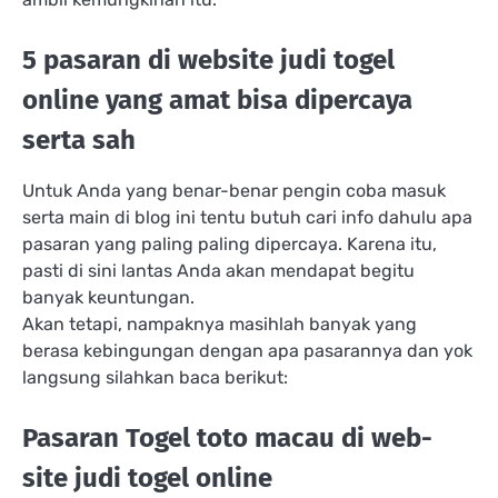
5 pasaran di website judi togel
online yang amat bisa dipercaya
serta sah
Untuk Anda yang benar-benar pengin coba masuk
serta main di blog ini tentu butuh cari info dahulu apa
pasaran yang paling paling dipercaya. Karena itu,
pasti di sini lantas Anda akan mendapat begitu
banyak keuntungan.
Akan tetapi, nampaknya masihlah banyak yang
berasa kebingungan dengan apa pasarannya dan yok
langsung silahkan baca berikut:
Pasaran Togel toto macau di web-
site judi togel online