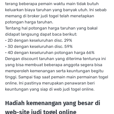
terang beberapa pemain waktu main tidak butuh
keluarkan biaya taruhan yang banyak utuh. Ini sebab
memang di broker judi togel telah menetapkan
potongan harga taruhan.
Tentang hal potongan harga taruhan yang bakal
didapat langsung dapat baca berikut:
• 2D dengan keseluruhan disc. 29%
• 3D dengan keseluruhan disc. 59%
• 4D dengan keseluruhan potongan harga 66%
Dengan discount taruhan yang diterima tentunya ini
yang bisa membuat beberapa anggota segera bisa
memperoleh kemenangan serta keuntungan begitu
tinggi. Sampai tiap saat pemain main permainan togel
online. Ini pastinya merupakan penawaran beri
keuntungan yang siap di web judi togel online.
Hadiah kemenangan yang besar di
web-site judi togel online