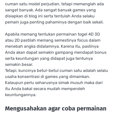
cuman satu model perjudian, tetapi memanglah ada
sangat banyak. Ada sangat banyak games yang
disiapkan di blog ini serta tentulah Anda selaku
pemain juga penting pahaminya dengan baik sekali.
Apabila memang tentukan permainan togel 4D 3D
atau 2D pastilah memang semestinya focus dalam
menebah angka didalamnya. Karena itu, pastinya
Anda akan dapat semakin gampang mendapat bonus
serta keuntungan yang didapat juga tentunya
semakin besar.
Tetapi, kuncinya betul-betul cuman satu adalah selalu
usaha konsentrasi di games yang dimainkan.
Kalaupun perlu seharusnya simak musuh maka dari
itu Anda bakal secara mudah memperoleh
keuntungannya.
Mengusahakan agar coba permainan