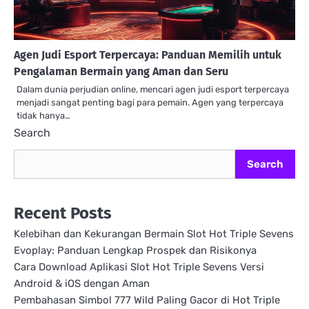
Agen Judi Esport Terpercaya: Panduan Memilih untuk
Pengalaman Bermain yang Aman dan Seru
Dalam dunia perjudian online, mencari agen judi esport terpercaya
menjadi sangat penting bagi para pemain. Agen yang terpercaya
tidak hanya…
Search
Search
Recent Posts
Kelebihan dan Kekurangan Bermain Slot Hot Triple Sevens
Evoplay: Panduan Lengkap Prospek dan Risikonya
Cara Download Aplikasi Slot Hot Triple Sevens Versi
Android & iOS dengan Aman
Pembahasan Simbol 777 Wild Paling Gacor di Hot Triple