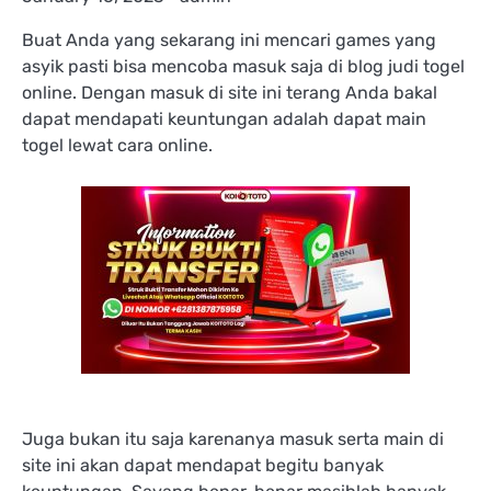
Buat Anda yang sekarang ini mencari games yang
asyik pasti bisa mencoba masuk saja di blog judi togel
online. Dengan masuk di site ini terang Anda bakal
dapat mendapati keuntungan adalah dapat main
togel lewat cara online.
Juga bukan itu saja karenanya masuk serta main di
site ini akan dapat mendapat begitu banyak