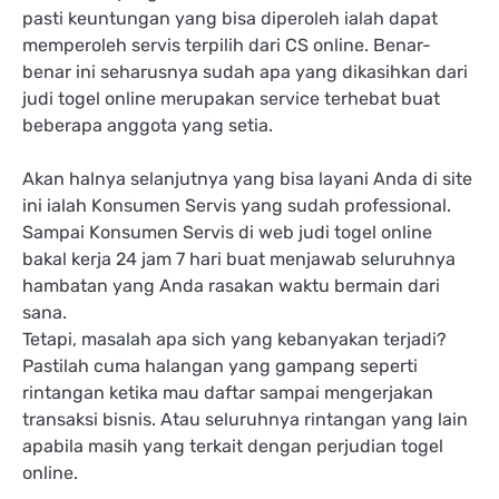
pasti keuntungan yang bisa diperoleh ialah dapat
memperoleh servis terpilih dari CS online. Benar-
benar ini seharusnya sudah apa yang dikasihkan dari
judi togel online merupakan service terhebat buat
beberapa anggota yang setia.
Akan halnya selanjutnya yang bisa layani Anda di site
ini ialah Konsumen Servis yang sudah professional.
Sampai Konsumen Servis di web judi togel online
bakal kerja 24 jam 7 hari buat menjawab seluruhnya
hambatan yang Anda rasakan waktu bermain dari
sana.
Tetapi, masalah apa sich yang kebanyakan terjadi?
Pastilah cuma halangan yang gampang seperti
rintangan ketika mau daftar sampai mengerjakan
transaksi bisnis. Atau seluruhnya rintangan yang lain
apabila masih yang terkait dengan perjudian togel
online.