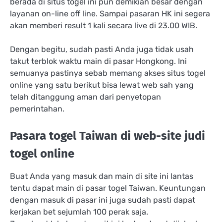
berada di situs togel ini pun demikian besar dengan
layanan on-line off line. Sampai pasaran HK ini segera
akan memberi result 1 kali secara live di 23.00 WIB.
Dengan begitu, sudah pasti Anda juga tidak usah
takut terblok waktu main di pasar Hongkong. Ini
semuanya pastinya sebab memang akses situs togel
online yang satu berikut bisa lewat web sah yang
telah ditanggung aman dari penyetopan
pemerintahan.
Pasara togel Taiwan di web-site judi
togel online
Buat Anda yang masuk dan main di site ini lantas
tentu dapat main di pasar togel Taiwan. Keuntungan
dengan masuk di pasar ini juga sudah pasti dapat
kerjakan bet sejumlah 100 perak saja.