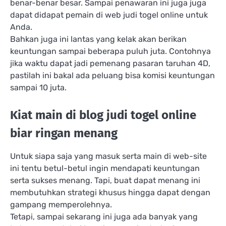
benar-benar besar. Sampai penawaran ini juga juga
dapat didapat pemain di web judi togel online untuk
Anda.
Bahkan juga ini lantas yang kelak akan berikan
keuntungan sampai beberapa puluh juta. Contohnya
jika waktu dapat jadi pemenang pasaran taruhan 4D,
pastilah ini bakal ada peluang bisa komisi keuntungan
sampai 10 juta.
Kiat main di blog judi togel online
biar ringan menang
Untuk siapa saja yang masuk serta main di web-site
ini tentu betul-betul ingin mendapati keuntungan
serta sukses menang. Tapi, buat dapat menang ini
membutuhkan strategi khusus hingga dapat dengan
gampang memperolehnya.
Tetapi, sampai sekarang ini juga ada banyak yang