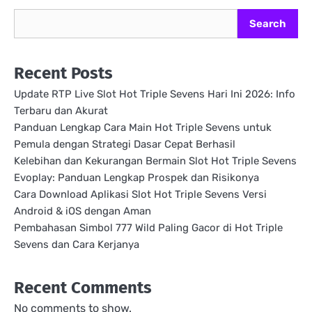
Search
Recent Posts
Update RTP Live Slot Hot Triple Sevens Hari Ini 2026: Info
Terbaru dan Akurat
Panduan Lengkap Cara Main Hot Triple Sevens untuk
Pemula dengan Strategi Dasar Cepat Berhasil
Kelebihan dan Kekurangan Bermain Slot Hot Triple Sevens
Evoplay: Panduan Lengkap Prospek dan Risikonya
Cara Download Aplikasi Slot Hot Triple Sevens Versi
Android & iOS dengan Aman
Pembahasan Simbol 777 Wild Paling Gacor di Hot Triple
Sevens dan Cara Kerjanya
Recent Comments
No comments to show.