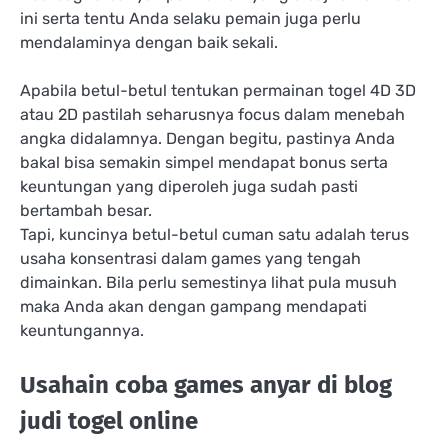
ini serta tentu Anda selaku pemain juga perlu
mendalaminya dengan baik sekali.
Apabila betul-betul tentukan permainan togel 4D 3D
atau 2D pastilah seharusnya focus dalam menebah
angka didalamnya. Dengan begitu, pastinya Anda
bakal bisa semakin simpel mendapat bonus serta
keuntungan yang diperoleh juga sudah pasti
bertambah besar.
Tapi, kuncinya betul-betul cuman satu adalah terus
usaha konsentrasi dalam games yang tengah
dimainkan. Bila perlu semestinya lihat pula musuh
maka Anda akan dengan gampang mendapati
keuntungannya.
Usahain coba games anyar di blog
judi togel online