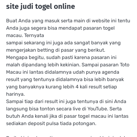
site judi togel online
Buat Anda yang masuk serta main di website ini tentu
Anda juga segera bisa mendapat pasaran togel
macau. Ternyata
sampai sekarang ini juga ada sangat banyak yang
mengerjakan betting di pasar yang berikut.
Mengapa begitu, sudah pasti karena pasaran ini
malah dipandang lebih kekinian. Sampai pasaran Toto
Macau ini lantas didalamnya udah punya agenda
result yang tentunya didalamnya bisa lebih banyak
yang banyaknya kurang lebih 4 kali result setiap
harinya.
Sampai tiap dari result ini juga tentunya di sini Anda
langsung bisa tonton secara live di YouTube. Serta
butuh Anda kenali jika di pasar togel macau ini lantas
sediakan deposit pulsa tiada potongan.