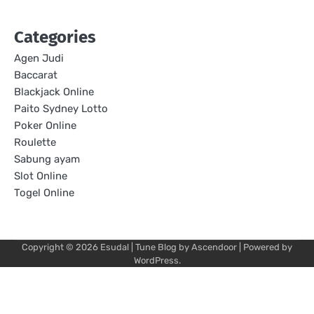
Categories
Agen Judi
Baccarat
Blackjack Online
Paito Sydney Lotto
Poker Online
Roulette
Sabung ayam
Slot Online
Togel Online
Copyright © 2026
Esudal
| Tune Blog by
Ascendoor
| Powered by
WordPress
.