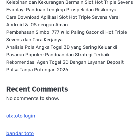
Kelebihan dan Kekurangan Bermain Slot Hot Triple Sevens
Evoplay: Panduan Lengkap Prospek dan Risikonya
Cara Download Aplikasi Slot Hot Triple Sevens Versi
Android & iOS dengan Aman
Pembahasan Simbol 777 Wild Paling Gacor di Hot Triple
Sevens dan Cara Kerjanya
Analisis Pola Angka Togel 3D yang Sering Keluar di
Pasaran Populer: Panduan dan Strategi Terbaik
Rekomendasi Agen Togel 3D Dengan Layanan Deposit
Pulsa Tanpa Potongan 2026
Recent Comments
No comments to show.
olxtoto login
bandar toto