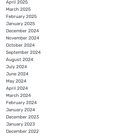
April 2025
March 2025
February 2025
January 2025
December 2024
November 2024
October 2024
September 2024
August 2024
July 2024
June 2024
May 2024
April 2024
March 2024
February 2024
January 2024
December 2023
January 2023
December 2022