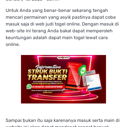
Untuk Anda yang benar-benar sekarang tengah
mencari permainan yang asyik pastinya dapat coba
masuk saja di web judi togel online. Dengan masuk di
web-site ini terang Anda bakal dapat memperoleh
keuntungan adalah dapat main togel lewat cara
online.
Sampai bukan itu saja karenanya masuk serta main di