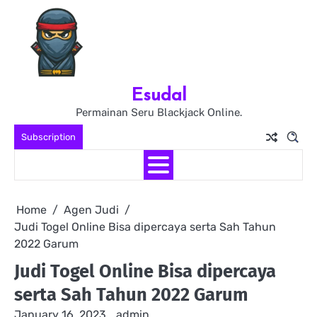
Skip
to
content
Esudal
Permainan Seru Blackjack Online.
Subscription
Home
Agen Judi
Judi Togel Online Bisa dipercaya serta Sah Tahun
2022 Garum
Judi Togel Online Bisa dipercaya
serta Sah Tahun 2022 Garum
January 16, 2023
admin