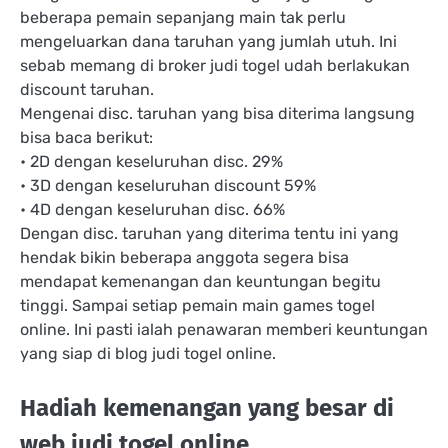
beberapa pemain sepanjang main tak perlu
mengeluarkan dana taruhan yang jumlah utuh. Ini
sebab memang di broker judi togel udah berlakukan
discount taruhan.
Mengenai disc. taruhan yang bisa diterima langsung
bisa baca berikut:
• 2D dengan keseluruhan disc. 29%
• 3D dengan keseluruhan discount 59%
• 4D dengan keseluruhan disc. 66%
Dengan disc. taruhan yang diterima tentu ini yang
hendak bikin beberapa anggota segera bisa
mendapat kemenangan dan keuntungan begitu
tinggi. Sampai setiap pemain main games togel
online. Ini pasti ialah penawaran memberi keuntungan
yang siap di blog judi togel online.
Hadiah kemenangan yang besar di
web judi togel online