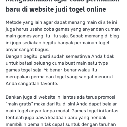
baru di website judi togel online
Metode yang lain agar dapat menang main di site ini
juga harus usaha coba games yang anyar dan cuman
main games yang itu-itu saja. Sebab memang di blog
ini juga sediakan begitu banyak permainan togel
anyar sangat bagus.
Dengan begitu, pasti sudah semestinya Anda tidak
untuk batasi peluang cuma buat main satu type
games togel saja. Ya benar-benar walau itu
merupakan permainan togel yang sangat menurut
Anda sangatlah favorite.
Bahkan juga di website ini lantas ada terus promosi
“main gratis” maka dari itu di sini Anda dapat belajar
main togel anyar tanpa modal. Games togel ini lantas
tentulah juga bawa keadaan baru yang hendak
membikin pemain tak cepat suntuk dengan taruhan