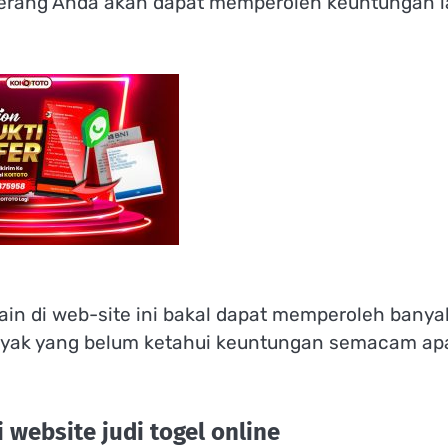
i terang Anda akan dapat memperoleh keuntungan i
in di web-site ini bakal dapat memperoleh banya
nyak yang belum ketahui keuntungan semacam ap
website judi togel online