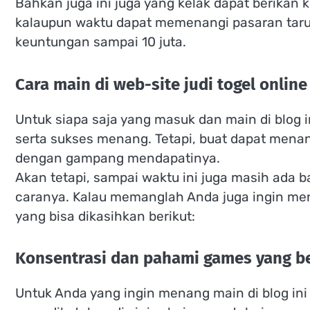
Bahkan juga ini juga yang kelak dapat berikan
kalaupun waktu dapat memenangi pasaran taruha
keuntungan sampai 10 juta.
Cara main di web-site judi togel onlin
Untuk siapa saja yang masuk dan main di blog
serta sukses menang. Tetapi, buat dapat menan
dengan gampang mendapatinya.
Akan tetapi, sampai waktu ini juga masih ada
caranya. Kalau memanglah Anda juga ingin men
yang bisa dikasihkan berikut:
Konsentrasi dan pahami games yang ber
Untuk Anda yang ingin menang main di blog ini 