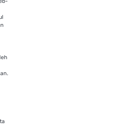
eb-
ul
in
leh
kan.
ta