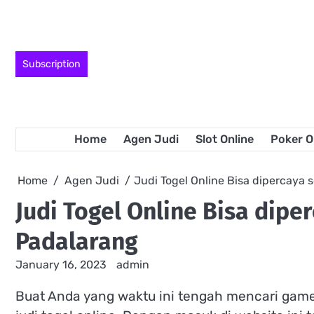
Skip
to
content
Subscription
Home
Agen Judi
Slot Online
Poker O
Home
Agen Judi
Judi Togel Online Bisa dipercaya
Judi Togel Online Bisa dipe
Padalarang
January 16, 2023
admin
Buat Anda yang waktu ini tengah mencari games