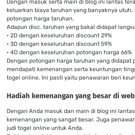
Dengan masuk serta main di blog ini lantas te
keluarkan biaya taruhan yang banyaknya utuh. 
potongan harga taruhan.
Adapun disc. taruhan yang bakal didapat langsu
• 2D dengan keseluruhan discount 29%
• 3D dengan keseluruhan discount 59%
• 4D dengan keseluruhan potongan harga 66%
Dengan potongan harga taruhan yang didapat pa
mendapati kemenangan serta keuntungan tinggi
togel online. Ini pasti yaitu penawaran beri keu
Hadiah kemenangan yang besar di websi
Dengan Anda masuk dan main di blog ini lanta
kemenangan yang sangat besar. Juga penawaran
judi togel online untuk Anda.