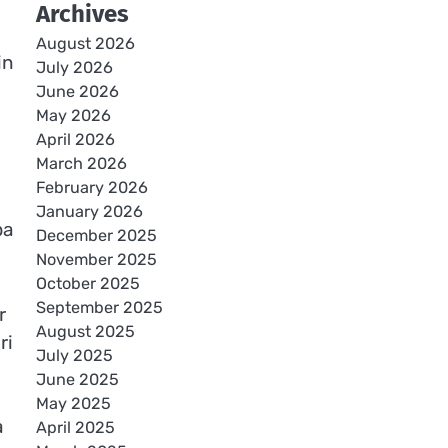
Archives
August 2026
in
July 2026
June 2026
May 2026
April 2026
March 2026
February 2026
January 2026
pa
December 2025
November 2025
October 2025
September 2025
r
August 2025
ri
July 2025
June 2025
May 2025
a
April 2025