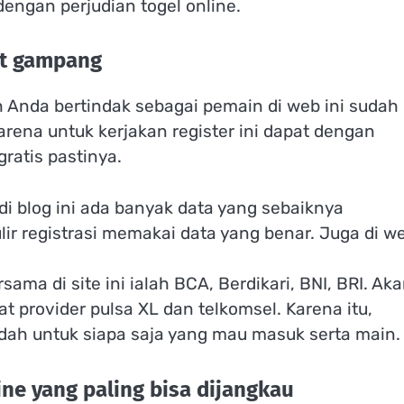
engan perjudian togel online.
mat gampang
 Anda bertindak sebagai pemain di web ini sudah
arena untuk kerjakan register ini dapat dengan
ratis pastinya.
 di blog ini ada banyak data yang sebaiknya
ir registrasi memakai data yang benar. Juga di w
ama di site ini ialah BCA, Berdikari, BNI, BRI. Ak
wat provider pulsa XL dan telkomsel. Karena itu,
dah untuk siapa saja yang mau masuk serta main.
ine yang paling bisa dijangkau