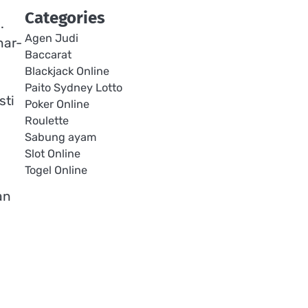
Categories
.
Agen Judi
nar-
Baccarat
Blackjack Online
Paito Sydney Lotto
sti
Poker Online
Roulette
Sabung ayam
Slot Online
Togel Online
an