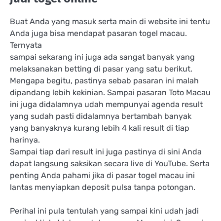
Buat Anda yang masuk serta main di website ini tentu
Anda juga bisa mendapat pasaran togel macau.
Ternyata
sampai sekarang ini juga ada sangat banyak yang
melaksanakan betting di pasar yang satu berikut.
Mengapa begitu, pastinya sebab pasaran ini malah
dipandang lebih kekinian. Sampai pasaran Toto Macau
ini juga didalamnya udah mempunyai agenda result
yang sudah pasti didalamnya bertambah banyak
yang banyaknya kurang lebih 4 kali result di tiap
harinya.
Sampai tiap dari result ini juga pastinya di sini Anda
dapat langsung saksikan secara live di YouTube. Serta
penting Anda pahami jika di pasar togel macau ini
lantas menyiapkan deposit pulsa tanpa potongan.
Perihal ini pula tentulah yang sampai kini udah jadi