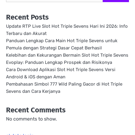
Recent Posts
Update RTP Live Slot Hot Triple Sevens Hari Ini 2026: Info
Terbaru dan Akurat
Panduan Lengkap Cara Main Hot Triple Sevens untuk
Pemula dengan Strategi Dasar Cepat Berhasil
Kelebihan dan Kekurangan Bermain Slot Hot Triple Sevens
Evoplay: Panduan Lengkap Prospek dan Risikonya
Cara Download Aplikasi Slot Hot Triple Sevens Versi
Android & iOS dengan Aman
Pembahasan Simbol 777 Wild Paling Gacor di Hot Triple
Sevens dan Cara Kerjanya
Recent Comments
No comments to show.