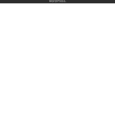
WordPress
.