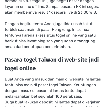
berada di situs togel ini juga begitu besar dengan
layanan online off line. Sampai pasaran HK ini segera
akan memberinya result 1x secara live di 23.00 WIB.
Dengan begitu, tentu Anda juga tidak usah takut
terblok saat main di pasar Hongkong. Ini semua
tentunya karena akses situs togel online yang satu
berikut bisa lewat blog sah yang udah ditanggung
aman dari penutupan pemerintahan.
Pasara togel Taiwan di web-site judi
togel online
Buat Anda yang masuk dan main di website ini lantas
tentu bisa main di pasar togel Taiwan. Keuntungan
dengan masuk di pasar ini lantas tentu dapat
melaksanakan bet sejumlah 100 perak saja.
Juga buat lakukan deposit ini lantas dapat dikerjakan