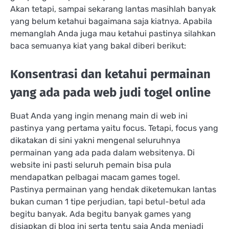
Akan tetapi, sampai sekarang lantas masihlah banyak
yang belum ketahui bagaimana saja kiatnya. Apabila
memanglah Anda juga mau ketahui pastinya silahkan
baca semuanya kiat yang bakal diberi berikut:
Konsentrasi dan ketahui permainan
yang ada pada web judi togel online
Buat Anda yang ingin menang main di web ini
pastinya yang pertama yaitu focus. Tetapi, focus yang
dikatakan di sini yakni mengenal seluruhnya
permainan yang ada pada dalam websitenya. Di
website ini pasti seluruh pemain bisa pula
mendapatkan pelbagai macam games togel.
Pastinya permainan yang hendak diketemukan lantas
bukan cuman 1 tipe perjudian, tapi betul-betul ada
begitu banyak. Ada begitu banyak games yang
disiapkan di blog ini serta tentu saja Anda menjadi