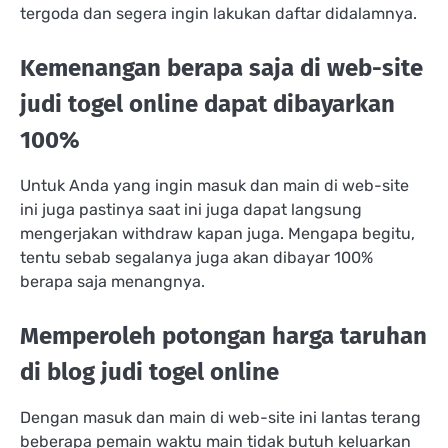
tergoda dan segera ingin lakukan daftar didalamnya.
Kemenangan berapa saja di web-site
judi togel online dapat dibayarkan
100%
Untuk Anda yang ingin masuk dan main di web-site
ini juga pastinya saat ini juga dapat langsung
mengerjakan withdraw kapan juga. Mengapa begitu,
tentu sebab segalanya juga akan dibayar 100%
berapa saja menangnya.
Memperoleh potongan harga taruhan
di blog judi togel online
Dengan masuk dan main di web-site ini lantas terang
beberapa pemain waktu main tidak butuh keluarkan