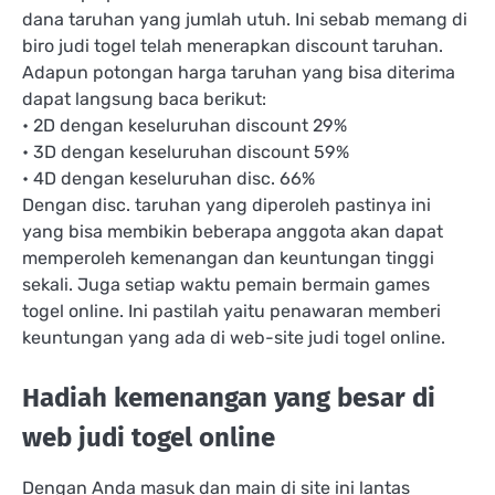
dana taruhan yang jumlah utuh. Ini sebab memang di
biro judi togel telah menerapkan discount taruhan.
Adapun potongan harga taruhan yang bisa diterima
dapat langsung baca berikut:
• 2D dengan keseluruhan discount 29%
• 3D dengan keseluruhan discount 59%
• 4D dengan keseluruhan disc. 66%
Dengan disc. taruhan yang diperoleh pastinya ini
yang bisa membikin beberapa anggota akan dapat
memperoleh kemenangan dan keuntungan tinggi
sekali. Juga setiap waktu pemain bermain games
togel online. Ini pastilah yaitu penawaran memberi
keuntungan yang ada di web-site judi togel online.
Hadiah kemenangan yang besar di
web judi togel online
Dengan Anda masuk dan main di site ini lantas