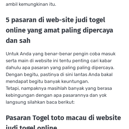
ambil kemungkinan itu.
5 pasaran di web-site judi togel
online yang amat paling dipercaya
dan sah
Untuk Anda yang benar-benar pengin coba masuk
serta main di website ini tentu penting cari kabar
dahulu apa pasaran yang paling paling dipercaya.
Dengan begitu, pastinya di sini lantas Anda bakal
mendapat begitu banyak keuntungan.
Tetapi, nampaknya masihlah banyak yang berasa
kebingungan dengan apa pasarannya dan yok
langsung silahkan baca berikut:
Pasaran Togel toto macau di website
judi togel online