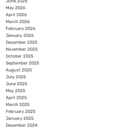
June 2026
May 2026
April 2026
March 2026
February 2026
January 2026
December 2025
November 2025
October 2025
September 2025
August 2025
July 2025
June 2025
May 2025
April 2025
March 2025
February 2025
January 2025
December 2024