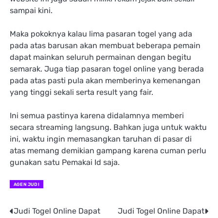
sampai kini.
Maka pokoknya kalau lima pasaran togel yang ada
pada atas barusan akan membuat beberapa pemain
dapat mainkan seluruh permainan dengan begitu
semarak. Juga tiap pasaran togel online yang berada
pada atas pasti pula akan memberinya kemenangan
yang tinggi sekali serta result yang fair.
Ini semua pastinya karena didalamnya memberi
secara streaming langsung. Bahkan juga untuk waktu
ini, waktu ingin memasangkan taruhan di pasar di
atas memang demikian gampang karena cuman perlu
gunakan satu Pemakai Id saja.
AGEN JUDI
Judi Togel Online Dapat
Judi Togel Online Dapat
Post