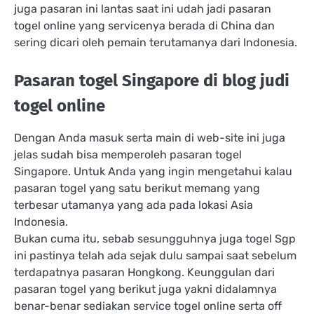
juga pasaran ini lantas saat ini udah jadi pasaran
togel online yang servicenya berada di China dan
sering dicari oleh pemain terutamanya dari Indonesia.
Pasaran togel Singapore di blog judi
togel online
Dengan Anda masuk serta main di web-site ini juga
jelas sudah bisa memperoleh pasaran togel
Singapore. Untuk Anda yang ingin mengetahui kalau
pasaran togel yang satu berikut memang yang
terbesar utamanya yang ada pada lokasi Asia
Indonesia.
Bukan cuma itu, sebab sesungguhnya juga togel Sgp
ini pastinya telah ada sejak dulu sampai saat sebelum
terdapatnya pasaran Hongkong. Keunggulan dari
pasaran togel yang berikut juga yakni didalamnya
benar-benar sediakan service togel online serta off