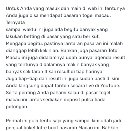
Untuk Anda yang masuk dan main di web ini tentunya
Anda juga bisa mendapat pasaran togel macau.
Ternyata
sampai waktu ini juga ada begitu banyak yang
lakukan betting di pasar yang satu berikut.
Mengapa begitu, pastinya lantaran pasaran ini malah
dianggap lebih kekinian. Bahkan juga pasaran Toto
Macau ini juga didalamnya udah punyai agenda result
yang tentunya didalamnya makin banyak yang
banyak sekitaran 4 kali result di tiap harinya.
Juga tiap-tiap dari result ini juga sudah pasti di sini
Anda langsung dapat tonton secara live di YouTube.
Serta penting Anda pahami kalau di pasar togel
macau ini lantas sediakan deposit pulsa tiada
potongan.
Perihal ini pula tentu saja yang sampai kini udah jadi
penjual ticket lotre buat pasaran Macau ini. Bahkan