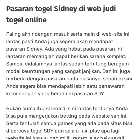
Pasaran togel Sidney di web judi
togel online
Paling akhir dengan masuk serta main di web-site ini
lantas pasti Anda juga segera akan mendapat
pasaran Sidney. Ada yang hebat pada pasaran ini
lantaran memanglah dapat berikan sarana komplet.
Sampai didalamnya lantas sudah terhitung beragam
model keuntungan yang sangat janjikan. Dan ini juga
berbeda dengan pasaran pada biasanya, sebab di sini
Anda segera bisa mendapati lebih satu penawaran
kemenangan yang berada di pasaran SDY.
Bukan cuma itu, karena di sini lantas tentunya Anda
bisa pula mengerjakan betting pada website sah ini.
Serta tentulah semua games yang ada pada situs bisa
dipercaya togel SDY pun selalu fair-play apa lagi
website ini juga sudah miliki rekam jejak baik sekali