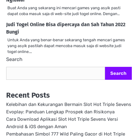
Buat Anda yang sekarang ini mencari games yang asyik pasti
dapat coba masuk saja di web-site judi togel online. Dengan…
Judi Togel Online Bisa dipercaya dan Sah Tahun 2022
Bungi
Untuk Anda yang benar-benar sekarang tengah mencari games
yang asyik pastilah dapat mencoba masuk saja di website judi
togel online.…
Search
Search
Recent Posts
Kelebihan dan Kekurangan Bermain Slot Hot Triple Sevens
Evoplay: Panduan Lengkap Prospek dan Risikonya
Cara Download Aplikasi Slot Hot Triple Sevens Versi
Android & iOS dengan Aman
Pembahasan Simbol 777 Wild Paling Gacor di Hot Triple