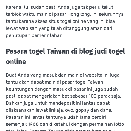
Karena itu, sudah pasti Anda juga tak perlu takut
terblok waktu main di pasar Hongkong. Ini seluruhnya
tentu karena akses situs togel online yang ini bisa
lewat web sah yang telah ditanggung aman dari
penutupan pemerintahan.
Pasara togel Taiwan di blog judi togel
online
Buat Anda yang masuk dan main di website ini juga
tentu akan dapat main di pasar togel Taiwan.
Keuntungan dengan masuk di pasar ini juga sudah
pasti dapat mengerjakan bet sebesar 100 perak saja.
Bahkan juga untuk mendeposit ini lantas dapat
dilaksanakan lewat linkaja, ovo, gopay dan dana.
Pasaran ini lantas tentunya udah lama berdiri
semenjak 1968 dan diketahui dengan permainan lotto