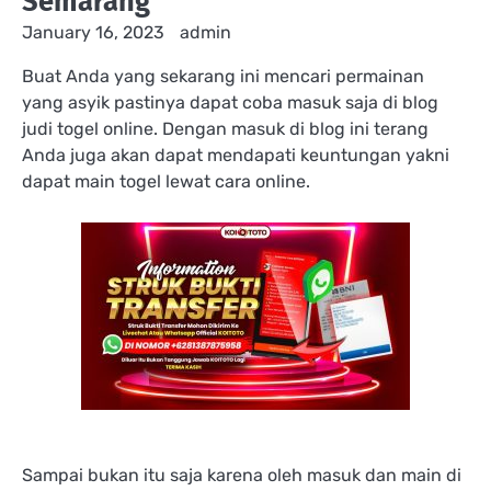
Semarang
January 16, 2023
admin
Buat Anda yang sekarang ini mencari permainan
yang asyik pastinya dapat coba masuk saja di blog
judi togel online. Dengan masuk di blog ini terang
Anda juga akan dapat mendapati keuntungan yakni
dapat main togel lewat cara online.
Sampai bukan itu saja karena oleh masuk dan main di