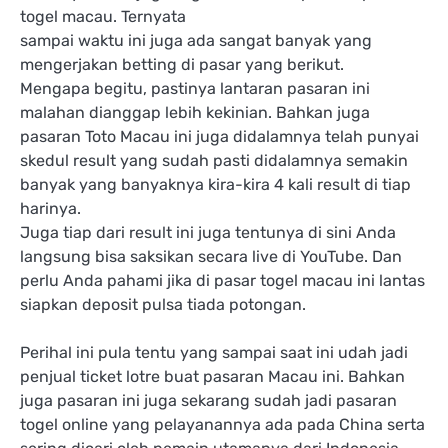
togel macau. Ternyata
sampai waktu ini juga ada sangat banyak yang
mengerjakan betting di pasar yang berikut.
Mengapa begitu, pastinya lantaran pasaran ini
malahan dianggap lebih kekinian. Bahkan juga
pasaran Toto Macau ini juga didalamnya telah punyai
skedul result yang sudah pasti didalamnya semakin
banyak yang banyaknya kira-kira 4 kali result di tiap
harinya.
Juga tiap dari result ini juga tentunya di sini Anda
langsung bisa saksikan secara live di YouTube. Dan
perlu Anda pahami jika di pasar togel macau ini lantas
siapkan deposit pulsa tiada potongan.
Perihal ini pula tentu yang sampai saat ini udah jadi
penjual ticket lotre buat pasaran Macau ini. Bahkan
juga pasaran ini juga sekarang sudah jadi pasaran
togel online yang pelayanannya ada pada China serta