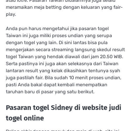
atau lotre. Pasaran Taiwan didalamnya juga selalu
meramaikan meja betting dengan keluaran yang fair-
play.
Anda pun harus mengetahui jika pasaran togel
Taiwan ini juga miliki proses undian yang serupa
dengan togel yang lain. Di sini lantas bisa pula
mengerjakan secara streaming langsung skedul result
togel Taiwan yang hendak diawali dari jam 20.50 WIB.
Serta pastinya ini juga akan selekasnya dari Taiwan
lantaran result yang kelak dikasihkan tentunya syah
juga pastilah fair. Bila sudah 10 menit proses undian,
pasti Anda bakal dapat kembali menempatkan
taruhan baru di pasar yang satu berikut.
Pasaran togel Sidney di website judi
togel online