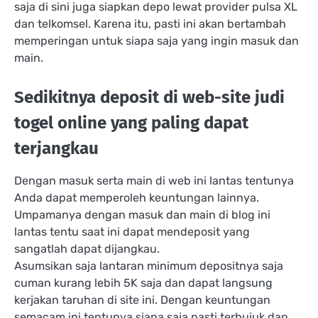
saja di sini juga siapkan depo lewat provider pulsa XL
dan telkomsel. Karena itu, pasti ini akan bertambah
memperingan untuk siapa saja yang ingin masuk dan
main.
Sedikitnya deposit di web-site judi
togel online yang paling dapat
terjangkau
Dengan masuk serta main di web ini lantas tentunya
Anda dapat memperoleh keuntungan lainnya.
Umpamanya dengan masuk dan main di blog ini
lantas tentu saat ini dapat mendeposit yang
sangatlah dapat dijangkau.
Asumsikan saja lantaran minimum depositnya saja
cuman kurang lebih 5K saja dan dapat langsung
kerjakan taruhan di site ini. Dengan keuntungan
semacam ini tentunya siapa saja pasti terbujuk dan