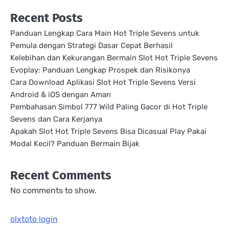
Recent Posts
Panduan Lengkap Cara Main Hot Triple Sevens untuk
Pemula dengan Strategi Dasar Cepat Berhasil
Kelebihan dan Kekurangan Bermain Slot Hot Triple Sevens
Evoplay: Panduan Lengkap Prospek dan Risikonya
Cara Download Aplikasi Slot Hot Triple Sevens Versi
Android & iOS dengan Aman
Pembahasan Simbol 777 Wild Paling Gacor di Hot Triple
Sevens dan Cara Kerjanya
Apakah Slot Hot Triple Sevens Bisa Dicasual Play Pakai
Modal Kecil? Panduan Bermain Bijak
Recent Comments
No comments to show.
olxtoto login