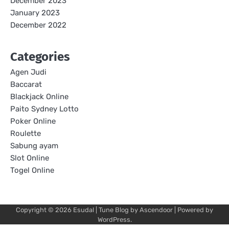
December 2023
January 2023
December 2022
Categories
Agen Judi
Baccarat
Blackjack Online
Paito Sydney Lotto
Poker Online
Roulette
Sabung ayam
Slot Online
Togel Online
Copyright © 2026
Esudal
| Tune Blog by
Ascendoor
| Powered by
WordPress
.