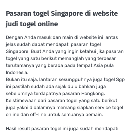
Pasaran togel Singapore di website
judi togel online
Dengan Anda masuk dan main di website ini lantas
jelas sudah dapat mendapati pasaran togel
Singapore. Buat Anda yang ingin ketahui jika pasaran
togel yang satu berikut memanglah yang terbesar
terutamanya yang berada pada tempat Asia pula
Indonesia.
Bukan itu saja, lantaran sesungguhnya juga togel Sgp
ini pastilah sudah ada sejak dulu bahkan juga
sebelumnya terdapatnya pasaran Hongkong.
Keistimewaan dari pasaran togel yang satu berikut
juga yakni didalamnya memang siapkan service togel
online dan off-line untuk semuanya pemain.
Hasil result pasaran togel ini juga sudah mendapati