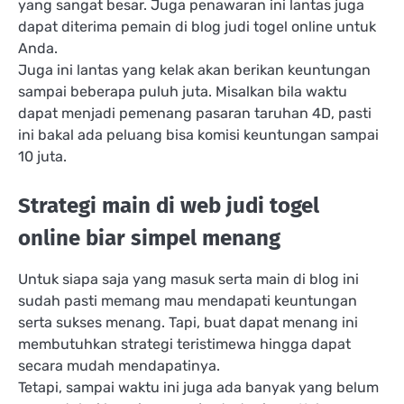
yang sangat besar. Juga penawaran ini lantas juga
dapat diterima pemain di blog judi togel online untuk
Anda.
Juga ini lantas yang kelak akan berikan keuntungan
sampai beberapa puluh juta. Misalkan bila waktu
dapat menjadi pemenang pasaran taruhan 4D, pasti
ini bakal ada peluang bisa komisi keuntungan sampai
10 juta.
Strategi main di web judi togel
online biar simpel menang
Untuk siapa saja yang masuk serta main di blog ini
sudah pasti memang mau mendapati keuntungan
serta sukses menang. Tapi, buat dapat menang ini
membutuhkan strategi teristimewa hingga dapat
secara mudah mendapatinya.
Tetapi, sampai waktu ini juga ada banyak yang belum