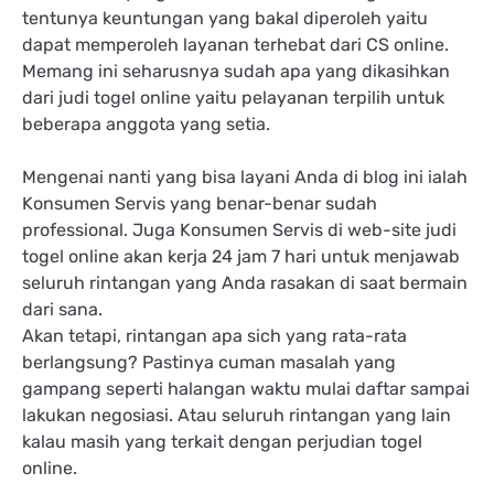
tentunya keuntungan yang bakal diperoleh yaitu
dapat memperoleh layanan terhebat dari CS online.
Memang ini seharusnya sudah apa yang dikasihkan
dari judi togel online yaitu pelayanan terpilih untuk
beberapa anggota yang setia.
Mengenai nanti yang bisa layani Anda di blog ini ialah
Konsumen Servis yang benar-benar sudah
professional. Juga Konsumen Servis di web-site judi
togel online akan kerja 24 jam 7 hari untuk menjawab
seluruh rintangan yang Anda rasakan di saat bermain
dari sana.
Akan tetapi, rintangan apa sich yang rata-rata
berlangsung? Pastinya cuman masalah yang
gampang seperti halangan waktu mulai daftar sampai
lakukan negosiasi. Atau seluruh rintangan yang lain
kalau masih yang terkait dengan perjudian togel
online.