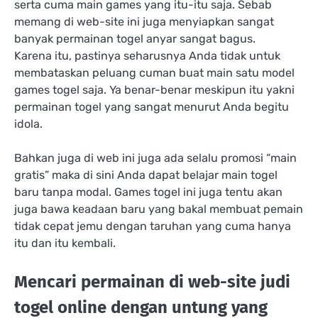
serta cuma main games yang itu-itu saja. Sebab
memang di web-site ini juga menyiapkan sangat
banyak permainan togel anyar sangat bagus.
Karena itu, pastinya seharusnya Anda tidak untuk
membataskan peluang cuman buat main satu model
games togel saja. Ya benar-benar meskipun itu yakni
permainan togel yang sangat menurut Anda begitu
idola.
Bahkan juga di web ini juga ada selalu promosi “main
gratis” maka di sini Anda dapat belajar main togel
baru tanpa modal. Games togel ini juga tentu akan
juga bawa keadaan baru yang bakal membuat pemain
tidak cepat jemu dengan taruhan yang cuma hanya
itu dan itu kembali.
Mencari permainan di web-site judi
togel online dengan untung yang