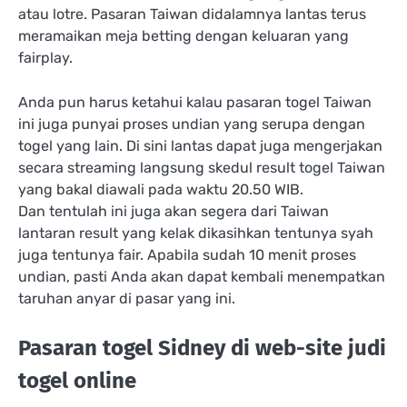
atau lotre. Pasaran Taiwan didalamnya lantas terus
meramaikan meja betting dengan keluaran yang
fairplay.
Anda pun harus ketahui kalau pasaran togel Taiwan
ini juga punyai proses undian yang serupa dengan
togel yang lain. Di sini lantas dapat juga mengerjakan
secara streaming langsung skedul result togel Taiwan
yang bakal diawali pada waktu 20.50 WIB.
Dan tentulah ini juga akan segera dari Taiwan
lantaran result yang kelak dikasihkan tentunya syah
juga tentunya fair. Apabila sudah 10 menit proses
undian, pasti Anda akan dapat kembali menempatkan
taruhan anyar di pasar yang ini.
Pasaran togel Sidney di web-site judi
togel online