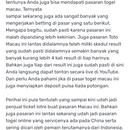
tentunya Anda juga bisa mendapati pasaran togel
macau. Ternyata
sampai sekarang juga ada sangat banyak yang
mengerjakan betting di pasar yang satu berikut.
Mengapa begitu, sudah pasti karena pasaran ini
malah dipandang lebih kekinian. Juga pasaran Toto
Macau ini lantas didalamnya telah miliki skedul result
yang sudah pasti didalamnya semakin banyak yang
banyak kurang lebih 4 kali result di tiap harinya.
Bahkan juga tiap dari result ini juga sudah pasti di sini
Anda langsung dapat tonton secara live di YouTube.
Dan perlu Anda pahami jika di pasar togel macau ini
juga menyiapkan deposit pulsa tiada potongan.
Perihal ini pula tentulah yang sampai kini udah jadi
penjual ticket lotre buat pasaran Macau ini. Bahkan
juga pasaran ini lantas sekarang udah jadi pasaran
togel online yang servicenya ada pada China serta
sering dicari oleh pemain terutamanya dari Indonesia.