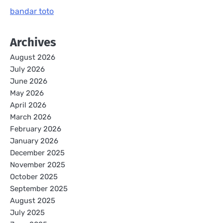
bandar toto
Archives
August 2026
July 2026
June 2026
May 2026
April 2026
March 2026
February 2026
January 2026
December 2025
November 2025
October 2025
September 2025
August 2025
July 2025