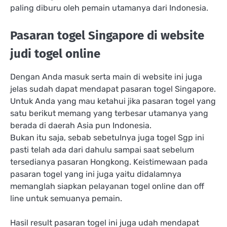
paling diburu oleh pemain utamanya dari Indonesia.
Pasaran togel Singapore di website
judi togel online
Dengan Anda masuk serta main di website ini juga
jelas sudah dapat mendapat pasaran togel Singapore.
Untuk Anda yang mau ketahui jika pasaran togel yang
satu berikut memang yang terbesar utamanya yang
berada di daerah Asia pun Indonesia.
Bukan itu saja, sebab sebetulnya juga togel Sgp ini
pasti telah ada dari dahulu sampai saat sebelum
tersedianya pasaran Hongkong. Keistimewaan pada
pasaran togel yang ini juga yaitu didalamnya
memanglah siapkan pelayanan togel online dan off
line untuk semuanya pemain.
Hasil result pasaran togel ini juga udah mendapat