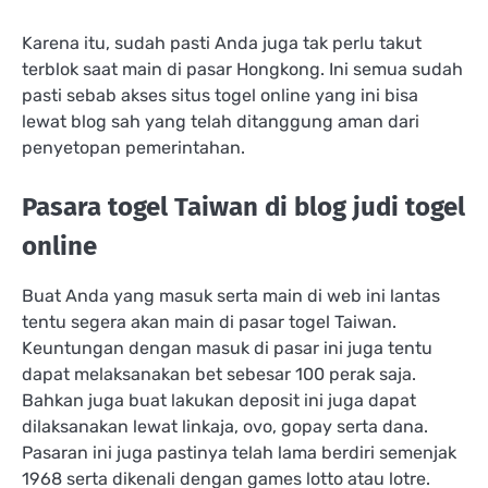
Karena itu, sudah pasti Anda juga tak perlu takut
terblok saat main di pasar Hongkong. Ini semua sudah
pasti sebab akses situs togel online yang ini bisa
lewat blog sah yang telah ditanggung aman dari
penyetopan pemerintahan.
Pasara togel Taiwan di blog judi togel
online
Buat Anda yang masuk serta main di web ini lantas
tentu segera akan main di pasar togel Taiwan.
Keuntungan dengan masuk di pasar ini juga tentu
dapat melaksanakan bet sebesar 100 perak saja.
Bahkan juga buat lakukan deposit ini juga dapat
dilaksanakan lewat linkaja, ovo, gopay serta dana.
Pasaran ini juga pastinya telah lama berdiri semenjak
1968 serta dikenali dengan games lotto atau lotre.