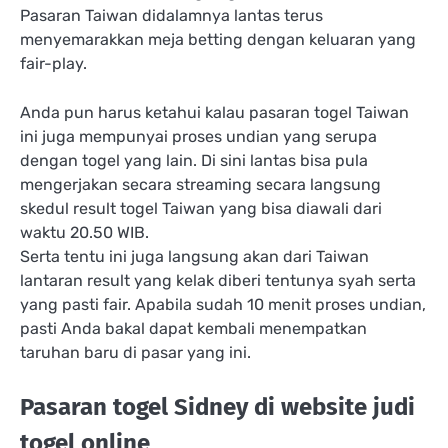
Pasaran Taiwan didalamnya lantas terus
menyemarakkan meja betting dengan keluaran yang
fair-play.
Anda pun harus ketahui kalau pasaran togel Taiwan
ini juga mempunyai proses undian yang serupa
dengan togel yang lain. Di sini lantas bisa pula
mengerjakan secara streaming secara langsung
skedul result togel Taiwan yang bisa diawali dari
waktu 20.50 WIB.
Serta tentu ini juga langsung akan dari Taiwan
lantaran result yang kelak diberi tentunya syah serta
yang pasti fair. Apabila sudah 10 menit proses undian,
pasti Anda bakal dapat kembali menempatkan
taruhan baru di pasar yang ini.
Pasaran togel Sidney di website judi
togel online