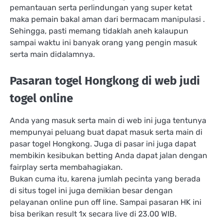
pemantauan serta perlindungan yang super ketat
maka pemain bakal aman dari bermacam manipulasi .
Sehingga, pasti memang tidaklah aneh kalaupun
sampai waktu ini banyak orang yang pengin masuk
serta main didalamnya.
Pasaran togel Hongkong di web judi
togel online
Anda yang masuk serta main di web ini juga tentunya
mempunyai peluang buat dapat masuk serta main di
pasar togel Hongkong. Juga di pasar ini juga dapat
membikin kesibukan betting Anda dapat jalan dengan
fairplay serta membahagiakan.
Bukan cuma itu, karena jumlah pecinta yang berada
di situs togel ini juga demikian besar dengan
pelayanan online pun off line. Sampai pasaran HK ini
bisa berikan result 1x secara live di 23.00 WIB.