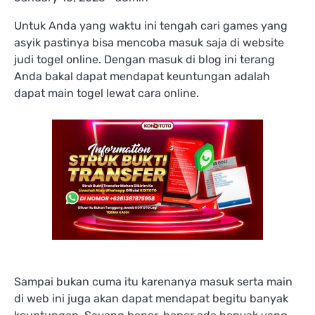
Untuk Anda yang waktu ini tengah cari games yang
asyik pastinya bisa mencoba masuk saja di website
judi togel online. Dengan masuk di blog ini terang
Anda bakal dapat mendapat keuntungan adalah
dapat main togel lewat cara online.
Sampai bukan cuma itu karenanya masuk serta main
di web ini juga akan dapat mendapat begitu banyak