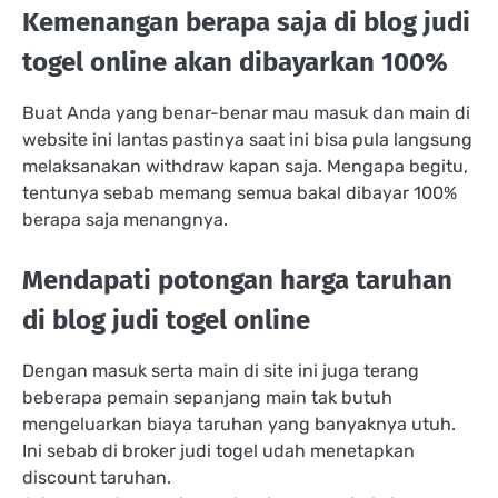
Kemenangan berapa saja di blog judi
togel online akan dibayarkan 100%
Buat Anda yang benar-benar mau masuk dan main di
website ini lantas pastinya saat ini bisa pula langsung
melaksanakan withdraw kapan saja. Mengapa begitu,
tentunya sebab memang semua bakal dibayar 100%
berapa saja menangnya.
Mendapati potongan harga taruhan
di blog judi togel online
Dengan masuk serta main di site ini juga terang
beberapa pemain sepanjang main tak butuh
mengeluarkan biaya taruhan yang banyaknya utuh.
Ini sebab di broker judi togel udah menetapkan
discount taruhan.