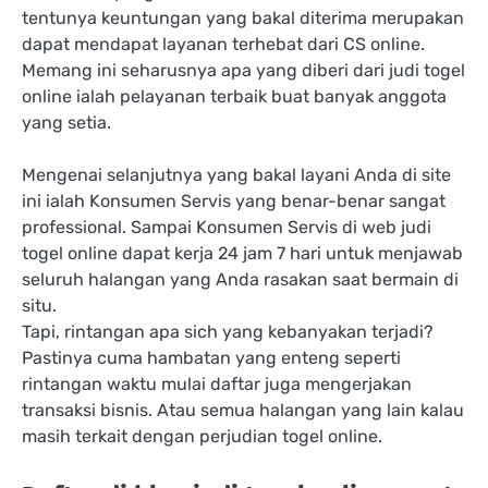
tentunya keuntungan yang bakal diterima merupakan
dapat mendapat layanan terhebat dari CS online.
Memang ini seharusnya apa yang diberi dari judi togel
online ialah pelayanan terbaik buat banyak anggota
yang setia.
Mengenai selanjutnya yang bakal layani Anda di site
ini ialah Konsumen Servis yang benar-benar sangat
professional. Sampai Konsumen Servis di web judi
togel online dapat kerja 24 jam 7 hari untuk menjawab
seluruh halangan yang Anda rasakan saat bermain di
situ.
Tapi, rintangan apa sich yang kebanyakan terjadi?
Pastinya cuma hambatan yang enteng seperti
rintangan waktu mulai daftar juga mengerjakan
transaksi bisnis. Atau semua halangan yang lain kalau
masih terkait dengan perjudian togel online.