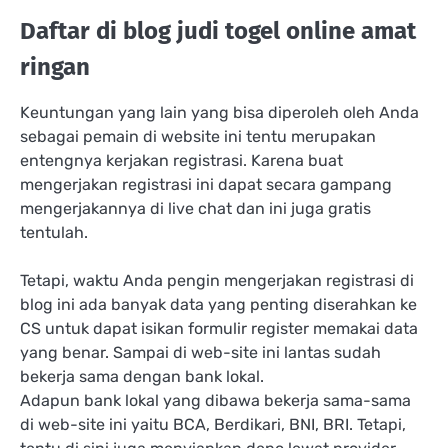
Daftar di blog judi togel online amat
ringan
Keuntungan yang lain yang bisa diperoleh oleh Anda
sebagai pemain di website ini tentu merupakan
entengnya kerjakan registrasi. Karena buat
mengerjakan registrasi ini dapat secara gampang
mengerjakannya di live chat dan ini juga gratis
tentulah.
Tetapi, waktu Anda pengin mengerjakan registrasi di
blog ini ada banyak data yang penting diserahkan ke
CS untuk dapat isikan formulir register memakai data
yang benar. Sampai di web-site ini lantas sudah
bekerja sama dengan bank lokal.
Adapun bank lokal yang dibawa bekerja sama-sama
di web-site ini yaitu BCA, Berdikari, BNI, BRI. Tetapi,