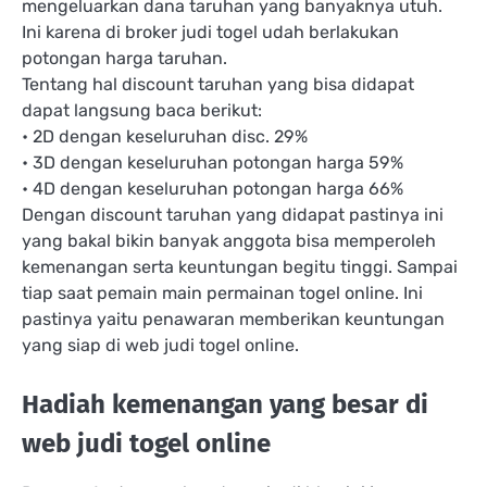
mengeluarkan dana taruhan yang banyaknya utuh.
Ini karena di broker judi togel udah berlakukan
potongan harga taruhan.
Tentang hal discount taruhan yang bisa didapat
dapat langsung baca berikut:
• 2D dengan keseluruhan disc. 29%
• 3D dengan keseluruhan potongan harga 59%
• 4D dengan keseluruhan potongan harga 66%
Dengan discount taruhan yang didapat pastinya ini
yang bakal bikin banyak anggota bisa memperoleh
kemenangan serta keuntungan begitu tinggi. Sampai
tiap saat pemain main permainan togel online. Ini
pastinya yaitu penawaran memberikan keuntungan
yang siap di web judi togel online.
Hadiah kemenangan yang besar di
web judi togel online