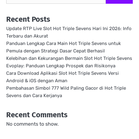
Recent Posts
Update RTP Live Slot Hot Triple Sevens Hari Ini 2026: Info
Terbaru dan Akurat
Panduan Lengkap Cara Main Hot Triple Sevens untuk
Pemula dengan Strategi Dasar Cepat Berhasil
Kelebihan dan Kekurangan Bermain Slot Hot Triple Sevens
Evoplay: Panduan Lengkap Prospek dan Risikonya
Cara Download Aplikasi Slot Hot Triple Sevens Versi
Android & iOS dengan Aman
Pembahasan Simbol 777 Wild Paling Gacor di Hot Triple
Sevens dan Cara Kerjanya
Recent Comments
No comments to show.