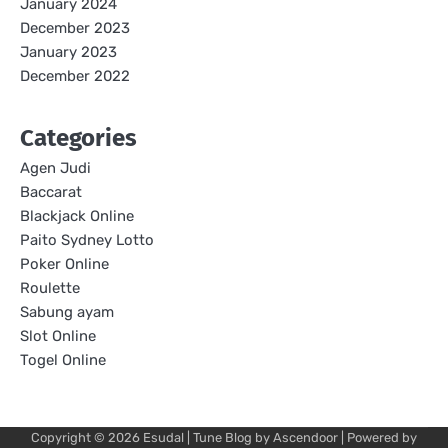
January 2024
December 2023
January 2023
December 2022
Categories
Agen Judi
Baccarat
Blackjack Online
Paito Sydney Lotto
Poker Online
Roulette
Sabung ayam
Slot Online
Togel Online
Copyright © 2026
Esudal
| Tune Blog by
Ascendoor
| Powered by