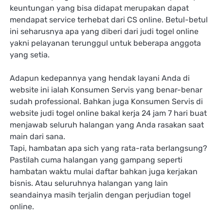
keuntungan yang bisa didapat merupakan dapat
mendapat service terhebat dari CS online. Betul-betul
ini seharusnya apa yang diberi dari judi togel online
yakni pelayanan terunggul untuk beberapa anggota
yang setia.
Adapun kedepannya yang hendak layani Anda di
website ini ialah Konsumen Servis yang benar-benar
sudah professional. Bahkan juga Konsumen Servis di
website judi togel online bakal kerja 24 jam 7 hari buat
menjawab seluruh halangan yang Anda rasakan saat
main dari sana.
Tapi, hambatan apa sich yang rata-rata berlangsung?
Pastilah cuma halangan yang gampang seperti
hambatan waktu mulai daftar bahkan juga kerjakan
bisnis. Atau seluruhnya halangan yang lain
seandainya masih terjalin dengan perjudian togel
online.