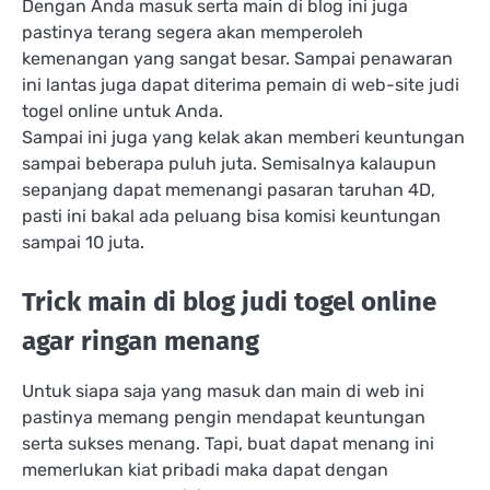
Dengan Anda masuk serta main di blog ini juga
pastinya terang segera akan memperoleh
kemenangan yang sangat besar. Sampai penawaran
ini lantas juga dapat diterima pemain di web-site judi
togel online untuk Anda.
Sampai ini juga yang kelak akan memberi keuntungan
sampai beberapa puluh juta. Semisalnya kalaupun
sepanjang dapat memenangi pasaran taruhan 4D,
pasti ini bakal ada peluang bisa komisi keuntungan
sampai 10 juta.
Trick main di blog judi togel online
agar ringan menang
Untuk siapa saja yang masuk dan main di web ini
pastinya memang pengin mendapat keuntungan
serta sukses menang. Tapi, buat dapat menang ini
memerlukan kiat pribadi maka dapat dengan