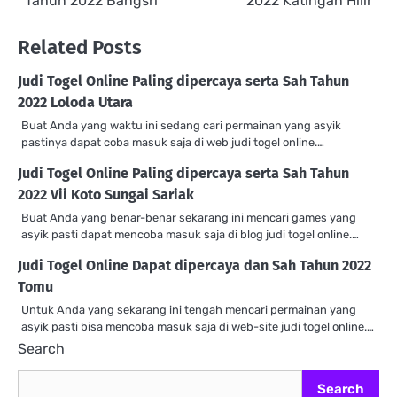
Tahun 2022 Bangsri
2022 Katingan Hilir
Related Posts
Judi Togel Online Paling dipercaya serta Sah Tahun
2022 Loloda Utara
Buat Anda yang waktu ini sedang cari permainan yang asyik
pastinya dapat coba masuk saja di web judi togel online.…
Judi Togel Online Paling dipercaya serta Sah Tahun
2022 Vii Koto Sungai Sariak
Buat Anda yang benar-benar sekarang ini mencari games yang
asyik pasti dapat mencoba masuk saja di blog judi togel online.…
Judi Togel Online Dapat dipercaya dan Sah Tahun 2022
Tomu
Untuk Anda yang sekarang ini tengah mencari permainan yang
asyik pasti bisa mencoba masuk saja di web-site judi togel online.…
Search
Search