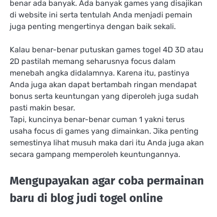
benar ada banyak. Ada banyak games yang disajikan
di website ini serta tentulah Anda menjadi pemain
juga penting mengertinya dengan baik sekali.
Kalau benar-benar putuskan games togel 4D 3D atau
2D pastilah memang seharusnya focus dalam
menebah angka didalamnya. Karena itu, pastinya
Anda juga akan dapat bertambah ringan mendapat
bonus serta keuntungan yang diperoleh juga sudah
pasti makin besar.
Tapi, kuncinya benar-benar cuman 1 yakni terus
usaha focus di games yang dimainkan. Jika penting
semestinya lihat musuh maka dari itu Anda juga akan
secara gampang memperoleh keuntungannya.
Mengupayakan agar coba permainan
baru di blog judi togel online