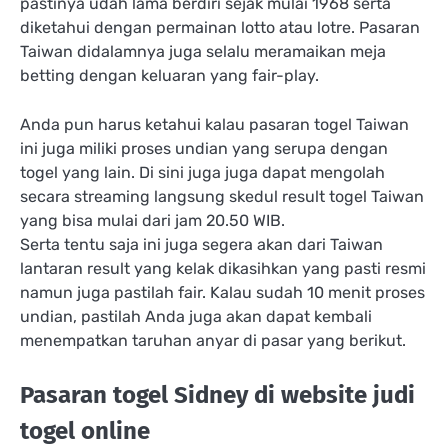
pastinya udah lama berdiri sejak mulai 1968 serta
diketahui dengan permainan lotto atau lotre. Pasaran
Taiwan didalamnya juga selalu meramaikan meja
betting dengan keluaran yang fair-play.
Anda pun harus ketahui kalau pasaran togel Taiwan
ini juga miliki proses undian yang serupa dengan
togel yang lain. Di sini juga juga dapat mengolah
secara streaming langsung skedul result togel Taiwan
yang bisa mulai dari jam 20.50 WIB.
Serta tentu saja ini juga segera akan dari Taiwan
lantaran result yang kelak dikasihkan yang pasti resmi
namun juga pastilah fair. Kalau sudah 10 menit proses
undian, pastilah Anda juga akan dapat kembali
menempatkan taruhan anyar di pasar yang berikut.
Pasaran togel Sidney di website judi
togel online