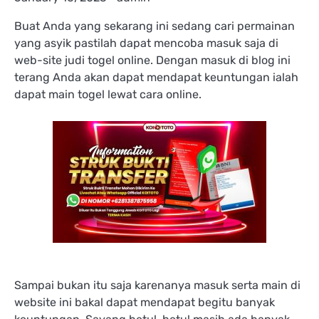
Buat Anda yang sekarang ini sedang cari permainan
yang asyik pastilah dapat mencoba masuk saja di
web-site judi togel online. Dengan masuk di blog ini
terang Anda akan dapat mendapat keuntungan ialah
dapat main togel lewat cara online.
Sampai bukan itu saja karenanya masuk serta main di
website ini bakal dapat mendapat begitu banyak