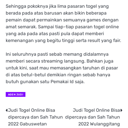
Sehingga pokoknya jika lima pasaran togel yang
berada pada atas barusan akan bikin beberapa
pemain dapat permainkan semuanya games dengan
amat semarak. Sampai tiap-tiap pasaran togel online
yang ada pada atas pasti pula dapat memberi
kemenangan yang begitu tinggi serta result yang fair.
Ini seluruhnya pasti sebab memang didalamnya
memberi secara streaming langsung. Bahkan juga
untuk kini, saat mau memasangkan taruhan di pasar
di atas betul-betul demikian ringan sebab hanya
butuh gunakan satu Pemakai Id saja.
AGEN JUDI
Judi Togel Online Bisa
Judi Togel Online Bisa
Post
dipercaya dan Sah Tahun
dipercaya dan Sah Tahun
navigation
2022 Gabuswetan
2022 Wulanggitang