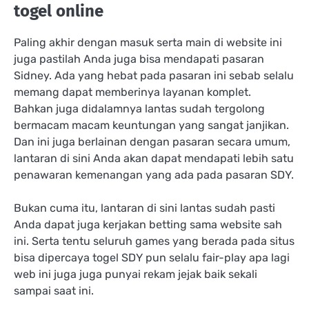
togel online
Paling akhir dengan masuk serta main di website ini
juga pastilah Anda juga bisa mendapati pasaran
Sidney. Ada yang hebat pada pasaran ini sebab selalu
memang dapat memberinya layanan komplet.
Bahkan juga didalamnya lantas sudah tergolong
bermacam macam keuntungan yang sangat janjikan.
Dan ini juga berlainan dengan pasaran secara umum,
lantaran di sini Anda akan dapat mendapati lebih satu
penawaran kemenangan yang ada pada pasaran SDY.
Bukan cuma itu, lantaran di sini lantas sudah pasti
Anda dapat juga kerjakan betting sama website sah
ini. Serta tentu seluruh games yang berada pada situs
bisa dipercaya togel SDY pun selalu fair-play apa lagi
web ini juga juga punyai rekam jejak baik sekali
sampai saat ini.