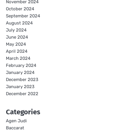
November 2024
October 2024
September 2024
August 2024
July 2024
June 2024
May 2024
April 2024
March 2024
February 2024
January 2024
December 2023
January 2023
December 2022
Categories
Agen Judi
Baccarat