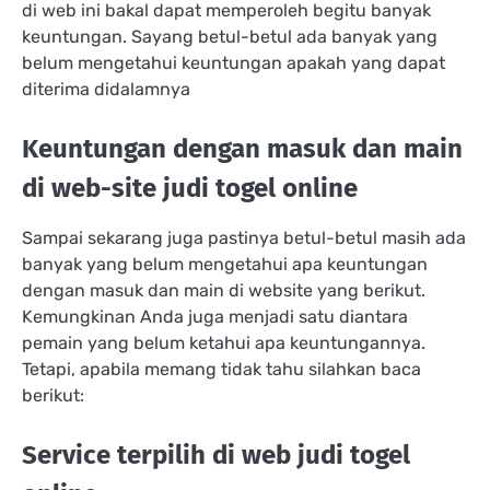
di web ini bakal dapat memperoleh begitu banyak
keuntungan. Sayang betul-betul ada banyak yang
belum mengetahui keuntungan apakah yang dapat
diterima didalamnya
Keuntungan dengan masuk dan main
di web-site judi togel online
Sampai sekarang juga pastinya betul-betul masih ada
banyak yang belum mengetahui apa keuntungan
dengan masuk dan main di website yang berikut.
Kemungkinan Anda juga menjadi satu diantara
pemain yang belum ketahui apa keuntungannya.
Tetapi, apabila memang tidak tahu silahkan baca
berikut:
Service terpilih di web judi togel