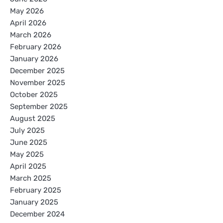
May 2026
April 2026
March 2026
February 2026
January 2026
December 2025
November 2025
October 2025
September 2025
August 2025
July 2025
June 2025
May 2025
April 2025
March 2025
February 2025
January 2025
December 2024