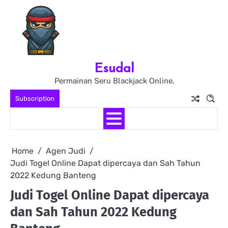
Skip
to
content
Esudal
Permainan Seru Blackjack Online.
Subscription
Home
Agen Judi
Judi Togel Online Dapat dipercaya dan Sah Tahun
2022 Kedung Banteng
Judi Togel Online Dapat dipercaya
dan Sah Tahun 2022 Kedung