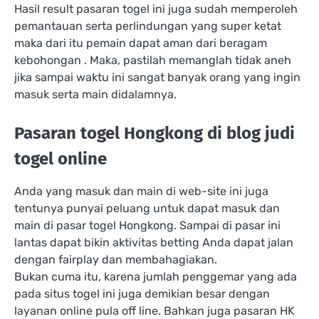
Hasil result pasaran togel ini juga sudah memperoleh
pemantauan serta perlindungan yang super ketat
maka dari itu pemain dapat aman dari beragam
kebohongan . Maka, pastilah memanglah tidak aneh
jika sampai waktu ini sangat banyak orang yang ingin
masuk serta main didalamnya.
Pasaran togel Hongkong di blog judi
togel online
Anda yang masuk dan main di web-site ini juga
tentunya punyai peluang untuk dapat masuk dan
main di pasar togel Hongkong. Sampai di pasar ini
lantas dapat bikin aktivitas betting Anda dapat jalan
dengan fairplay dan membahagiakan.
Bukan cuma itu, karena jumlah penggemar yang ada
pada situs togel ini juga demikian besar dengan
layanan online pula off line. Bahkan juga pasaran HK