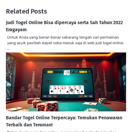
Related Posts
Judi Togel Online Bisa dipercaya serta Sah Tahun 2022
Eragayam
Untuk Anda yang benar-benar sekarang tengah cari permainan
yang asyik pastilah dapat coba masuk saja di web judi togel online.
…
Bandar Togel Online Terpercaya: Temukan Penawaran
Terbaik dan Teraman!