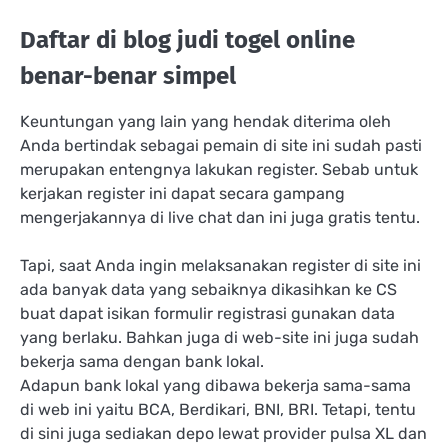
Daftar di blog judi togel online
benar-benar simpel
Keuntungan yang lain yang hendak diterima oleh
Anda bertindak sebagai pemain di site ini sudah pasti
merupakan entengnya lakukan register. Sebab untuk
kerjakan register ini dapat secara gampang
mengerjakannya di live chat dan ini juga gratis tentu.
Tapi, saat Anda ingin melaksanakan register di site ini
ada banyak data yang sebaiknya dikasihkan ke CS
buat dapat isikan formulir registrasi gunakan data
yang berlaku. Bahkan juga di web-site ini juga sudah
bekerja sama dengan bank lokal.
Adapun bank lokal yang dibawa bekerja sama-sama
di web ini yaitu BCA, Berdikari, BNI, BRI. Tetapi, tentu
di sini juga sediakan depo lewat provider pulsa XL dan