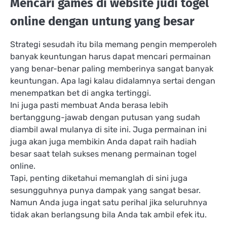
Mencari games di website judi togel
online dengan untung yang besar
Strategi sesudah itu bila memang pengin memperoleh
banyak keuntungan harus dapat mencari permainan
yang benar-benar paling memberinya sangat banyak
keuntungan. Apa lagi kalau didalamnya sertai dengan
menempatkan bet di angka tertinggi.
Ini juga pasti membuat Anda berasa lebih
bertanggung-jawab dengan putusan yang sudah
diambil awal mulanya di site ini. Juga permainan ini
juga akan juga membikin Anda dapat raih hadiah
besar saat telah sukses menang permainan togel
online.
Tapi, penting diketahui memanglah di sini juga
sesungguhnya punya dampak yang sangat besar.
Namun Anda juga ingat satu perihal jika seluruhnya
tidak akan berlangsung bila Anda tak ambil efek itu.