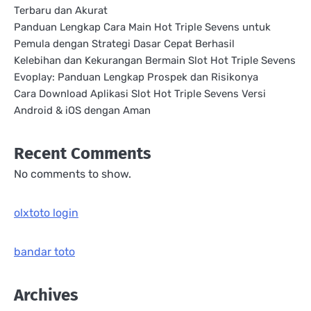
Terbaru dan Akurat
Panduan Lengkap Cara Main Hot Triple Sevens untuk
Pemula dengan Strategi Dasar Cepat Berhasil
Kelebihan dan Kekurangan Bermain Slot Hot Triple Sevens
Evoplay: Panduan Lengkap Prospek dan Risikonya
Cara Download Aplikasi Slot Hot Triple Sevens Versi
Android & iOS dengan Aman
Recent Comments
No comments to show.
olxtoto login
bandar toto
Archives