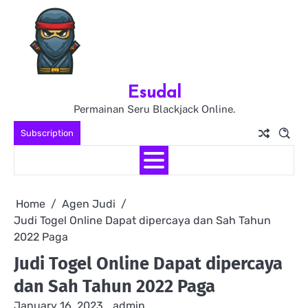
Skip
to
content
Esudal
Permainan Seru Blackjack Online.
Subscription
Home
Agen Judi
Judi Togel Online Dapat dipercaya dan Sah Tahun
2022 Paga
Judi Togel Online Dapat dipercaya
dan Sah Tahun 2022 Paga
January 16, 2023
admin