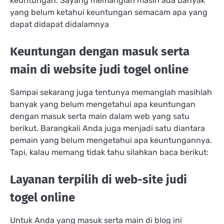
keuntungan. Sayang memanglah masih ada banyak
yang belum ketahui keuntungan semacam apa yang
dapat didapat didalamnya
Keuntungan dengan masuk serta
main di website judi togel online
Sampai sekarang juga tentunya memanglah masihlah
banyak yang belum mengetahui apa keuntungan
dengan masuk serta main dalam web yang satu
berikut. Barangkali Anda juga menjadi satu diantara
pemain yang belum mengetahui apa keuntungannya.
Tapi, kalau memang tidak tahu silahkan baca berikut:
Layanan terpilih di web-site judi
togel online
Untuk Anda yang masuk serta main di blog ini