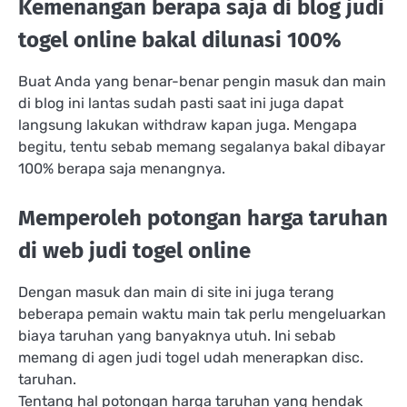
Kemenangan berapa saja di blog judi
togel online bakal dilunasi 100%
Buat Anda yang benar-benar pengin masuk dan main
di blog ini lantas sudah pasti saat ini juga dapat
langsung lakukan withdraw kapan juga. Mengapa
begitu, tentu sebab memang segalanya bakal dibayar
100% berapa saja menangnya.
Memperoleh potongan harga taruhan
di web judi togel online
Dengan masuk dan main di site ini juga terang
beberapa pemain waktu main tak perlu mengeluarkan
biaya taruhan yang banyaknya utuh. Ini sebab
memang di agen judi togel udah menerapkan disc.
taruhan.
Tentang hal potongan harga taruhan yang hendak