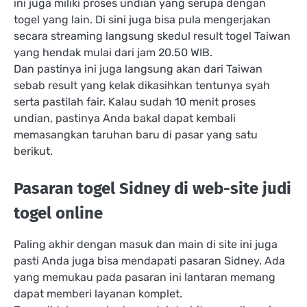
ini juga miliki proses undian yang serupa dengan
togel yang lain. Di sini juga bisa pula mengerjakan
secara streaming langsung skedul result togel Taiwan
yang hendak mulai dari jam 20.50 WIB.
Dan pastinya ini juga langsung akan dari Taiwan
sebab result yang kelak dikasihkan tentunya syah
serta pastilah fair. Kalau sudah 10 menit proses
undian, pastinya Anda bakal dapat kembali
memasangkan taruhan baru di pasar yang satu
berikut.
Pasaran togel Sidney di web-site judi
togel online
Paling akhir dengan masuk dan main di site ini juga
pasti Anda juga bisa mendapati pasaran Sidney. Ada
yang memukau pada pasaran ini lantaran memang
dapat memberi layanan komplet.