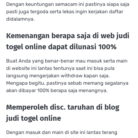
Dengan keuntungan semacam ini pastinya siapa saja
pasti juga tergoda serta lekas ingin kerjakan daftar
didalamnya.
Kemenangan berapa saja di web judi
togel online dapat dilunasi 100%
Buat Anda yang benar-benar mau masuk serta main
di website ini lantas tentunya saat ini bisa pula
langsung mengerjakan withdraw kapan saja.
Mengapa begitu, pastinya sebab memang segalanya
akan dibayar 100% berapa saja menangnya.
Memperoleh disc. taruhan di blog
judi togel online
Dengan masuk dan main di site ini lantas terang