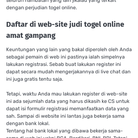
seluruh hambatan yang lain jikalau yang terkait
dengan perjudian togel online.
Daftar di web-site judi togel online
amat gampang
Keuntungan yang lain yang bakal diperoleh oleh Anda
sebagai pemain di web ini pastinya ialah simpelnya
lakukan registrasi. Sebab buat lakukan register ini
dapat secara mudah mengerjakannya di live chat dan
ini juga gratis tentu saja.
Tetapi, waktu Anda mau lakukan register di web-site
ini ada sejumlah data yang harus dikasih ke CS untuk
dapat isi formulir registrasi memanfaatkan data yang
sah. Sampai di website ini lantas juga bekerja sama
dengan bank lokal.
Tentang hal bank lokal yang dibawa bekerja sama-