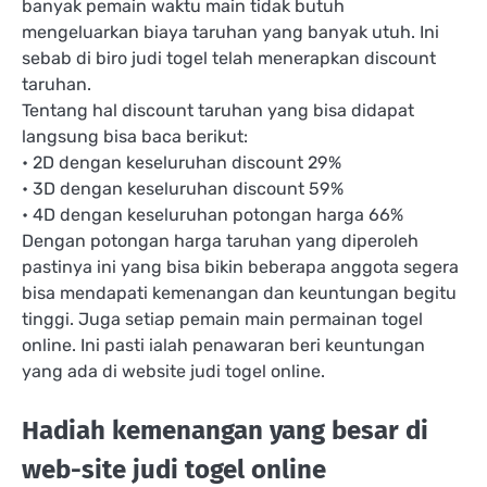
banyak pemain waktu main tidak butuh
mengeluarkan biaya taruhan yang banyak utuh. Ini
sebab di biro judi togel telah menerapkan discount
taruhan.
Tentang hal discount taruhan yang bisa didapat
langsung bisa baca berikut:
• 2D dengan keseluruhan discount 29%
• 3D dengan keseluruhan discount 59%
• 4D dengan keseluruhan potongan harga 66%
Dengan potongan harga taruhan yang diperoleh
pastinya ini yang bisa bikin beberapa anggota segera
bisa mendapati kemenangan dan keuntungan begitu
tinggi. Juga setiap pemain main permainan togel
online. Ini pasti ialah penawaran beri keuntungan
yang ada di website judi togel online.
Hadiah kemenangan yang besar di
web-site judi togel online