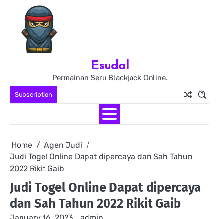
Skip
to
content
Esudal
Permainan Seru Blackjack Online.
Subscription
Home
Agen Judi
Judi Togel Online Dapat dipercaya dan Sah Tahun
2022 Rikit Gaib
Judi Togel Online Dapat dipercaya
dan Sah Tahun 2022 Rikit Gaib
January 16, 2023
admin