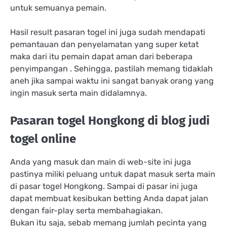
untuk semuanya pemain.
Hasil result pasaran togel ini juga sudah mendapati
pemantauan dan penyelamatan yang super ketat
maka dari itu pemain dapat aman dari beberapa
penyimpangan . Sehingga, pastilah memang tidaklah
aneh jika sampai waktu ini sangat banyak orang yang
ingin masuk serta main didalamnya.
Pasaran togel Hongkong di blog judi
togel online
Anda yang masuk dan main di web-site ini juga
pastinya miliki peluang untuk dapat masuk serta main
di pasar togel Hongkong. Sampai di pasar ini juga
dapat membuat kesibukan betting Anda dapat jalan
dengan fair-play serta membahagiakan.
Bukan itu saja, sebab memang jumlah pecinta yang