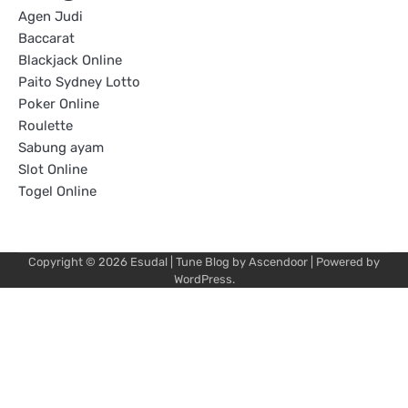
Agen Judi
Baccarat
Blackjack Online
Paito Sydney Lotto
Poker Online
Roulette
Sabung ayam
Slot Online
Togel Online
Copyright © 2026
Esudal
| Tune Blog by
Ascendoor
| Powered by
WordPress
.