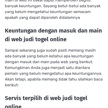
main di web ini bakal dapat memperoleh begitu
banyak keuntungan. Sayang betul-betul ada banyak
yang belum mengetahui keuntungan semacam
apakah yang dapat diperoleh didalamnya
Keuntungan dengan masuk dan main
di web judi togel online
Sampai sekarang juga sudah pasti memang masih
ada banyak yang belum ketahui apa keuntungan
dengan masuk dan main pada web yang berikut.
Kemungkinan Anda juga menjadi satu diantara
pemain yang belum mengetahui apa keuntungannya.
Akan tetapi, apabila memang tidak tahu silahkan baca
berikut:
Servis terpilih di web judi togel
online