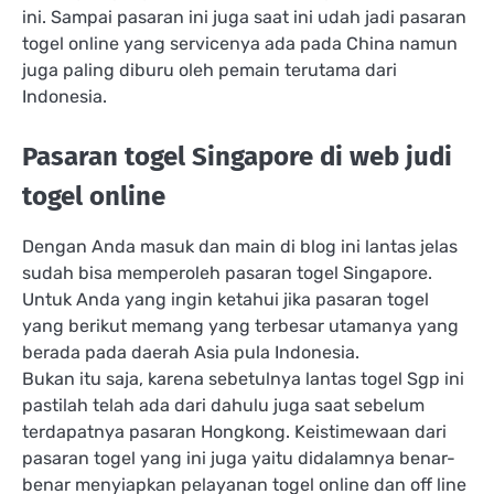
ini. Sampai pasaran ini juga saat ini udah jadi pasaran
togel online yang servicenya ada pada China namun
juga paling diburu oleh pemain terutama dari
Indonesia.
Pasaran togel Singapore di web judi
togel online
Dengan Anda masuk dan main di blog ini lantas jelas
sudah bisa memperoleh pasaran togel Singapore.
Untuk Anda yang ingin ketahui jika pasaran togel
yang berikut memang yang terbesar utamanya yang
berada pada daerah Asia pula Indonesia.
Bukan itu saja, karena sebetulnya lantas togel Sgp ini
pastilah telah ada dari dahulu juga saat sebelum
terdapatnya pasaran Hongkong. Keistimewaan dari
pasaran togel yang ini juga yaitu didalamnya benar-
benar menyiapkan pelayanan togel online dan off line