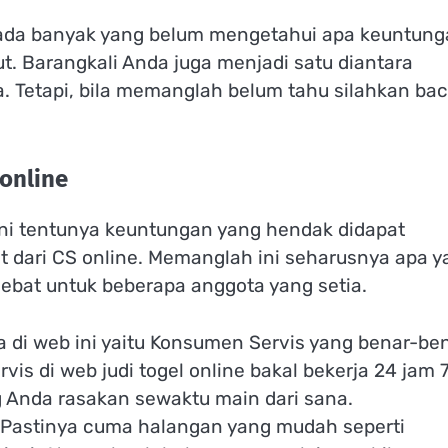
ada banyak yang belum mengetahui apa keuntung
. Barangkali Anda juga menjadi satu diantara
 Tetapi, bila memanglah belum tahu silahkan ba
 online
ini tentunya keuntungan yang hendak didapat
 dari CS online. Memanglah ini seharusnya apa y
erhebat untuk beberapa anggota yang setia.
di web ini yaitu Konsumen Servis yang benar-be
is di web judi togel online bakal bekerja 24 jam 
 Anda rasakan sewaktu main dari sana.
i? Pastinya cuma halangan yang mudah seperti