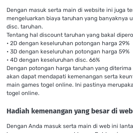
Dengan masuk serta main di website ini juga t
mengeluarkan biaya taruhan yang banyaknya utu
disc. taruhan.
Tentang hal discount taruhan yang bakal dipero
• 2D dengan keseluruhan potongan harga 29%
• 3D dengan keseluruhan potongan harga 59%
• 4D dengan keseluruhan disc. 66%
Dengan potongan harga taruhan yang diterima 
akan dapat mendapati kemenangan serta keuntu
main games togel online. Ini pastinya merupak
togel online.
Hadiah kemenangan yang besar di websi
Dengan Anda masuk serta main di web ini lanta