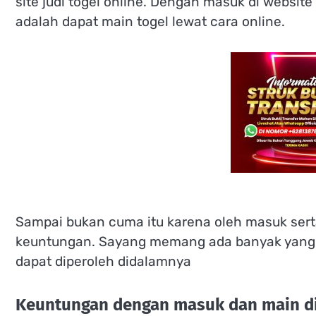
site judi togel online. Dengan masuk di websi
adalah dapat main togel lewat cara online.
Sampai bukan cuma itu karena oleh masuk sert
keuntungan. Sayang memang ada banyak yang
dapat diperoleh didalamnya
Keuntungan dengan masuk dan main di 