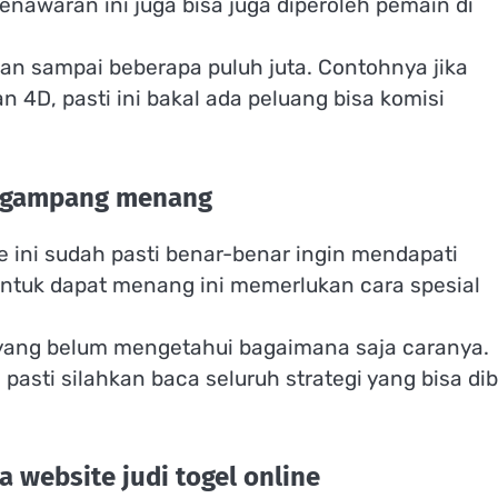
awaran ini juga bisa juga diperoleh pemain di
gan sampai beberapa puluh juta. Contohnya jika
 4D, pasti ini bakal ada peluang bisa komisi
iar gampang menang
e ini sudah pasti benar-benar ingin mendapati
ntuk dapat menang ini memerlukan cara spesial
k yang belum mengetahui bagaimana saja caranya.
asti silahkan baca seluruh strategi yang bisa dib
 website judi togel online