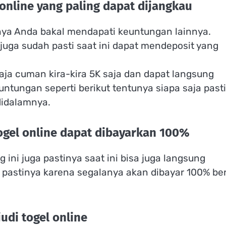
online yang paling dapat dijangkau
inya Anda bakal mendapati keuntungan lainnya.
juga sudah pasti saat ini dapat mendeposit yang
aja cuman kira-kira 5K saja dan dapat langsung
ntungan seperti berikut tentunya siapa saja pasti
didalamnya.
ogel online dapat dibayarkan 100%
ini juga pastinya saat ini bisa juga langsung
, pastinya karena segalanya akan dibayar 100% be
udi togel online