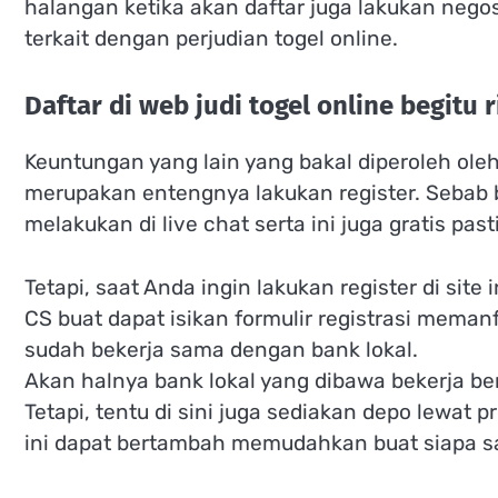
halangan ketika akan daftar juga lakukan negos
terkait dengan perjudian togel online.
Daftar di web judi togel online begitu 
Keuntungan yang lain yang bakal diperoleh oleh
merupakan entengnya lakukan register. Sebab b
melakukan di live chat serta ini juga gratis past
Tetapi, saat Anda ingin lakukan register di site
CS buat dapat isikan formulir registrasi memanf
sudah bekerja sama dengan bank lokal.
Akan halnya bank lokal yang dibawa bekerja bers
Tetapi, tentu di sini juga sediakan depo lewat p
ini dapat bertambah memudahkan buat siapa s