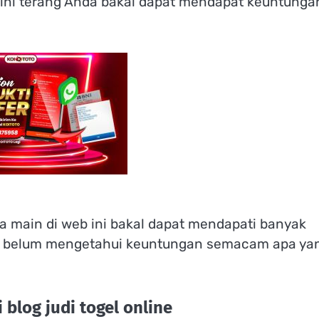
te ini terang Anda bakal dapat mendapat keuntunga
a main di web ini bakal dapat mendapati banyak
 belum mengetahui keuntungan semacam apa ya
blog judi togel online