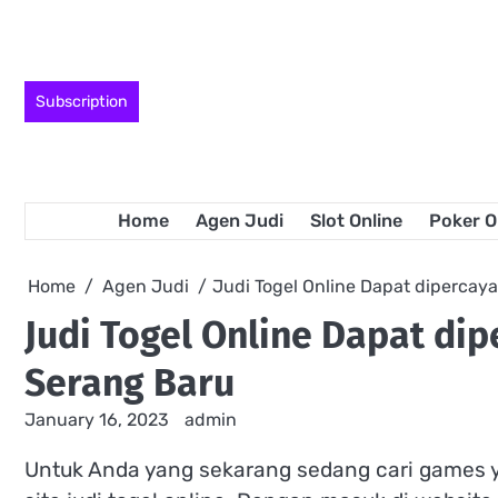
Skip
to
content
Subscription
Home
Agen Judi
Slot Online
Poker O
Home
Agen Judi
Judi Togel Online Dapat dipercay
Judi Togel Online Dapat di
Serang Baru
January 16, 2023
admin
Untuk Anda yang sekarang sedang cari games y