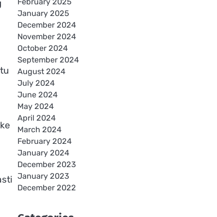
February 2025
g
January 2025
December 2024
November 2024
October 2024
September 2024
tu
August 2024
July 2024
June 2024
May 2024
April 2024
 ke
March 2024
a
February 2024
January 2024
December 2023
January 2023
sti
December 2022