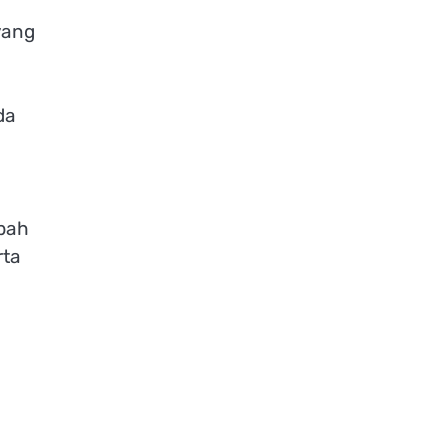
yang
da
bah
rta