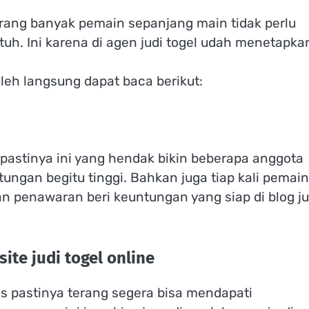
erang banyak pemain sepanjang main tidak perlu
h. Ini karena di agen judi togel udah menetapka
leh langsung dapat baca berikut:
pastinya ini yang hendak bikin beberapa anggota
ngan begitu tinggi. Bahkan juga tiap kali pemain
an penawaran beri keuntungan yang siap di blog ju
te judi togel online
s pastinya terang segera bisa mendapati