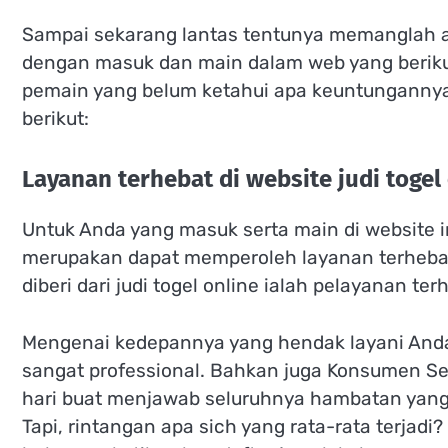
Sampai sekarang lantas tentunya memanglah 
dengan masuk dan main dalam web yang berikut
pemain yang belum ketahui apa keuntungannya.
berikut:
Layanan terhebat di website judi togel
Untuk Anda yang masuk serta main di website 
merupakan dapat memperoleh layanan terhebat
diberi dari judi togel online ialah pelayanan t
Mengenai kedepannya yang hendak layani Anda 
sangat professional. Bahkan juga Konsumen Serv
hari buat menjawab seluruhnya hambatan yang
Tapi, rintangan apa sich yang rata-rata terjad