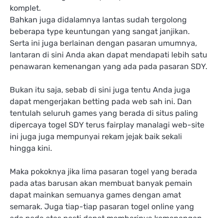
komplet.
Bahkan juga didalamnya lantas sudah tergolong
beberapa type keuntungan yang sangat janjikan.
Serta ini juga berlainan dengan pasaran umumnya,
lantaran di sini Anda akan dapat mendapati lebih satu
penawaran kemenangan yang ada pada pasaran SDY.
Bukan itu saja, sebab di sini juga tentu Anda juga
dapat mengerjakan betting pada web sah ini. Dan
tentulah seluruh games yang berada di situs paling
dipercaya togel SDY terus fairplay manalagi web-site
ini juga juga mempunyai rekam jejak baik sekali
hingga kini.
Maka pokoknya jika lima pasaran togel yang berada
pada atas barusan akan membuat banyak pemain
dapat mainkan semuanya games dengan amat
semarak. Juga tiap-tiap pasaran togel online yang