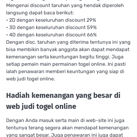
Mengenai discount taruhan yang hendak diperoleh
langsung dapat baca berikut:
• 2D dengan keseluruhan discount 29%
• 3D dengan keseluruhan discount 59%
• 4D dengan keseluruhan discount 66%
Dengan disc. taruhan yang diterima tentunya ini yang
bisa membikin banyak anggota akan dapat mendapat
kemenangan serta keuntungan begitu tinggi. Juga
setiap pemain main permainan togel online. Ini pasti
ialah penawaran memberi keuntungan yang siap di
web judi togel online.
Hadiah kemenangan yang besar di
web judi togel online
Dengan Anda masuk serta main di web-site ini juga
tentunya terang segera akan mendapat kemenangan
yang sangat besar. Juga penawaran ini juga dapat