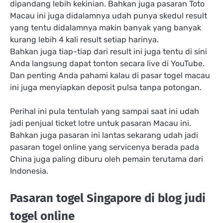
dipandang lebih kekinian. Bahkan juga pasaran Toto
Macau ini juga didalamnya udah punya skedul result
yang tentu didalamnya makin banyak yang banyak
kurang lebih 4 kali result setiap harinya.
Bahkan juga tiap-tiap dari result ini juga tentu di sini
Anda langsung dapat tonton secara live di YouTube.
Dan penting Anda pahami kalau di pasar togel macau
ini juga menyiapkan deposit pulsa tanpa potongan.
Perihal ini pula tentulah yang sampai saat ini udah
jadi penjual ticket lotre untuk pasaran Macau ini.
Bahkan juga pasaran ini lantas sekarang udah jadi
pasaran togel online yang servicenya berada pada
China juga paling diburu oleh pemain terutama dari
Indonesia.
Pasaran togel Singapore di blog judi
togel online