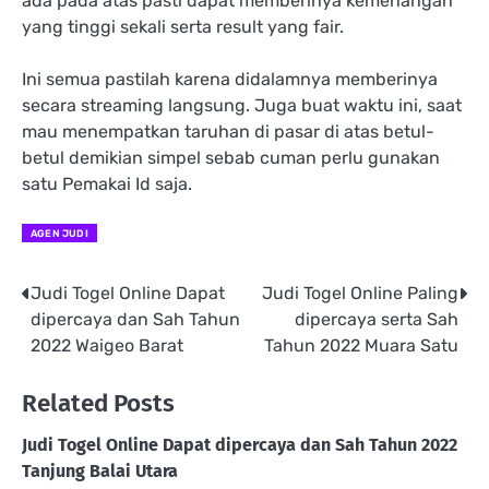
ada pada atas pasti dapat memberinya kemenangan
yang tinggi sekali serta result yang fair.
Ini semua pastilah karena didalamnya memberinya
secara streaming langsung. Juga buat waktu ini, saat
mau menempatkan taruhan di pasar di atas betul-
betul demikian simpel sebab cuman perlu gunakan
satu Pemakai Id saja.
AGEN JUDI
Judi Togel Online Dapat
Judi Togel Online Paling
Post
dipercaya dan Sah Tahun
dipercaya serta Sah
navigation
2022 Waigeo Barat
Tahun 2022 Muara Satu
Related Posts
Judi Togel Online Dapat dipercaya dan Sah Tahun 2022
Tanjung Balai Utara