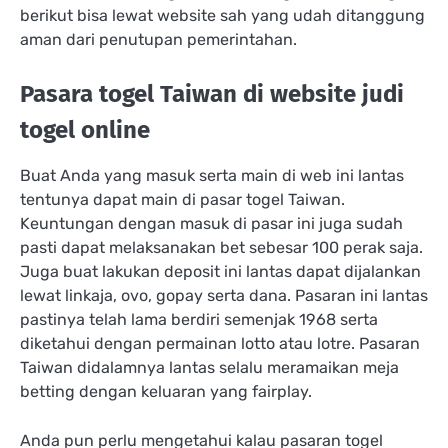
berikut bisa lewat website sah yang udah ditanggung
aman dari penutupan pemerintahan.
Pasara togel Taiwan di website judi
togel online
Buat Anda yang masuk serta main di web ini lantas
tentunya dapat main di pasar togel Taiwan.
Keuntungan dengan masuk di pasar ini juga sudah
pasti dapat melaksanakan bet sebesar 100 perak saja.
Juga buat lakukan deposit ini lantas dapat dijalankan
lewat linkaja, ovo, gopay serta dana. Pasaran ini lantas
pastinya telah lama berdiri semenjak 1968 serta
diketahui dengan permainan lotto atau lotre. Pasaran
Taiwan didalamnya lantas selalu meramaikan meja
betting dengan keluaran yang fairplay.
Anda pun perlu mengetahui kalau pasaran togel