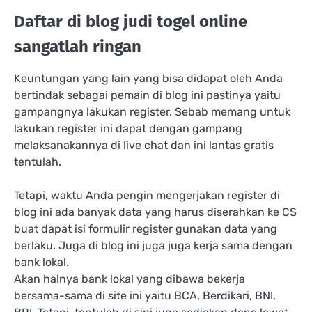
Daftar di blog judi togel online
sangatlah ringan
Keuntungan yang lain yang bisa didapat oleh Anda
bertindak sebagai pemain di blog ini pastinya yaitu
gampangnya lakukan register. Sebab memang untuk
lakukan register ini dapat dengan gampang
melaksanakannya di live chat dan ini lantas gratis
tentulah.
Tetapi, waktu Anda pengin mengerjakan register di
blog ini ada banyak data yang harus diserahkan ke CS
buat dapat isi formulir register gunakan data yang
berlaku. Juga di blog ini juga juga kerja sama dengan
bank lokal.
Akan halnya bank lokal yang dibawa bekerja
bersama-sama di site ini yaitu BCA, Berdikari, BNI,