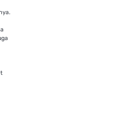
nya.
da
uga
t