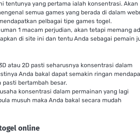
i tentunya yang pertama ialah konsentrasi. Akan
lah mengenal semua games yang berada di dalam web
 mendapatkan pelbagai tipe games togel.
 cuman 1 macam perjudian, akan tetapi memang a
apkan di site ini dan tentu Anda sebagai pemain j
3D atau 2D pasti seharusnya konsentrasi dalam
stinya Anda bakal dapat semakin ringan mendapa
 pasti bertambah besar.
 usaha konsentrasi dalam permainan yang lagi
t pula musuh maka Anda bakal secara mudah
togel online