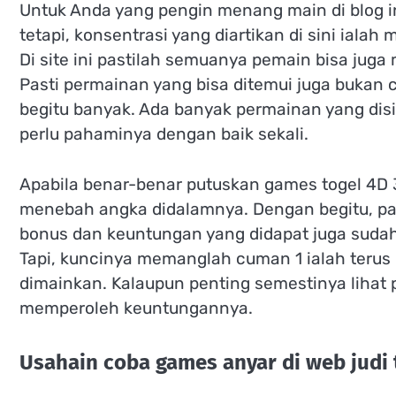
Untuk Anda yang pengin menang main di blog in
tetapi, konsentrasi yang diartikan di sini ia
Di site ini pastilah semuanya pemain bisa juga
Pasti permainan yang bisa ditemui juga bukan
begitu banyak. Ada banyak permainan yang disi
perlu pahaminya dengan baik sekali.
Apabila benar-benar putuskan games togel 4D 
menebah angka didalamnya. Dengan begitu, pa
bonus dan keuntungan yang didapat juga sudah
Tapi, kuncinya memanglah cuman 1 ialah terus
dimainkan. Kalaupun penting semestinya liha
memperoleh keuntungannya.
Usahain coba games anyar di web judi 