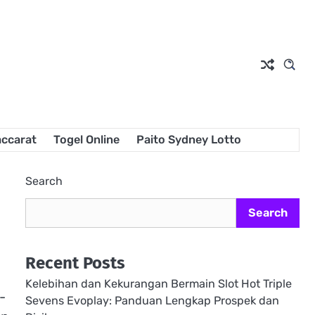
ccarat
Togel Online
Paito Sydney Lotto
Search
Search
Recent Posts
Kelebihan dan Kekurangan Bermain Slot Hot Triple
-
Sevens Evoplay: Panduan Lengkap Prospek dan