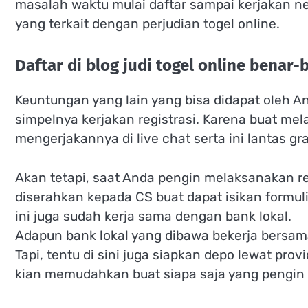
masalah waktu mulai daftar sampai kerjakan n
yang terkait dengan perjudian togel online.
Daftar di blog judi togel online bena
Keuntungan yang lain yang bisa didapat oleh An
simpelnya kerjakan registrasi. Karena buat me
mengerjakannya di live chat serta ini lantas gra
Akan tetapi, saat Anda pengin melaksanakan reg
diserahkan kepada CS buat dapat isikan formulir
ini juga sudah kerja sama dengan bank lokal.
Adapun bank lokal yang dibawa bekerja bersama-
Tapi, tentu di sini juga siapkan depo lewat provi
kian memudahkan buat siapa saja yang pengin