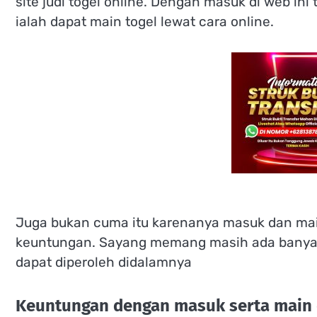
site judi togel online. Dengan masuk di web i
ialah dapat main togel lewat cara online.
Juga bukan cuma itu karenanya masuk dan mai
keuntungan. Sayang memang masih ada banya
dapat diperoleh didalamnya
Keuntungan dengan masuk serta main di