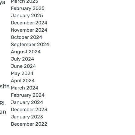
March 2025
ya
February 2025
January 2025
December 2024
November 2024
October 2024
September 2024
August 2024
July 2024
June 2024
May 2024
April 2024
site
March 2024
February 2024
January 2024
RI.
December 2023
kan
January 2023
December 2022