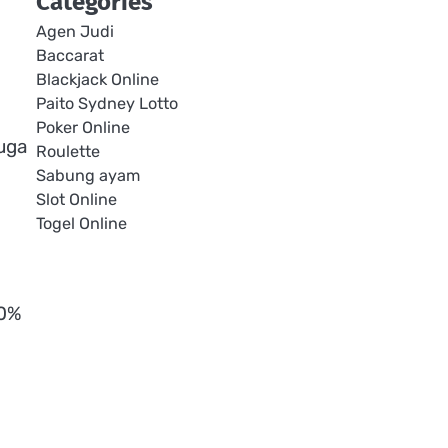
Categories
Agen Judi
.
Baccarat
Blackjack Online
Paito Sydney Lotto
Poker Online
juga
Roulette
Sabung ayam
Slot Online
Togel Online
00%