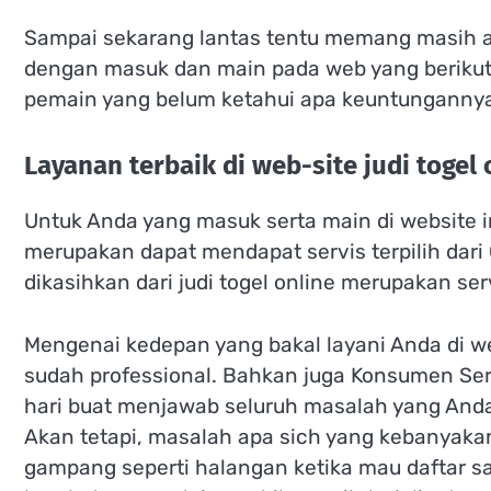
Sampai sekarang lantas tentu memang masih a
dengan masuk dan main pada web yang berikut
pemain yang belum ketahui apa keuntungannya. 
Layanan terbaik di web-site judi togel 
Untuk Anda yang masuk serta main di website i
merupakan dapat mendapat servis terpilih dari
dikasihkan dari judi togel online merupakan se
Mengenai kedepan yang bakal layani Anda di 
sudah professional. Bahkan juga Konsumen Servi
hari buat menjawab seluruh masalah yang Anda
Akan tetapi, masalah apa sich yang kebanyak
gampang seperti halangan ketika mau daftar sa