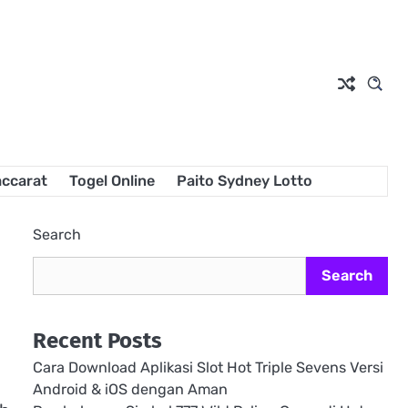
ccarat
Togel Online
Paito Sydney Lotto
Search
Search
Recent Posts
Cara Download Aplikasi Slot Hot Triple Sevens Versi
Android & iOS dengan Aman