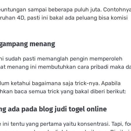
keuntungan sampai beberapa puluh juta. Contohny
uhan 4D, pasti ini bakal ada peluang bisa komisi
ar gampang menang
 ini sudah pasti memanglah pengin memperoleh
at menang ini membutuhkan cara pribadi maka da
lum ketahui bagaimana saja trick-nya. Apabila
kan baca semua trick yang bakal diberi berikut:
 ada pada blog judi togel online
ni tentu yang pertama yaitu konsentrasi. Tapi, f