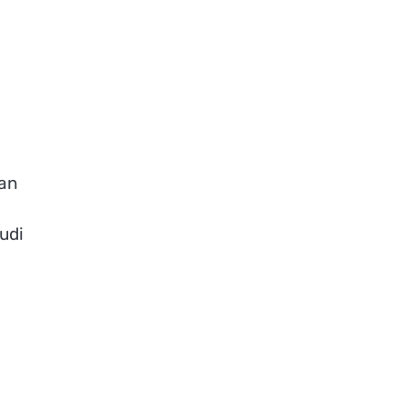
kan
udi