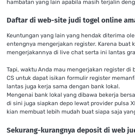
hambatan yang lain apabila masih terjalin deng
Daftar di web-site judi togel online am
Keuntungan yang lain yang hendak diterima oleh
entengnya mengerjakan register. Karena buat k
mengerjakannya di live chat serta ini lantas gra
Tapi, waktu Anda mau mengerjakan register di 
CS untuk dapat isikan formulir register memanf
lantas juga kerja sama dengan bank lokal.
Mengenai bank lokal yang dibawa bekerja bersama 
di sini juga siapkan depo lewat provider pulsa X
kian membuat lebih mudah buat siapa saja yang
Sekurang-kurangnya deposit di web jud