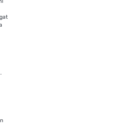
ni
gat
a
.
an