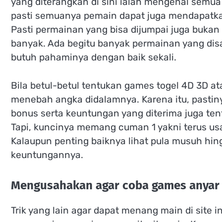
yang diterangkan di sini ialah mengenal semua 
pasti semuanya pemain dapat juga mendapatk
Pasti permainan yang bisa dijumpai juga buka
banyak. Ada begitu banyak permainan yang disaj
butuh pahaminya dengan baik sekali.
Bila betul-betul tentukan games togel 4D 3D 
menebah angka didalamnya. Karena itu, pastin
bonus serta keuntungan yang diterima juga te
Tapi, kuncinya memang cuman 1 yakni terus us
Kalaupun penting baiknya lihat pula musuh h
keuntungannya.
Mengusahakan agar coba games anyar d
Trik yang lain agar dapat menang main di site 